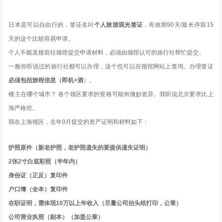
日本是可以自由行的，签证名叫
个人旅游观光签证
，有效期90天/最长停留15
天的这个比较容易申请。
个人不能直接前往领馆提交申请材料，必须由领馆认可的旅行社帮忙提交。
一般你听说过的旅行社都可以办理，这个也可以在领馆网站上查询。办理签证
必须包括旅程信息（即机+酒
）。
楼主在哪个城市？ 各个领区要求的资格可能有微妙差异。我听说北京要求比上
海严格些。
我在上海领区，去年9月提交的资产证明和材料如下：
护照原件（新老护照，老护照遗失的要提供遗失证明）
2张2寸白底彩照（半年内）
身份证（正反）复印件
户口簿（全本）复印件
在职证明，需体现10万以上年收入（尽量公司抬头纸打印，公章）
公司营业执照（副本）（加盖公章）