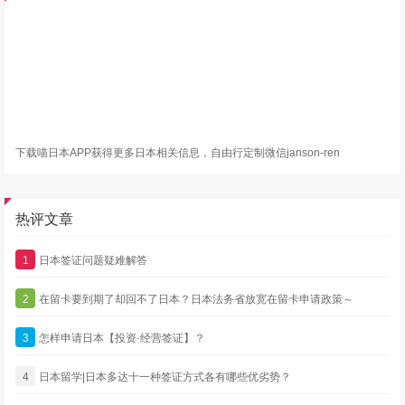
下载喵日本APP获得更多日本相关信息，自由行定制微信janson-ren
热评文章
1
日本签证问题疑难解答
2
在留卡要到期了却回不了日本？日本法务省放宽在留卡申请政策～
3
怎样申请日本【投资·经营签证】？
4
日本留学|日本多达十一种签证方式各有哪些优劣势？