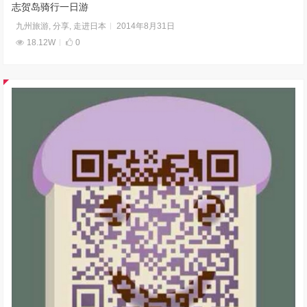
志贺岛骑行一日游
九州旅游
,
分享
,
走进日本
2014年8月31日
18.12W
0