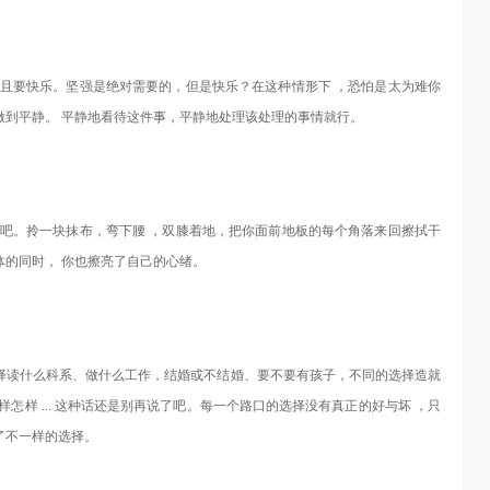
而且要快乐。坚强是绝对需要的，但是快乐？在这种情形下 ，恐怕是太为难你
做到平静。 平静地看待这件事，平静地处理该处理的事情就行。
板吧。拎一块抹布，弯下腰 ，双膝着地，把你面前地板的每个角落来回擦拭干
的同时， 你也擦亮了自己的心绪。
择读什么科系、做什么工作，结婚或不结婚、要不要有孩子，不同的选择造就
怎样 ... 这种话还是别再说了吧。每一个路口的选择没有真正的好与坏 ，只
了不一样的选择。