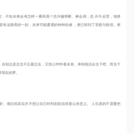
想，不知未来会有怎样一番风雨？也许藤将断、树会倒，也 许天会荒，地将
若有这静美的一刻，未来可能遭遇的种种劫难 ，便已得到了安慰与报偿。努
，你却总是念念不忘着过去，又忧心忡忡着未来。单纯地活在当下吧，而当下
好现在的梦。
虾。偶尔你其实并不想让自己时时刻刻活得那么有意义。 人生真的不需要把