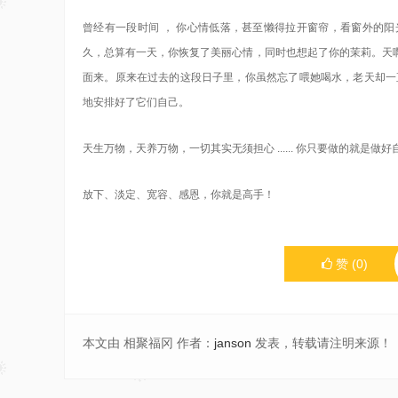
曾经有一段时间 ， 你心情低落，甚至懒得拉开窗帘，看窗外的
久，总算有一天，你恢复了美丽心情，同时也想起了你的茉莉。天
面来。原来在过去的这段日子里，你虽然忘了喂她喝水，老天却一
地安排好了它们自己。
天生万物，天养万物，一切其实无须担心 ...... 你只要做的就是做
放下、淡定、宽容、感恩，你就是高手！
赞
(
0
)
本文由 相聚福冈 作者：
janson
发表，转载请注明来源！