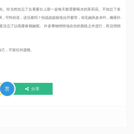
阳光。你当然也忘了去看窗台上那一盆每天都需要喝水的茉莉花。不知过了多
啊，可怜的花，还活着吗？你战战兢兢地拉开窗帘，却见她风姿卓约，幽香扑
直没忘了以雨露眷顾她呢。 许多事物悄悄地在你的视线之外进行，而且悄悄
好自己，不留任何遗憾。
赏
分享