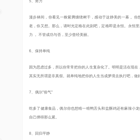
5、努力
漫步林间，你看见一株紫腾缠绕树干，感动于这静美的一幕 。你
老，你又想。那么，请时光定格在此刻吧，定格即是永恒。永恒里
力 ， 不管成功与否，至少曾经美丽。
6、保持单纯
因为思虑过多，所以你常常把你的人生复杂化了。明明是活在现在
其实无所谓是非真假。就单纯地把你的人生当成梦境去执行吧，做
7、偶尔"俗气"
吃多了健康食品，偶尔你也想啃一啃鸭舌头和盐酥鸡还有麻辣小龙
自己绑得那么紧。
8、回归平静