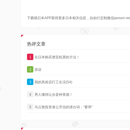
下载喵日本APP获得更多日本相关信息，自由行定制微信janson-re
热评文章
1
在日本购买便宜机票的方法！
2
原谅
3
我的风俗店打工生活(54)
4
男人懂得让步是种美德！
5
马云致投资者公开信的潜台词：“要乖”