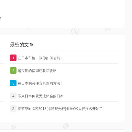
n
最赞的文章
1
在日本车检，教你如何省钱！
2
超实用的福冈药妆店攻略
3
在日本购买便宜机票的方法！
4
不来日本你就无法体会的日本
5
春节祭in福冈2018[海洋观光杯]卡拉OK大赛报名开始了