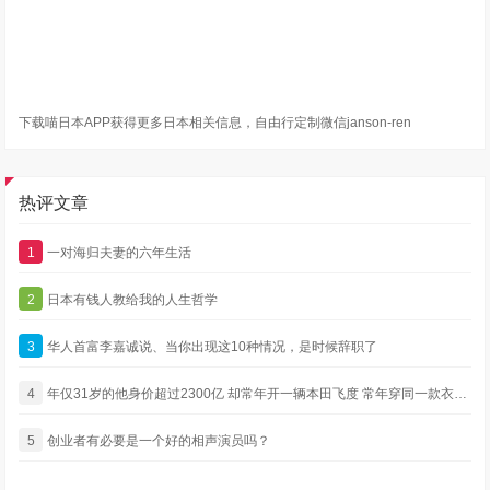
下载喵日本APP获得更多日本相关信息，自由行定制微信janson-ren
热评文章
1
一对海归夫妻的六年生活
2
日本有钱人教给我的人生哲学
3
华人首富李嘉诚说、当你出现这10种情况，是时候辞职了
4
年仅31岁的他身价超过2300亿 却常年开一辆本田飞度 常年穿同一款衣服 还没有绯闻
5
创业者有必要是一个好的相声演员吗？