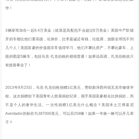
华！
3辆座驾加在一起6.4万美金（就算是高配也不会超过8万美金）美国中产阶级
开的车都比他们要高级，论身价，比李嘉诚还有钱，论低调，放眼全球找不到
几个人！美国富豪的价值观非常值得学习，他们不攀比房产，不攀比豪车，上
面的图是5辆车，包括马克·扎克伯格的都很普通！
如果说高调，扎克伯格就只
有慈善事业了！
2013年9月23日，马克·扎克伯格捐赠1亿美元，赞助新泽西州纽瓦克市修缮学
校。这次捐赠创下美国青年人慈善捐款纪录，视乎美国富豪都在比拼捐款，而
不是个人的奢华生活。
一次性捐赠1亿美元什么概念？美国本土兰博基尼
Aventador的标价为387000美元，可以买258辆
！如果一年换一辆可以开几辈
子？