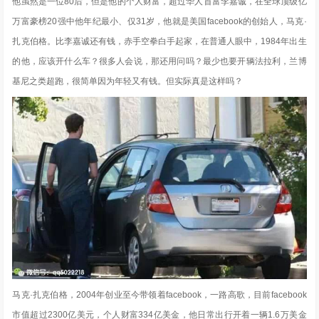
他虽然是一位80后，但是他的个人财富，超过华人首富李嘉诚，在全球顶级亿
万富豪榜20强中他年纪最小、仅31岁
，他就是美国facebook的创始人，马克·
扎克伯格。比李嘉诚还有钱，赤手空拳白手起家，在普通人眼中，1984年出生
的他，应该开什么车？很多人会说，那还用问吗？最少也要开辆法拉利，兰博
基尼之类超跑，很简单因为年轻又有钱。但实际真是这样吗？
马克·扎克伯格，2004年创业至今带领着facebook，一路高歌，目前facebook
市值超过2300亿美元，个人财富334亿美金，他日常出行开着一辆1.6万美金