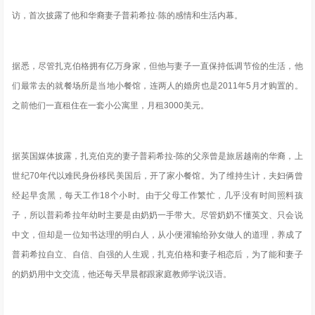
访，首次披露了他和华裔妻子普莉希拉·陈的感情和生活内幕。
据悉，尽管扎克伯格拥有亿万身家，但他与妻子一直保持低调节俭的生活，他
们最常去的就餐场所是当地小餐馆，连两人的婚房也是2011年5月才购置的。
之前他们一直租住在一套小公寓里，月租3000美元。
据英国媒体披露，扎克伯克的妻子普莉希拉-陈的父亲曾是旅居越南的华裔，上
世纪70年代以难民身份移民美国后，开了家小餐馆。为了维持生计，夫妇俩曾
经起早贪黑，每天工作18个小时。由于父母工作繁忙，几乎没有时间照料孩
子，所以普莉希拉年幼时主要是由奶奶一手带大。尽管奶奶不懂英文、只会说
中文，但却是一位知书达理的明白人，
从小便灌输给孙女做人的道理，养成了
普莉希拉自立、自信、自强的人生观
，扎克伯格和妻子相恋后，为了能和妻子
的奶奶用中文交流，他还每天早晨都跟家庭教师学说汉语。