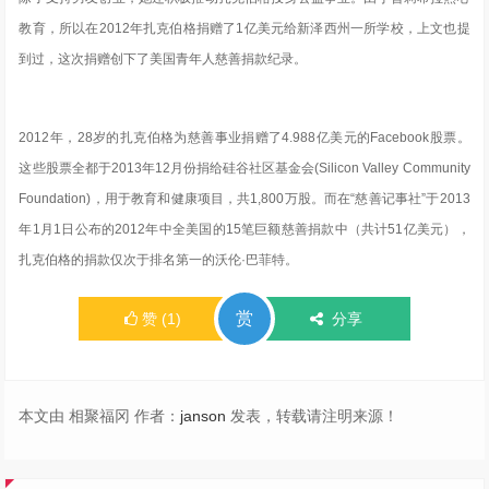
教育，所以在2012年扎克伯格捐赠了1亿美元给新泽西州一所学校，上文也提
到过，
这次捐赠创下了美国青年人慈善捐款纪录。
2012年，28岁的扎克伯格为慈善事业捐赠了4.988亿美元的Facebook股票。
这些股票全都于2013年12月份捐给硅谷社区基金会(Silicon Valley Community
Foundation)，用于教育和健康项目，共1,800万股。
而在“慈善记事社”于2013
年1月1日公布的2012年中全美国的15笔巨额慈善捐款中（共计51亿美元），
扎克伯格的捐款仅次于排名第一的沃伦
·
巴菲特。
赏
赞
(
1
)
分享
本文由 相聚福冈 作者：
janson
发表，转载请注明来源！