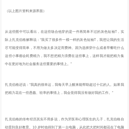
（以上图片资料来源界面）
从这些图中可以看出，在这些场合他穿的是一件再简单不过的灰色短袖T，实
际上扎克伯格解释说：“我买了很多件一模一样的灰色短袖T，
我想让我的生活
尽可能变得简单，不用为做太多决定而费神
。因为选择穿什么或者早餐吃什么
这些小事都会耗费精力，我不想把精力浪费在这些事上，这样我才能把精力集
中在更好地为社会服务这些重要的事情上。”
扎克伯格还说：“我真的很幸运，我每天早上醒来能帮助超过十亿的人。如果我
把精力花在一些愚蠢、轻率的事情上，我会觉得我没有做好我的工作。”
扎克伯格的传奇经历其实不用多说，作为牙医和心理医生的儿子，扎克伯格自
幼受到良好教育。10 岁时他得到了第一台电脑，从此把大把时间都花在了电脑