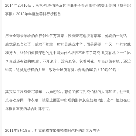
2014年2月10日，马克·扎克伯格及其华裔妻子普莉希拉·陈登上美国《慈善纪
事报》2013年年度慈善排行榜榜首
历来全球最年轻的自行创业亿万富豪，没有豪宅也没有豪车
，他说的一句话，
感觉是豪言壮语，
成功不能靠一时的灵感或才华，而是需要一年又一年的实践
和努力
。让我们值得深思的是中国为什么培养不出不了马克·扎克伯格？
一位比
李嘉诚还有钱的80后，不开豪车、没有豪宅、衣着朴素、年轻超级有钱，还没
绯闻，这就是榜样的力量
！致敬全球所有努力奔跑的80后！70后90后！
其实除了没有豪宅豪车，八妹想说，想必了解过扎克伯格的人都知道，他平时
总喜欢穿同一件衣服，就是上面图中出现的那件灰色短袖T恤，这个T恤他在出
席很多重要的场合时都穿过。
2011年8月18日，扎克伯格在加州帕洛阿尔托的新闻发布会