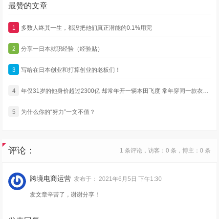
最赞的文章
1
多数人终其一生，都没把他们真正潜能的0.1%用完
2
分享一日本就职经验（经验贴）
3
写给在日本创业和打算创业的老板们！
4
年仅31岁的他身价超过2300亿 却常年开一辆本田飞度 常年穿同一款衣服 还没有绯闻
5
为什么你的“努力”一文不值？
评论：
1 条评论，访客：0 条，博主：0 条
跨境电商运营
发布于：
2021年6月5日 下午1:30
发文章辛苦了，谢谢分享！