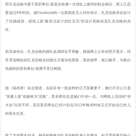
而扎克伯格与妻子
普莉希拉·陈
是在哈佛一次排队上厕所的机会相识，两人已恋
爱超过9年时间。据Facebook的一位新闻发言人对外表示，扎克伯格亲自设计
了结婚戒指，戒指上面“极简洁设计的红宝石”的设计风格就是扎克伯格的杰
作。
和其身价比，扎克伯格的婚礼低调得近乎寒酸，根据网上公布的照片显示，经
常穿连帽衫的扎克伯格在结婚当天着深色西装，黑色领带，领口敞开，与着白
色婚纱的普莉希拉-陈携手穿过树荫。
据《福布斯》杂志报道，在硅谷
有一批这样的亿万富豪妻子，她们不甘心只是
“富豪人妻”或被称为“花瓶”
，普莉希拉也是她们中的一员。与网络上流传的“傍
大款”玩笑不同，其实普莉希拉已经计划在2013年晚些时候正式开始自己的儿
科医生生涯。
除了支持男友创业，她还积极推动扎克伯格投身公益事业。由于普莉希拉热心