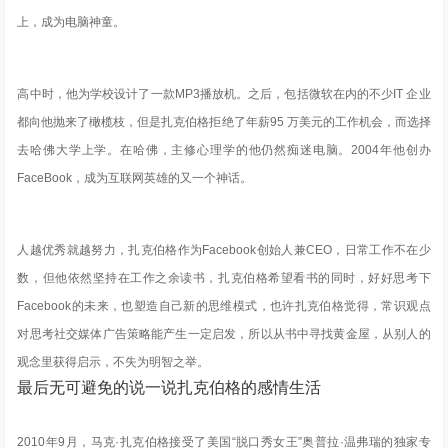
上，成为电脑神童。
高中时，他为学校设计了一款MP3播放机。之后，包括微软在内的不少IT 企业
都向他抛来了橄榄枝，但是扎克伯格拒绝了年薪95 万美元的工作机会，而选择
去哈佛大学上学。在哈佛，主修心理学的他仍然痴迷电脑。2004年他创办
FaceBook，成为互联网英雄的又一个神话。
人越优秀就越努力，扎克伯格作为Facebook创始人兼CEO，
日常工作不在少
数，但他依然坚持在工作之余读书
，扎克伯格希望看书的同时，好好思考下
Facebook的未来，也塑造自己新的思维模式，也许扎克伯格觉得，常识观点
对思考社交媒体广告策略能产生一定启发，所以从书中寻找黄金屋，从别人的
观念里获得启示，不失为明智之举。
最后无可避免的说一说扎克伯格的感情生活
2010年9月，马克·扎克伯格接受了美国“脱口秀女王”奥普拉·温弗瑞的独家专