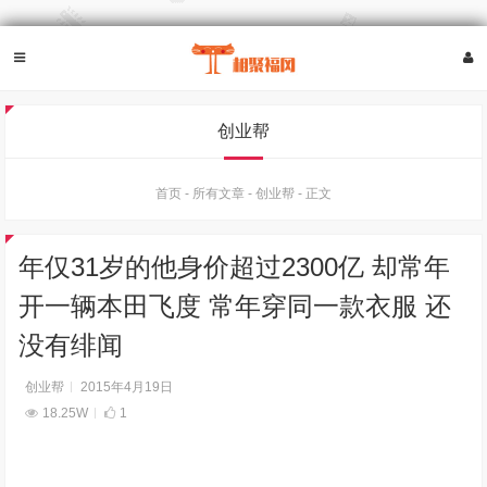
创业帮
首页
-
所有文章
-
创业帮
-
正文
年仅31岁的他身价超过2300亿 却常年
开一辆本田飞度 常年穿同一款衣服 还
没有绯闻
创业帮
2015年4月19日
18.25W
1