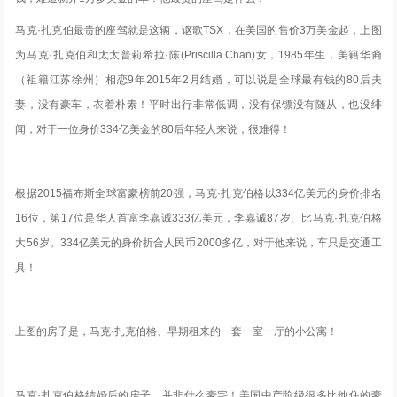
马克·扎克伯最贵的座驾就是这辆，讴歌TSX，在美国的售价3万美金起，上图
为马克·扎克伯和太太普莉希拉·陈(Priscilla Chan)女，1985年生，美籍华裔
（祖籍江苏徐州）相恋9年2015年2月结婚，可以说是全球最有钱的80后夫
妻，
没有豪车，衣着朴素！平时出行非常低调，没有保镖没有随从，也没绯
闻，对于一位身价334亿美金的80后年轻人来说，很难得！
根据2015福布斯全球富豪榜前20强，马克·扎克伯格以334亿美元的身价排名
16位，第17位是华人首富李嘉诚333亿美元，李嘉诚87岁、比马克·扎克伯格
大56岁。334亿美元的身价折合人民币2000多亿，
对于他来说，车只是交通工
具！
上图的房子是，马克·扎克伯格、早期租来的一套一室一厅的小公寓！
马克·扎克伯格结婚后的房子，并非什么豪宅！美国中产阶级很多比他住的豪