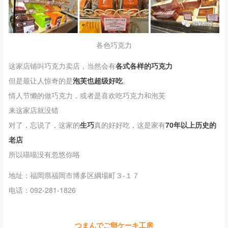
各色巧克力
这家店铺叫巧克力卖店，当然会有
各式各样的巧克力
但是最让人惊奇的是
泡芙也超级好吃
。
情人节懒的做巧克力，或者是喜欢吃巧克力和泡芙
来这家店就没错
对了，忘说了，这家的
生巧
真的好好吃，这是家有
70年以上历史的
老店
所以喵喵没有忽悠你咯
地址：
福岡県福岡市博多区綱場町３-１７
电话：092-281-1826
つまんでご卵ケーキ工房