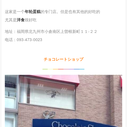
这家是一个
年轮蛋糕
的专门店。但是也有其他的好吃的
尤其是
洋食
很好吃
地址：
福岡県北九州市小倉南区上曽根新町１１-２２
电话：093-473-0023
チョコレートショップ