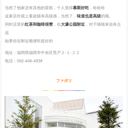
当然了他家还有其他的蛋糕，个人觉得
慕斯好吃
，哈哈哈
这家店外观上看超级有高级感，当然了，
味道也是高级
的哦。
同时店里的
红茶和咖啡很赞
，在
大濠公园附近
，对于喵喵来说有点
远
如果你在附近顺便吃挺好的
地址：福岡県福岡市中央区荒戸２-１-２２
电话：092-406-4938
ファボリ