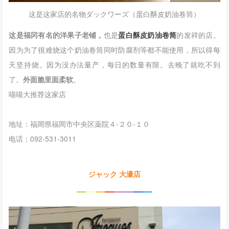
这是这家店的名物ダックワーズ（蛋白酥皮奶油卷筒）
这是福冈有名的洋果子老铺，
也是
蛋白酥皮奶油卷筒
的发祥的店。
因为为了很难烧这个奶油卷筒同时防腐剂等都不能使用，所以得每
天坚持烧。因为没办法量产，
每日的数量有限
。去晚了就吃不到
了。
外面脆里面柔软
。
喵喵大推荐这家店
地址：
福岡県福岡市中央区薬院４-２０-１０
电话：092-531-3011
ジャック 大濠店