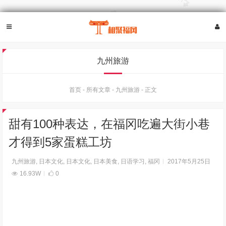
九州旅游
首页
-
所有文章
-
九州旅游
-
正文
甜有100种表达，在福冈吃遍大街小巷
才得到5家蛋糕工坊
九州旅游
,
日本文化
,
日本文化
,
日本美食
,
日语学习
,
福冈
2017年5月25日
16.93W
0