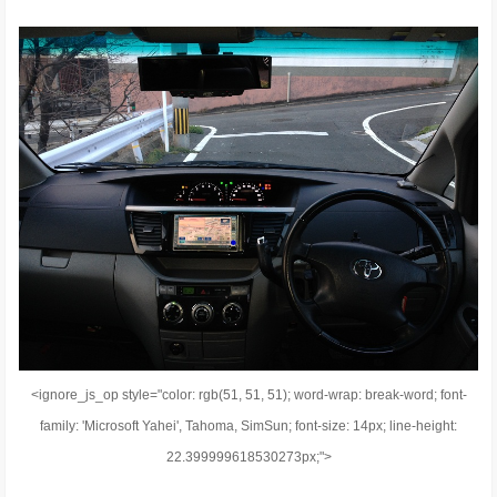
<ignore_js_op style="color: rgb(51, 51, 51); word-wrap: break-word; font-
family: 'Microsoft Yahei', Tahoma, SimSun; font-size: 14px; line-height:
22.399999618530273px;">