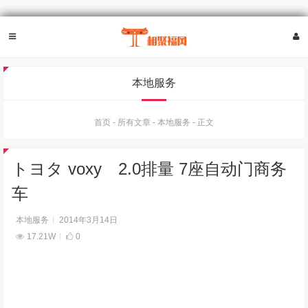
本地服务
首页
-
所有文章
-
本地服务
-
正文
トヨタ voxy 2.0排量 7座自动门商务
车
本地服务
2014年3月14日
17.21W
0