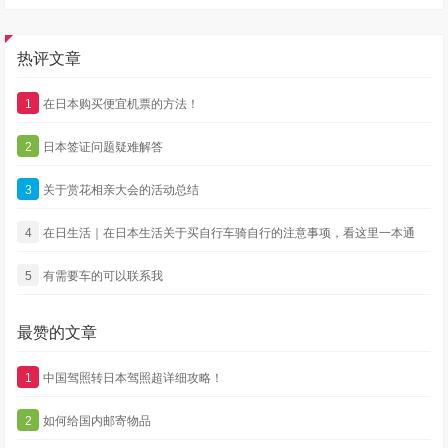
热评文章
1
在日本购买便宜机票的方法！
2
日本签证问题疑难解答
3
关于赏花相亲大会的活动总结
4
在日生活｜在日本生活关于买自行车骑自行的注意事项，看这里一本通
5
有需要车的可以联系我
最赞的文章
1
中国驾照转日本驾照超详细攻略！
2
如何给国内邮寄物品