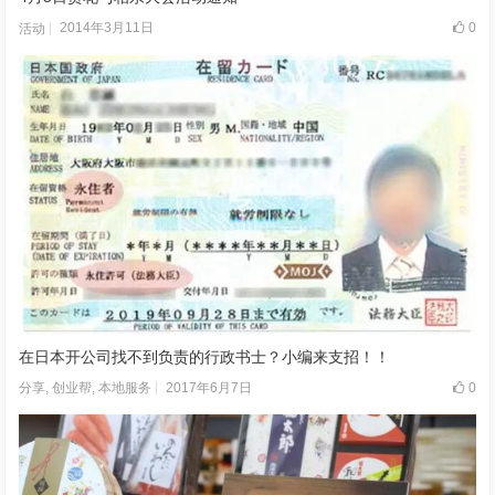
2014年3月11日
0
活动
在日本开公司找不到负责的行政书士？小编来支招！！
2017年6月7日
0
分享
,
创业帮
,
本地服务