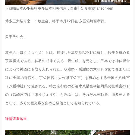
下载喵日本APP获得更多日本相关信息，自由行定制微信janson-ren
博多三大祭り之一：放生会。将于本月12日在 东区箱崎宮举行。
关于放生会：
放生会（ほうじょうえ）とは、捕獲した魚や鳥獣を野に放し、殺生を戒める
宗教儀式である。仏教の戒律である「殺生戒」を元とし、日本では神仏習合
によって神道にも取り入れられた。収穫祭・感謝祭の意味も含めて春または
秋に全国の寺院や、宇佐神宮（大分県宇佐市）を初めとする全国の八幡宮
（八幡神社）で催される。特に京都府の石清水八幡宮や福岡県の筥崎宮のも
の（筥崎宮では「ほうじょうや」と呼ぶ）は、それぞれ三勅祭、博多三大祭
として、多くの観光客を集める祭儀としても知られている。
详情请看这里