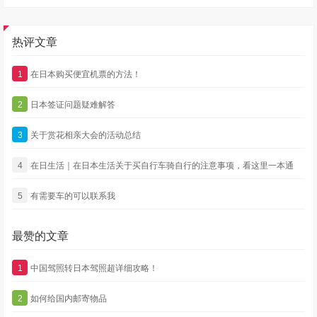
热评文章
1
在日本购买便宜机票的方法！
2
日本签证问题疑难解答
3
关于赏花相亲大会的活动总结
4
在日生活｜在日本生活关于买自行车骑自行的注意事项，看这里一本通
5
有需要车的可以联系我
最赞的文章
1
中国驾照转日本驾照超详细攻略！
2
如何给国内邮寄物品