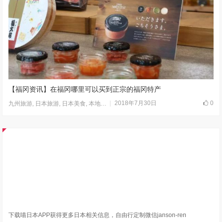
【福冈资讯】在福冈哪里可以买到正宗的福冈特产
2018年7月30日
0
九州旅游
,
日本旅游
,
日本美食
,
本地服务
,
福冈
,
走进日本
,
餐饮
下载喵日本APP获得更多日本相关信息，自由行定制微信janson-ren