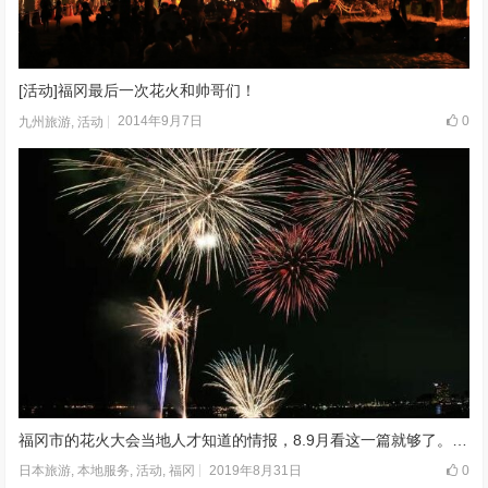
[活动]福冈最后一次花火和帅哥们！
2014年9月7日
0
九州旅游
,
活动
福冈市的花火大会当地人才知道的情报，8.9月看这一篇就够了。早准备不怕人多
2019年8月31日
0
日本旅游
,
本地服务
,
活动
,
福冈