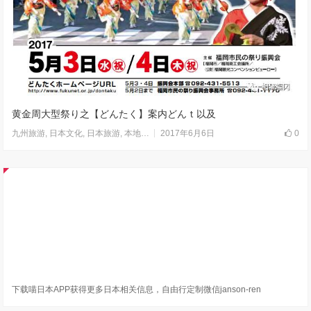
黄金周大型祭り之【どんたく】案内どんｔ以及
2017年6月6日
0
九州旅游
,
日本文化
,
日本旅游
,
本地服务
,
活动
,
福冈
,
走进日本
下载喵日本APP获得更多日本相关信息，自由行定制微信janson-ren