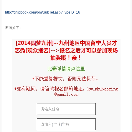
http://cnjpbook.com/bm/SubTel.asp?TypeID=16
界面如下：