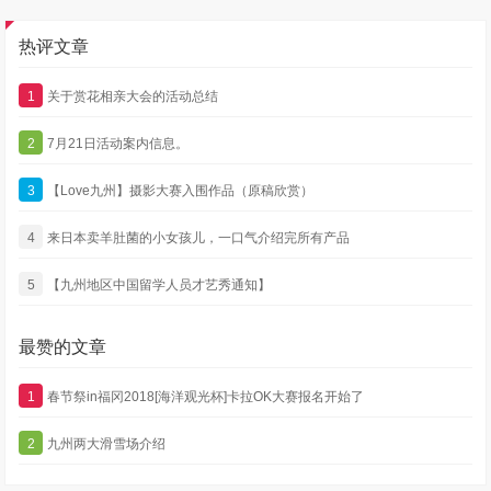
热评文章
1
关于赏花相亲大会的活动总结
2
7月21日活动案内信息。
3
【Love九州】摄影大赛入围作品（原稿欣赏）
4
来日本卖羊肚菌的小女孩儿，一口气介绍完所有产品
5
【九州地区中国留学人员才艺秀通知】
最赞的文章
1
春节祭in福冈2018[海洋观光杯]卡拉OK大赛报名开始了
2
九州两大滑雪场介绍