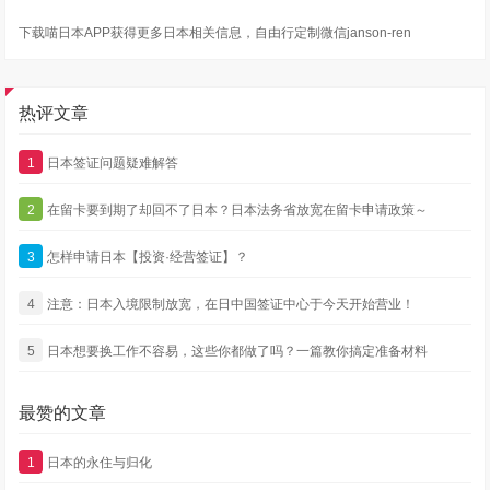
下载喵日本APP获得更多日本相关信息，自由行定制微信janson-ren
热评文章
1
日本签证问题疑难解答
2
在留卡要到期了却回不了日本？日本法务省放宽在留卡申请政策～
3
怎样申请日本【投资·经营签证】？
4
注意：日本入境限制放宽，在日中国签证中心于今天开始营业！
5
日本想要换工作不容易，这些你都做了吗？一篇教你搞定准备材料
最赞的文章
1
日本的永住与归化