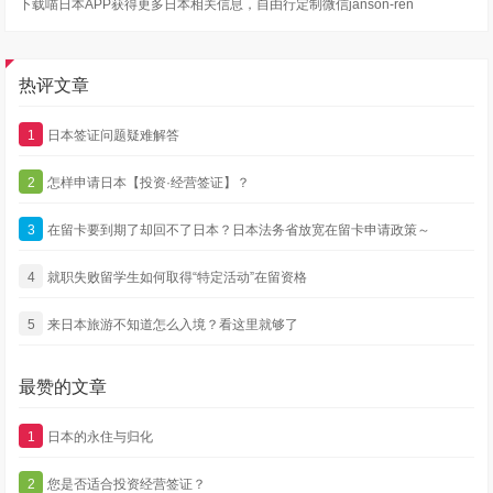
下载喵日本APP获得更多日本相关信息，自由行定制微信janson-ren
热评文章
1
日本签证问题疑难解答
2
怎样申请日本【投资·经营签证】？
3
在留卡要到期了却回不了日本？日本法务省放宽在留卡申请政策～
4
就职失败留学生如何取得“特定活动”在留资格
5
来日本旅游不知道怎么入境？看这里就够了
最赞的文章
1
日本的永住与归化
2
您是否适合投资经营签证？