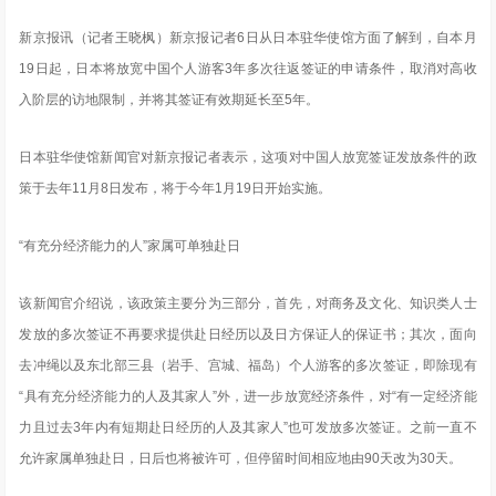
新京报讯（记者王晓枫）新京报记者6日从日本驻华使馆方面了解到，自本月
19日起，日本将放宽中国个人游客3年多次往返签证的申请条件，取消对高收
入阶层的访地限制，并将其签证有效期延长至5年。
日本驻华使馆新闻官对新京报记者表示，这项对中国人放宽签证发放条件的政
策于去年11月8日发布，将于今年1月19日开始实施。
“有充分经济能力的人”家属可单独赴日
该新闻官介绍说，该政策主要分为三部分，首先，对商务及文化、知识类人士
发放的多次签证不再要求提供赴日经历以及日方保证人的保证书；其次，面向
去冲绳以及东北部三县（岩手、宫城、福岛）个人游客的多次签证，即除现有
“具有充分经济能力的人及其家人”外，进一步放宽经济条件，对“有一定经济能
力且过去3年内有短期赴日经历的人及其家人”也可发放多次签证。之前一直不
允许家属单独赴日，日后也将被许可，但停留时间相应地由90天改为30天。