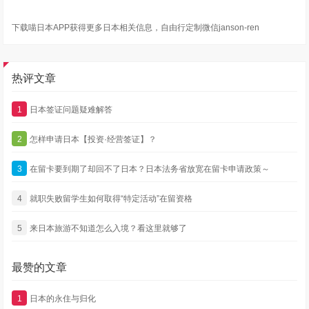
下载喵日本APP获得更多日本相关信息，自由行定制微信janson-ren
热评文章
1
日本签证问题疑难解答
2
怎样申请日本【投资·经营签证】？
3
在留卡要到期了却回不了日本？日本法务省放宽在留卡申请政策～
4
就职失败留学生如何取得“特定活动”在留资格
5
来日本旅游不知道怎么入境？看这里就够了
最赞的文章
1
日本的永住与归化