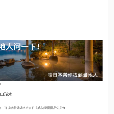
n
山瑞木
心。可以听着潺潺水声在日式房间里慢慢品尝美食。