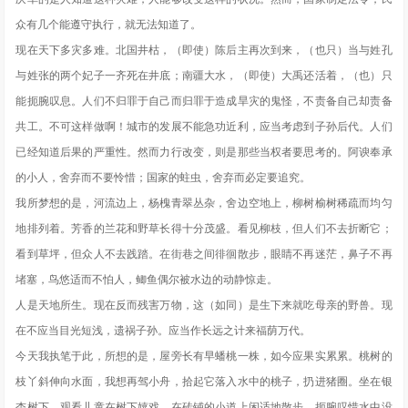
众有几个能遵守执行，就无法知道了。
现在天下多灾多难。北国井枯，（即使）陈后主再次到来，（也只）当与姓孔
与姓张的两个妃子一齐死在井底；南疆大水，（即使）大禹还活着，（也）只
能扼腕叹息。人们不归罪于自己而归罪于造成旱灾的鬼怪，不责备自己却责备
共工。不可这样做啊！城市的发展不能急功近利，应当考虑到子孙后代。人们
已经知道后果的严重性。然而力行改变，则是那些当权者要思考的。阿谀奉承
的小人，舍弃而不要怜惜；国家的蛀虫，舍弃而必定要追究。
我所梦想的是，河流边上，杨槐青翠丛杂，舍边空地上，柳树榆树稀疏而均匀
地排列着。芳香的兰花和野草长得十分茂盛。看见柳枝，但人们不去折断它；
看到草坪，但众人不去践踏。在街巷之间徘徊散步，眼睛不再迷茫，鼻子不再
堵塞，鸟悠适而不怕人，鲫鱼偶尔被水边的动静惊走。
人是天地所生。现在反而残害万物，这（如同）是生下来就吃母亲的野兽。现
在不应当目光短浅，遗祸子孙。应当作长远之计来福荫万代。
今天我执笔于此，所想的是，屋旁长有早蟠桃一株，如今应果实累累。桃树的
枝丫斜伸向水面，我想再驾小舟，拾起它落入水中的桃子，扔进猪圈。坐在银
杏树下，观看儿童在树下嬉戏，在砖铺的小道上闲适地散步。扼腕叹惜水中没