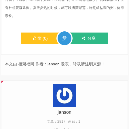
有种植菱藕几株。夏天炎热的时候，就可以摘菱聚莲，烧煮成粘稠的粥，侍奉
亲长。
赏
赞
(
0
)
分享
本文由 相聚福冈 作者：
janson
发表，转载请注明来源！
janson
文章：2817
画廊：1