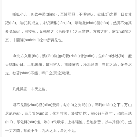
呱呱小儿，但饮牛湩(dòng)，至於弱冠，不明犍状。佌佌(cǐ)之豚，日食其
羓(bā)。洎(jì)其成立，未识豜豭(jiān jiā)。每啮毚(chán)臑(nào)，然竟不知其
夋兔(qun，同狡兔，见韩愈之《毛颖传》)之三窟也。方彼之时，窋(zhú)诧之
态，非闠闠(huánhuì)之中所得见也。
今北方久熰(ōu)，瀵(fèn)氿(guǐ)甃(zhòu)眢(yuān)，坌(bèn)坲坲(fó)，焘
天幠(hū)日。土地皴崩，罅可容人。南疆霶霈，洚水肆虐，当此之滈，茅舍尽
走。欲苫(shàn)不能，啼口立(同泣)啾啾。
凡此异态，非天之咎。
君不见斵(zhuó)楩(pián)焚樟，岵(hù)之为屺(qǐ)，睇眄(miàn)之下，万山
尽屼(wù)，百尺篔(yún)簹，化为竹著。於彼幼蛇，匌(gé)不盈寸，巴蛇王虺
(huǐ)，尽化柈(pán)馐。玈(lu)气烰烰，上格瑶池，贫地徕贾，以丰其赀(zī)。然
千丈方圆，莱菔不生，九天之上，星河不见。