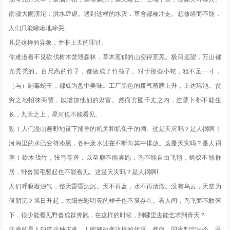
南疆大雨滂沱，洪水肆虐。遇到这样的水灾，草舍都被冲走。想修缮而不能，
人们只能啾啾地啼哭。
凡是这样的异象，并非上天的罪过。
你难道看不见砍伐树木焚毁森林，草木葱郁的山变得荒芜。极目远望，万山都
光秃秃的。百尺高的竹子，都做成了竹筷子。对于那些小蛇，粗不足一寸，
（与）剧毒蛇王，都成为盘中美味。工厂黑色的废气蒸腾上升，上达瑶池。贫
穷之地招徕商贾，以增加他们的财富。然而方圆千丈之内，连萝卜都不能生
长，九天之上，星河也不能看见。
哎！人们漫山遍野地设下捕兽的机关和抓兔子的网。这是天灾吗？是人祸啊！
河海里的水已变得漆黑，各种废水还在不断向其中排放。这是天灾吗？是人祸
啊！砍木伐竹，张弓等兽，以至鹿不能奔跑，鸟不能自由飞翔，蚂蚁不能群
居，野兽鬃毛竖起也不能看见。这是天灾吗？是人祸啊!
人们呼吸着浊气，整天昏昏沉沉。天不再蓝，水不再清澈。没有乌云，天空为
何阴沉？旭日升起，太阳光彩明亮的样子也不复存在。看人间，鸟飞而不敢落
下，很少能看见野兽成群奔跑，在这样的时候，到哪里去能乞求到青天？
庆幸的是人知道这种灾难，人能够改变这样的状况。然而，国家制定法令，民