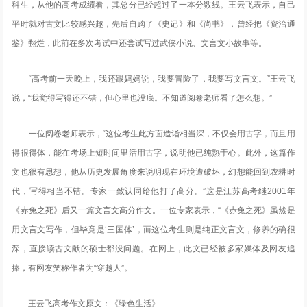
科生，从他的高考成绩看，其总分已经超过了一本分数线。王云飞表示，自己
平时就对古文比较感兴趣，先后自购了《史记》和《尚书》，曾经把《资治通
鉴》翻烂，此前在多次考试中还尝试写过武侠小说、文言文小故事等。
“高考前一天晚上，我还跟妈妈说，我要冒险了，我要写文言文。”王云飞
说，“我觉得写得还不错，但心里也没底。不知道阅卷老师看了怎么想。”
一位阅卷老师表示，“这位考生此方面造诣相当深，不仅会用古字，而且用
得很得体，能在考场上短时间里活用古字，说明他已纯熟于心。此外，这篇作
文也很有思想，他从历史发展角度来说明现在环境遭破坏，幻想能回到农耕时
代，写得相当不错。专家一致认同给他打了高分。”这是江苏高考继2001年
《赤兔之死》后又一篇文言文高分作文。一位专家表示，“《赤兔之死》虽然是
用文言文写作，但毕竟是‘三国体’，而这位考生则是纯正文言文，修养的确很
深，直接读古文献的硕士都没问题。在网上，此文已经被多家媒体及网友追
捧，有网友笑称作者为“穿越人”。
王云飞高考作文原文：《绿色生活》