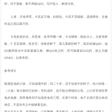
间，目不复睺，鼻不再鼽(qiú)，鸟不惊人，鲋游沴然。
人者，天地孕育。今其反万物，此獍也。今其不宜瞡瞡，遗祸搙孙，当修
长远之道以藾万世。
今吾执笔於此，所思者，舍旁早蟠一株，今当唪唪，攲枝水上，当复驾舴
艋，扌玄其落桃，投於苙。坐银杏树下，观儿童嬉於树下，延於砖祴(gāi)，搤
(è)腕而惜水中未置菱藕几株。燠(yù)热之时，而可摘菱冣(zuì)菂，爇之为饘
(zhān)，以奉亲房。
参考译文
呱呱坠地的小孩，只知道喝牛奶；到二十岁，还不知道牛的样子。幼小的猪，
（小孩）每天都吃它的肉；等到成年，也不能分辨猪的公母。人们常常啃吃野
兔的兔腿，然而最终却不知道狡兔有三窟。在那个时候，兔子从洞穴里出来的
神态，不是街市之中能够看见的。
现今北方久旱，泉涸井枯，尘埃飘拂，遮天蔽日。土地干裂，缝隙大可容人。