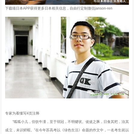
下载喵日本APP获得更多日本相关信息，自由行定制微信janson-ren
专家为看懂写4页注释
“呱呱小儿，但饮牛湩，至于弱冠，不明犍状。佌佌之豚，日食其羓，洎其
成立，未识豜豭。”在今年苏高考以《绿色生活》命题的作文中，一名考生就以