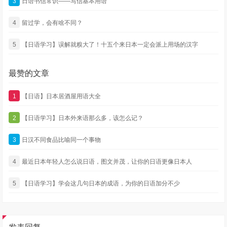
3
日语书信常识——写信基本用语
4
留过学，会有啥不同？
5
【日语学习】误解就糗大了！十五个来日本一定会派上用场的汉字
最赞的文章
1
【日语】日本居酒屋用语大全
2
【日语学习】日本外来语那么多，该怎么记？
3
日汉不同食品比喻同一个事物
4
最近日本年轻人怎么说日语，图文并茂，让你的日语更像日本人
5
【日语学习】学会这几句日本的成语，为你的日语加分不少