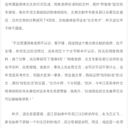
这样通篇骈体古文的方式完成，阅卷老师在读到此文时，视作“怀疑卷”提交给
专家组。南京市语文基础知识阅卷组组长、古典文献学专家吴新江在看完全篇
后，仅对文章的注释就写了4页纸，当地媒体急寻这名“古文奇才”，昨天这位学
子终于露面。
“不仅普通阅卷老师不认识、看不懂，就连我这个教古典文献的老师，也不
全懂，有些见过但没用过，还有四五十个古字根本不认识。回去后我查阅资
料，做了注释，光注释就写了满满4页！”阅卷老师、古文专家吴新江在评价这
名学生时，自觉惭愧。他表示，事实上光会用文言，会写古字还不算什么，这
毕竟是高考作文，切题才是第一要务。而这篇文章，熟练运用“恰到好处”的古
文，紧扣“绿色生活”的主题，“古为今用，十分切题。”此外，今年江苏高考作文
阅卷组组长何永康也对这名考生高度赞扬，他表示，“以他现在的文化修养完全
可以被破格录取！”
昨天，该生首度露面，是江苏如皋中学高三(12)班的学生，名为王云飞，
家住如皋下原镇一个叫文庄村的地方，其父母都是农民。而且，他还是一名理