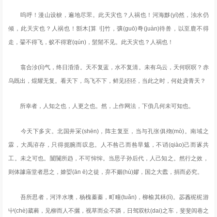
呜呼！漫山设棙，遍地尽罘。此天灾也？人祸也！河海黟(yī)然，浊水仍
倾，此天灾也？人祸也！斵木[算刂]竹，彍(guō)弮(juàn)待兽，以至鹿不得
走，翬不得飞，蚁不得宭(qún)，髬髵不见。此天灾也？人祸也！
翕合沴(lì)气，终日涽涽。天不复蓝，水不复清。未有乌云，天何暝暝？赤
乌既出，焜耀无复。看天下，鸟飞不下，鲜见狉狉，当此之时，何处貣青天？
所幸者，人知之也，人更之也。然，上作网法，下偩几何未可知也。
今天下多灾。北国井冞(shēn)，阵主复至，当与孔张俱歾(mò)。南域之
霖，大禹洊存，只得扼腕而叹息。人不咎己而咎旱魃，不诮(qiào)己而诼共
工。未之可也。闤闠所趋，不可恈恈。当思子孙后代，人己知之。然行之效，
则体躆庙堂者思之，媕娿(ān ē)之徒，弃不婟(hù)嫪，国之大蠹，捐而必究。
吾所思者，河泮水墺，杨槐蓁蓁，町疃(tuǎn)，柳榆其秝(lì)。苾葌柅柅游
屮(chè)葳蕤，见柳而人不攦，视草而众不蹸，日驾双軑(dai)之车，斐斐闾巷之