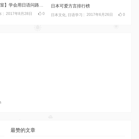
[置顶] 【喵喵教室】学会用日语问路，在日本坐车，留学旅游必备
日本可爱方言排行榜
2017年8月28日
0
本
2017年6月26日
0
日本文化
,
日语学习
n
最赞的文章