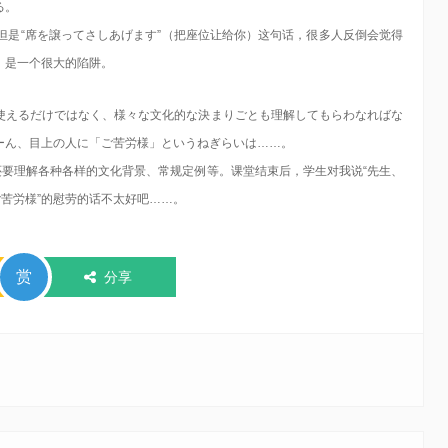
る。
，但是“席を譲ってさしあげます”（把座位让给你）这句话，很多人反倒会觉得
，是一个很大的陷阱。
使えるだけではなく、様々な文化的な決まりごとも理解してもらわなればな
ーん、目上の人に「ご苦労様」というねぎらいは……。
还要理解各种各样的文化背景、常规定例等。课堂结束后，学生对我说“先生、
ご苦労様”的慰劳的话不太好吧……。
赏
分享