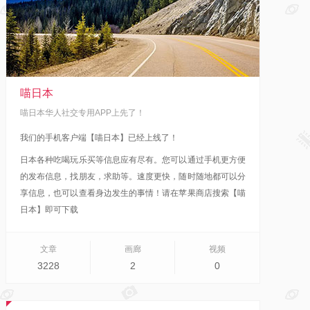
喵日本
喵日本华人社交专用APP上先了！
我们的手机客户端【喵日本】已经上线了！
日本各种吃喝玩乐买等信息应有尽有。您可以通过手机更方便
的发布信息，找朋友，求助等。速度更快，随时随地都可以分
享信息，也可以查看身边发生的事情！
请在苹果商店搜索【喵
日本】即可下载
文章
画廊
视频
3228
2
0