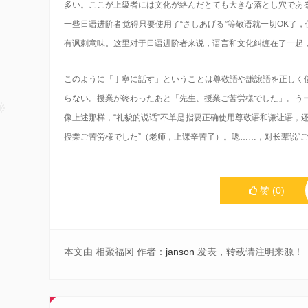
多い。ここが上級者には文化が絡んだとても大きな落とし穴であ
一些日语进阶者觉得只要使用了“さしあげる”等敬语就一切OK了
有讽刺意味。这里对于日语进阶者来说，语言和文化纠缠在了一起
このように「丁寧に話す」ということは尊敬語や謙譲語を正しく
らない。授業が終わったあと「先生、授業ご苦労様でした」。う
像上述那样，“礼貌的说话”不单是指要正确使用尊敬语和谦让语，
授業ご苦労様でした”（老师，上课辛苦了）。嗯……，对长辈说“
赞
(
0
)
本文由 相聚福冈 作者：
janson
发表，转载请注明来源！