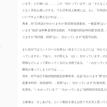
います」との違いは……。この「分かっています」は「そんなこ
となく失礼な感じがする。でも日本語上級者には、もし「日本語
いいですよと教えなければ……。
再者，对“日本語が分かりますか”的回答也很复杂。一般是用“はい
います”包含“这种事是理所当然的，不想被问到这种问题”的意思
りますか”等问题，回答“はい、分かっています”也是可以的。
また自分ではコントロール出来ない決まりごとなどには「分かり
っていますか」であり、その答えも「はい、分かっています」の
関係などによって変わってくるのも当然である。「～わかってい
囲気が違ってしまうのでは……。
另外，对于自己不能控制的既定的事情等，比起“分かります”用“分
是夏令时间，你知道吗），回答“はい、分かっています”比较自
生变化。“～わかっている？”・“わかっているよ”这样的对话在恋
上級者は「さしあげる」という敬語を使えば全て大丈夫と思って