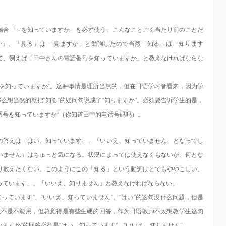
場合「～を知っていますか」を必ず使う。こんなことごく当たり前のことだ
」、「見る」は 「見ますか」と勉強したので当然「知る」は「知ります
て、例えば「田中さんの電話番号を知っていますか」と教えなければならな
～を知っていますか”。这种事情是理所当然的，但在日语学习者看来，因为学
，那么想当然的就把“知る”的疑问句说成了“知りますか”。必须要告诉学生的是，
番号を知っていますか”（你知道田中的电话号码吗）。
の答えは「はい、知っています」、「いいえ、知っていません」となってし
いません」はちょっと気になる。状況によっては使えなくもないが、何とな
り教えたくない。このようにこの「知る」という動詞はとてもややこしい。
っています」、「いいえ、知りません」と教えなければならない。
っています”、“いいえ、知っていません”。“はい”的这句没什么问题，但是
同也不是不能用，但总觉得是有些生硬的回答，作为日语教师不太想教学生这句
ますか”的回答必须是“はい、知っています”、“いいえ、知りません”。