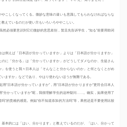
ややこしくなってくる。微妙な意味の違いも意識してもらわなければならな
と教えているのだが使い方もいろいろややこしい。
。虽然必须要意识到它们微妙的意思差别，暂且先告诉学生，“知る”前要用助词
合は例えば「日本語が分かっていますか」よりは「日本語が分かりますか」
たのに「分かる」は「分かっていますか」がどうしてダメなのか、生徒さん
か」を使うと我々日本人は「そんなこと分からないのか」と何となくとがめ
ていますか」などであり、やはり使わないほうが無難である。
比起用“日本語が分かっていますか”，用“日本語が分かりますか”更符合日本人
不能用“分かっていますか”呢，我很理解学生的这种疑问……。确实，如果使用了
道吗”的责难的感觉。例如“你不知道添加的方法吗”等，果然还是不要使用比较
。基本的には「はい、分かります」と教えているのだが、「はい、分かって