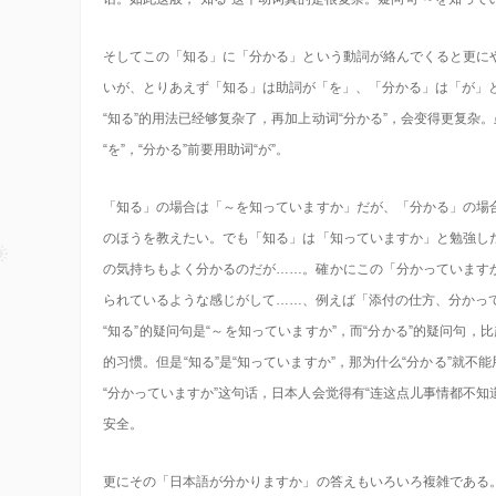
そしてこの「知る」に「分かる」という動詞が絡んでくると更に
いが、とりあえず「知る」は助詞が「を」、「分かる」は「が」
“知る”的用法已经够复杂了，再加上动词“分かる”，会变得更复杂
“を”，“分かる”前要用助词“が”。
「知る」の場合は「～を知っていますか」だが、「分かる」の場
のほうを教えたい。でも「知る」は「知っていますか」と勉強し
の気持ちもよく分かるのだが……。確かにこの「分かっています
られているような感じがして……、例えば「添付の仕方、分かっ
“知る”的疑问句是“～を知っていますか”，而“分かる”的疑问句，
的习惯。但是“知る”是“知っていますか”，那为什么“分かる”就
“分かっていますか”这句话，日本人会觉得有“连这点儿事情都不知
安全。
更にその「日本語が分かりますか」の答えもいろいろ複雑である