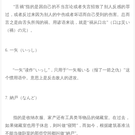
“舌禍”指的是因自己的不当言论或者失言招致了别人反感的罪
过，或者反过来因为别人的中伤或者坏话而自己受到的伤害。总而
言之是由舌头所闯的祸。用谚语来说，就是“祸从口出”（口は災い
（禍）の元）。
6. 一矢（いっし）
“一矢”读作“いっし”，只用于“一矢報いる（报了一箭之仇）”这
个惯用语中。意思上是反击敌人的进攻。
7. 納戸（なんど）
指的是收纳衣服、家产还有工具类等物品的储藏室。在过去，
如果储藏室也用于休息，则叫做“寝間”，而如今，根据建筑基准法
不能当做卧室的那些空间都叫做“納戸”。