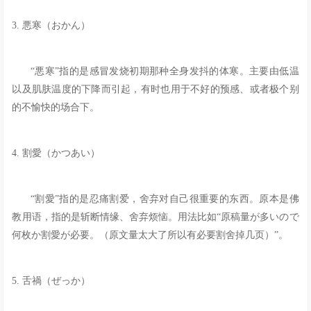
3. 悪寒（おかん）
“悪寒”指的是感冒发烧初期那种全身发抖的体寒。主要由低温
以及肌肤温度的下降而引起，有时也用于不好的预感、或者极个别
的不愉快的场合下。
4. 割愛（かつあい）
“割愛”指的是忍痛割爱，舍弃对自己很重要的东西。原本是佛
教用语，指的是斩断情缘、舍弃烦恼。用法比如“原稿量が多いので
何枚か割愛が必要。（原文量太大了所以有必要割舍掉几页）”。
5. 舌禍（ぜっか）