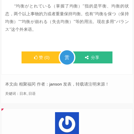
“均衡がとれている（掌握了均衡）”指的是平衡、均衡的状
态，两个以上事物的力或者重量保持均衡。也有“均衡を保つ（保持
均衡）”“均衡が崩れる（失去均衡）”等的用法。现在多用“バラン
ス”这个外来语。
赏
赞
(
0
)
分享
本文由 相聚福冈 作者：
janson
发表，转载请注明来源！
关键词：
日本
,
日语