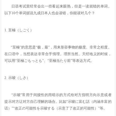
日语考试里经常会出一些看起来眼熟，但是一读就错的单词。
以下10个单词据说九成日本人也会读错，你能读对几个？
1. 至極（しごく）
“至極”的意思是“极，最”，用来形容事物的极度、非常之程度。
在口语中，当想表达非常合乎情理、理所当然、天经地义的时候，
可以用“至極ごもっとも”、“至極当たり前”等表达方式。
2. 示唆（しさ）
“示唆”常用于间接性的用暗示的方式给对方指明方向示意或者
提示对方让对方自己理解的场合。比如“示唆に富む話（内涵丰富的
话）”“改正の可能性を示唆する（示意了了改正的可能性）”等。