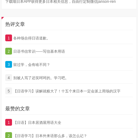
下载喵日本APP获得更多日本相关信息，自由行定制微信janson-ren
热评文章
1
各种场合得日语道歉。
2
日语书信常识——写信基本用语
3
留过学，会有啥不同？
4
别被人骂了还笑呵呵的。学习吧。
5
【日语学习】误解就糗大了！十五个来日本一定会派上用场的汉字
最赞的文章
1
【日语】日本居酒屋用语大全
2
【日语学习】日本外来语那么多，该怎么记？