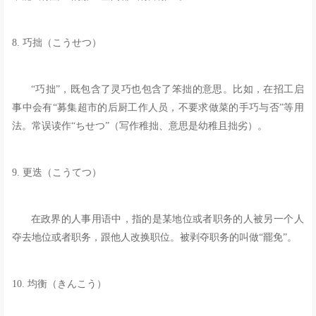
8. 巧拙（こうせつ）
“巧拙”，既包含了灵巧也包含了笨拙的意思。比如，在招工启
事中会有“募集超市的后厨工作人员，不要求做菜的手巧与否”等用
法。常误读作“ちせつ”（写作稚拙、意思是幼稚且拙劣）。
9. 更迭（こうてつ）
在政界的人事用语中，指的是某地位或者职务的人被另一个人
夺去地位或者职务，跟他人改换职位。被剥夺职务的叫做“罷免”。
10. 均衡（きんこう）