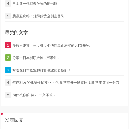
4
日本新一代颠覆传统的图书馆
5
腾讯五虎将：难得的黄金创业团队
最赞的文章
1
多数人终其一生，都没把他们真正潜能的0.1%用完
2
分享一日本就职经验（经验贴）
3
写给在日本创业和打算创业的老板们！
4
年仅31岁的他身价超过2300亿 却常年开一辆本田飞度 常年穿同一款衣服 还没有绯闻
5
为什么你的“努力”一文不值？
发表回复