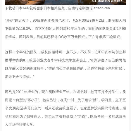
下载喵日本APP获得更多日本相关信息，自由行定制微信janson-ren
“脸萌”最近火了，90后在创业领域也火了。从5月30日到6月2日，脸萌四天的
下载量为119.3W。而它的创始人郭列是89年出生的，而他的团队则是由9名90
后组成。郭列表示，目前其已获得IDG数百万元投资，正在寻求第二轮融资。
这样一个年轻的团队，成长的磕绊可一点不少。不久前，在IDG资本与创业邦
携手举办的IDG校园创业大赛华中科技大学宣讲会上，郭列讲述了自己的两段
既辛酸又美妙的创业故事：“你的内心才是最懂你的，当你坚持做下来的时候，
老天不会亏待你。”
郭列是2011年毕业的，现在刚刚毕业三年。在读书时，他可不是个好学生，反
而是个典型的“坏小子”。他自己讲，在高中时，为了追求“酷”，学习差，交了五
个女朋友;还讲哥们义气，后来还被留校查看了。但家里并没有因此苛责他，感
动的郭列为了报答家人，努力从学渣翻身成了“学霸”，以高考第一名的成绩考
入了华中科技大学。