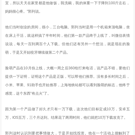
宜，所以天天在家里都是他做饭，我洗碗，我的体重一下子降到100斤左右，
妈妈很心疼。”郭列说。
他们当时创业的房间，很小，三台电脑。郭列当时是用一个机箱来顶电脑，坐
在床上干活，就这样搞了半年时间，他们第一款产品终于上线了，叫微信表情
说说，每天一百到两百个人下载。但他们还有另外一个想法，就是现在的脸
萌，于是又开始咬牙继续做第二个产品。
脸萌产品在10月份上线，大概一周之后360给打来电话，说产品不错，要他们
提供一下证明，证明这个产品是正版，可以帮他们推荐。没有多长时间之后，
小米、苹果、91助手也开始推荐，上海地铁站都可以看到脸萌的标志，他终于
感觉，这个东西“有点火”了。
因为第一个产品做了好久才只有一万下载，这次他们目标定成10万，安卓五
万，IOS五万，三个月达到。结果花了两周时间，他们就把10万下载攻克了。
郭列这时认识到要把事情做大，于是开始找投资。他在一个活动上接触到了