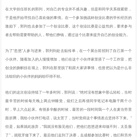
在大学担任班长的郭列，对自己的专业并不感兴趣，但是和同学关系很紧密，
于是他开始寻找自己喜欢做的事情。在一个参加挑战杯创业比赛的学长经历的
激励下，郭列也去参加了一个创业比赛。这个创业比赛是公益性的，要求参与
者去帮助需要帮助的人，帮他们挣钱，通过这个比赛来提升自己的创业能力。
为了“忽悠”人参与进来，郭列到处去贴传单，在一个展台前招到了自己第一个
小伙伴。随着加入的人慢慢增加，他们在这个小伙伴家里搭了一个工作室，把
创业的旗帜挂在墙上，郭列在那里脱了鞋跟大家讲事情，也曾把以为是什么非
法组织的小伙伴的妈妈给吓得不轻。
他们的这次创业持续了一年多时间，郭列说：“绝对没有想象中那么轻松，当时
最辛苦的时候每天晚上两点钟睡觉，熄灯之后再借同学笔记本电脑干两个小
时，早上六点起床。有很多辛酸的时候，最苦的一段时间我一个人在麦当劳里
面折腾，我给小伙伴打电话，说太苦了，当时觉得这个事情差点坚持不下来。”
但是，如果就此放弃，“我就没有脸见他们，把他们忽悠进来却做不到，太丢脸
了”，就咬牙做下来了。最后他们走到了决赛，去成都参加比赛时，他们和另外