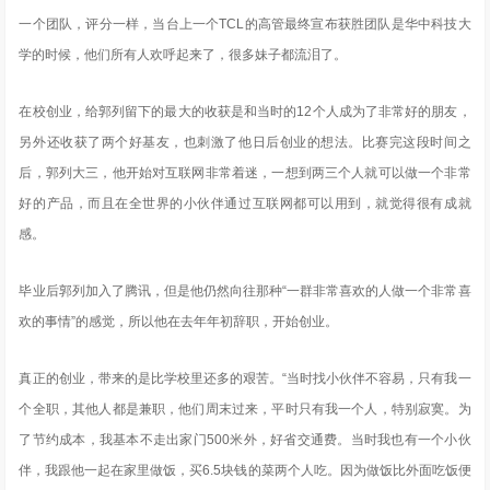
一个团队，评分一样，当台上一个TCL的高管最终宣布获胜团队是华中科技大
学的时候，他们所有人欢呼起来了，很多妹子都流泪了。
在校创业，给郭列留下的最大的收获是和当时的12个人成为了非常好的朋友，
另外还收获了两个好基友，也刺激了他日后创业的想法。比赛完这段时间之
后，郭列大三，他开始对互联网非常着迷，一想到两三个人就可以做一个非常
好的产品，而且在全世界的小伙伴通过互联网都可以用到，就觉得很有成就
感。
毕业后郭列加入了腾讯，但是他仍然向往那种“一群非常喜欢的人做一个非常喜
欢的事情”的感觉，所以他在去年年初辞职，开始创业。
真正的创业，带来的是比学校里还多的艰苦。“当时找小伙伴不容易，只有我一
个全职，其他人都是兼职，他们周末过来，平时只有我一个人，特别寂寞。为
了节约成本，我基本不走出家门500米外，好省交通费。当时我也有一个小伙
伴，我跟他一起在家里做饭，买6.5块钱的菜两个人吃。因为做饭比外面吃饭便