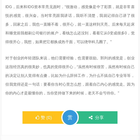
IDG，后来和IDG资本常亮见面时，“很激动，感觉像是中了彩票，就是非常喜
悦的感觉，很兴奋。当时常亮跟我讲话，我听不清楚，我就记得自己讲了很
多，回家之后，我也一直睡不着，很开心，就一直这样到天亮。后来每天起床
和睡觉前我都刷公司银行的账户，看钱怎么还没到，看着它从0变成很多0，觉
得很开心，我想，如果把它都换成热干面，可以绕华科几圈了。”
对于创业的年轻团队来说，他们需要经验，也需要鼓励。郭列的感觉是，创业
这段经历真的很美妙，也真的觉得很开心，“虽然有时候很苦，虽然有时候自己
的决定让别人觉得有点傻，比如为什么辞掉工作，为什么不搞自己专业等等，
但我觉得还是一句话：要看你当时心里怎么想，跟着自己内心的感觉走。因为
你的内心才是最懂你的，当你坚持做下来的时候，老天不会亏待你。”
赏
赞
(
0
)
分享