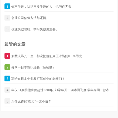
3
你不牛逼，认识再多牛逼的人，也与你无关！
4
创业公司估值方法与逻辑。
5
创业失败总结。学习失败更重要。
最赞的文章
1
多数人终其一生，都没把他们真正潜能的0.1%用完
2
分享一日本就职经验（经验贴）
3
写给在日本创业和打算创业的老板们！
4
年仅31岁的他身价超过2300亿 却常年开一辆本田飞度 常年穿同一款衣服 还没有绯闻
5
为什么你的“努力”一文不值？