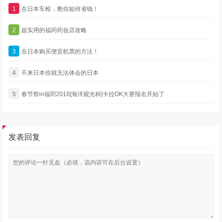
1
在日本车检，教你如何省钱！
2
超实用的福冈药妆店攻略
3
在日本购买便宜机票的方法！
4
不来日本你就无法体会的日本
5
春节祭in福冈2018[海洋观光杯]卡拉OK大赛报名开始了
发表回复