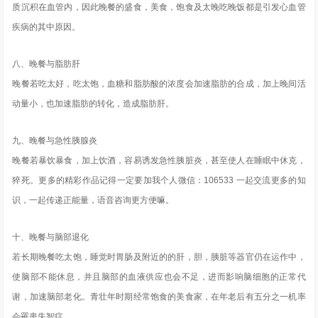
质沉积在血管内，因此晚餐的盛食，美食，饱食及太晚吃晚饭都是引发心血管
疾病的其中原因。
八、晚餐与脂肪肝
晚餐若吃太好，吃太饱，血糖和脂肪酸的浓度会加速脂肪的合成，加上晚间活
动量小，也加速脂肪的转化，造成脂肪肝。
九、晚餐与急性胰腺炎
晚餐若暴饮暴食，加上饮酒，容易诱发急性胰脏炎，甚至使人在睡眠中休克，
猝死。更多的精彩作品记得一定要加我个人微信：106533 一起交流更多的知
识，一起传递正能量，语音咨询更方便嘛。
十、晚餐与脑部退化
若长期晚餐吃太饱，睡觉时胃肠及附近的的肝，胆，胰脏等器官仍在运作中，
使脑部不能休息，并且脑部的血液供应也会不足，进而影响脑细胞的正常代
谢，加速脑部老化。青壮年时期经常饱食的美食家，在年老后有五分之一机率
会罹患失智症。