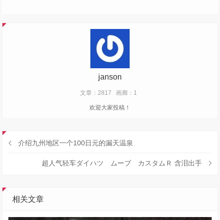
janson
文章：2817
画廊：1
欢迎大家投稿！
介绍九州地区一个100日元的漏天温泉
超人气轻车ダイハツ ムーブ カスタムＲ 含泪出手
相关文章