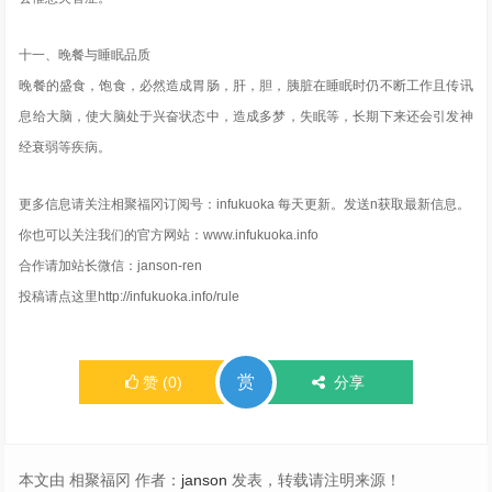
十一、晚餐与睡眠品质
晚餐的盛食，饱食，必然造成胃肠，肝，胆，胰脏在睡眠时仍不断工作且传讯
息给大脑，使大脑处于兴奋状态中，造成多梦，失眠等，长期下来还会引发神
经衰弱等疾病。
更多信息请关注相聚福冈订阅号：infukuoka 每天更新。发送n获取最新信息。
你也可以关注我们的官方网站：www.infukuoka.info
合作请加站长微信：janson-ren
投稿请点这里http://infukuoka.info/rule
赏
赞
(
0
)
分享
本文由 相聚福冈 作者：
janson
发表，转载请注明来源！