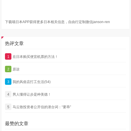
下载喵日本APP获得更多日本相关信息，自由行定制微信janson-ren
热评文章
1
在日本购买便宜机票的方法！
2
原谅
3
我的风俗店打工生活(54)
4
男人懂得让步是种美德！
5
马云致投资者公开信的潜台词：“要乖”
最赞的文章