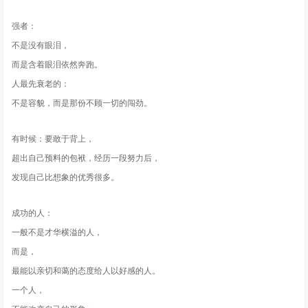
强者：
不是没有眼泪，
而是含着眼泪依然奔跑。
人最先衰老的：
不是容貌，而是那份不顾一切的闯劲。
有时候：要敢于背上，
超出自己预料的包袱，经历一段努力后，
发现自己比想象的优秀很多。
成功的人：
一般不是才华横溢的人，
而是，
最能以亲切和蔼的态度给人以好感的人。
一个人，