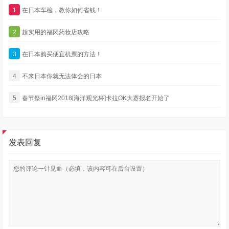
1
在日本车检，教你如何省钱！
2
超实用的福冈药妆店攻略
3
在日本购买便宜机票的方法！
4
不来日本你就无法体会的日本
5
春节祭in福冈2018[海洋观光杯]卡拉OK大赛报名开始了
发表回复