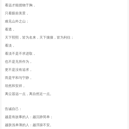
看远才能揽物于胸，
只看眼前美景，
难见山外之山；
看透，
天下熙熙，皆为名来，天下攘攘，皆为利往；
看淡，
看淡不是不求进取，
也不是无所作为，
更不是没有追求，
而是平和与宁静，
坦然和安祥，
离尘嚣远一点，离自然近一点。
告诫自己：
越是有故事的人：越沉静简单；
越肤浅单薄的人：越浮躁不安。