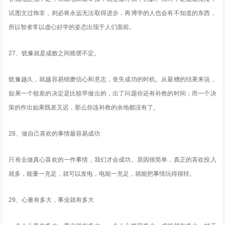
试图文过饰非，则必将永远无法取得进步，再博学的人也会有不知道的东西，
所以智者常以虚心好学的姿态出现于人们面前。
27、犹豫就是成败之间摇摆不定。
犹豫越久，就越容易销磨信心和意志，丧失成功的时机。从最糟的结果来说，
如果一个较差的决定是比较早做出的，出了问题你还有补救的时间；而一个决
策的作出如果既差又迟，那么你连补救的余地都没有了。
28、做自己喜欢的事情最容易成功
只有去做真心喜欢的一件事情，我们才会成功。原因很简单，真正的喜欢投入
就多，能量一充足，就可以发电，电能一充足，就能把事情玩得很转。
29、心量有多大，事业就有多大