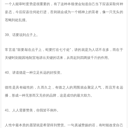
一个人能审时度势是很重要的，有了这种本领便会知道自己当下应该采取何种
姿态，今后应该往何处行进，否则就会成为一个精神上的肓者，像一只无头的
苍蝇到处乱撞。
39、话要说到点子上。
常言道:“鼓要敲在点子上，蛇要打在七寸处”，讲的就是为人话不在多，而在于
关键时刻能因地制宜地讲出关键的话来，从而起到四两拔千斤的作用。
40、讲道德是一种立足长远的好投资。
德性是具有磁性的，久而久之，有德之人的周围就会聚足人气，而且芳名远
播，形成一种无形而又无价的品牌，这是成功的最大助力。
41、人人需要赞美，你我皆不例外。
人性中最本质的愿望就是希望得到赞赏。一句真诚赞扬的话，有时能改变自己