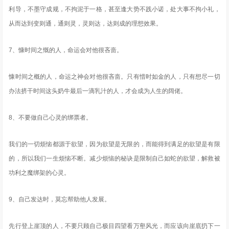
利导，不墨守成规，不拘泥于一格，甚至逢大势不践小诺，处大事不拘小礼，
从而达到变则通，通则灵，灵则达，达则成的理想效果。
7、慷时间之慨的人，命运会对他很吝啬。
慷时间之概的人，命运之神会对他很吝啬。只有惜时如金的人，只有想尽一切
办法挤干时间这头奶牛最后一滴乳汁的人，才会成为人生的阔佬。
8、不要做自己心灵的绑票者。
我们的一切烦恼都源于欲望，因为欲望是无限的，而能得到满足的欲望是有限
的，所以我们一生烦恼不断。减少烦恼的秘诀是限制自己如蛇的欲望，解救被
功利之魔绑架的心灵。
9、自己发达时，莫忘帮助他人发展。
先行登上崖顶的人，不要只顾自己极目四望看万壑风光，而应该向崖底扔下一