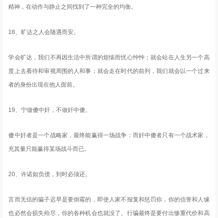
精神，在动作与静止之间找到了一种完全的均衡。
18、旷达之人会随遇而安。
学会旷达，我们不再因生活中所谓的烦恼而忧心忡忡；就会站在人生另一个高
度上去看待和审视周围的人和事；就会走在时代的前列，我们就会以一个过来
者的身份出现在他人面前。
19、宁做傻中奸，不做奸中傻。
傻中奸者是一个战略家，最终能赢得一场战争；而奸中傻者只有一个战术家，
充其量只能赢得某场战斗而已。
20、许诺如负债，到时必须还。
言而无信的骗子迟早是要倒霉的，即使人家不报复和惩罚你，你的信誉和人缘
也必然会损失殆尽，你的各种机会也就没了。行骗最终是要付出惨重代价和高