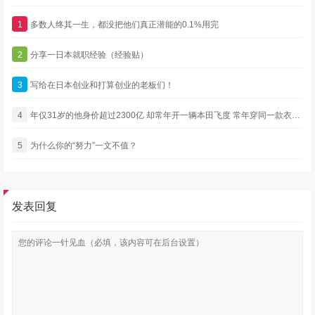
1
多数人终其一生，都没把他们真正潜能的0.1%用完
2
分享一日本就职经验（经验贴）
3
写给在日本创业和打算创业的老板们！
4
年仅31岁的他身价超过2300亿 却常年开一辆本田飞度 常年穿同一款衣服 还没有绯闻
5
为什么你的“努力”一文不值？
发表回复