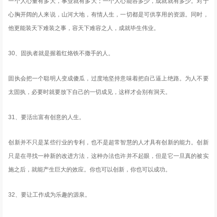
一个人心量有多大，事业就有多大；一个人心能容多少，成就就有多少。对于
心胸开阔的人来说，山河大地，有情人生，一切都是可供享用的资源。同时，
他更能装天下难装之事，容天下难容之人，成就毕生伟业。
30、固执者就是握着红烙铁不撒手的人。
固执会把一个聪明人变成傻瓜，过度地坚持意味着把自己逼上绝路。为人不要
太固执，必要时就要放下自己的一切成见，这样才会别有洞天。
31、要活出富有创意的人生。
创新并不只是某些行业的专利，也不是超常智慧的人才具有创新的能力。创新
只是在寻找一种新的改进方法，这种办法也许并不起眼，但是它一旦真的被实
施之后，就能产生巨大的效应。你也可以创新，你也可以成功。
32、要让工作成为乐趣的源泉。