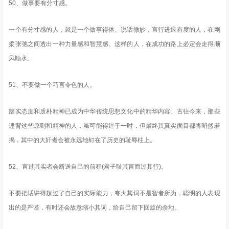
50、做事要有分寸感。
一个有分寸感的人，就是一个做事得体、说话微妙，言行进退有度的人，在刚
柔张弛之间透出一种力量感和智慧感。这样的人，在成功的路上必定会走得顺
风顺水。
51、不要做一个巧言令色的人。
踏实态度和质朴精神已成为中华传统思想文化中的精华内容。古往今来，那些
违背这些原则和精神的人，虽可能得逞于一时，但最终其真实面目都将昭然若
揭，其中的大奸者会被永远地钉在了历史的耻辱柱上。
52、言过其实者会断送自己的前程(君子耻其言而过其行)。
不要把话讲得超过了自己的实际能力，夸大其词不是智者所为，聪明的人表现
出的是严谨，有时还会故意缩小其词，给自己留下回旋的余地。