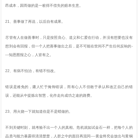
昂成本，因而做的是一桩得不偿失的赔本生意。
21、善事做了再说，以后自有成果。
尽管有人在做善事时，只是按照良心、道义和仁爱在行动，并没有想要也没有
想到会有回报，但一个人把善事做出之后，是不可能在世间不产生任何反响的-
---知恩图报之心，人皆有之。
22、有病不怕治，有错不怕改。
错误是难免的，庸人忙于掩饰错误，而有心人不但敢于承认和改正自己的错
误，还能从中提炼出智慧，化作走向成功之途的路费。
23、用火烧一下就知道你是不是蜡做的。
不到关键时刻，就考验不出一个人的真相。危机就如试金石一样，把每个人的
品质与能力暴露得清清楚楚，人群之中的面目再混同----黄金终究会放出与黄铜