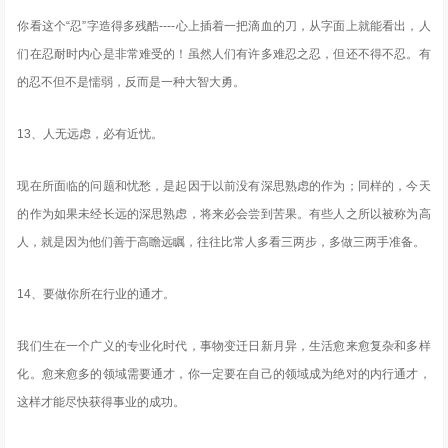
你看这个“忍”字造得多残酷----心上插着一把滴血的刀，从字面上就能看出，人
们在忍耐时内心是非常难受的！虽然人们有许多难忍之忍，但还不得不忍。有
的忍不但不是懦弱，反而是一种大智大勇。
13、人无远虑，必有近忧。
现在所面临的问题和忧愁，是起因于以前没有深思熟虑的作为；同样的，今天
的作为如果未经长远的深思熟虑，将来必会尝到苦果。有些人之所以被称为高
人，就是因为他们善于高瞻远瞩，往往比常人多看三两步，多做三两手准备。
14、要做你所在行业的通才。
我们生在一个广义的专业化时代，事物变迁日新月异，生活愈来愈复杂和多样
化。愈来愈多的领域需要通才，你一定要在自己的领域成为绝对的内行通才，
这样才能尽快获得事业的成功。