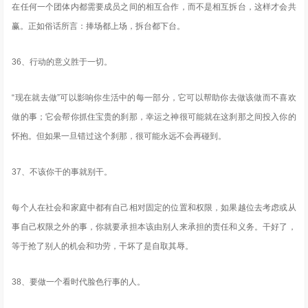
在任何一个团体内都需要成员之间的相互合作，而不是相互拆台，这样才会共
赢。正如俗话所言：捧场都上场，拆台都下台。
36、行动的意义胜于一切。
“现在就去做”可以影响你生活中的每一部分，它可以帮助你去做该做而不喜欢
做的事；它会帮你抓住宝贵的刹那，幸运之神很可能就在这刹那之间投入你的
怀抱。但如果一旦错过这个刹那，很可能永远不会再碰到。
37、不该你干的事就别干。
每个人在社会和家庭中都有自己相对固定的位置和权限，如果越位去考虑或从
事自己权限之外的事，你就要承担本该由别人来承担的责任和义务。干好了，
等于抢了别人的机会和功劳，干坏了是自取其辱。
38、要做一个看时代脸色行事的人。