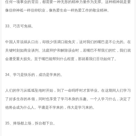
任何一项事业的背后，都需要一种无形的精神力量作为支撑。这种精神就是要
像信仰神祗一样信仰职业，像热爱生命一样热爱工作的敬业精神。
33、巧舌可免祸。
中国人常说祸从口出，却很少强调口能免灾，这对我们的嘴巴是不公允的。在
关键时刻如商业谈判、法庭辩护和解除误会时，若嘴巴不帮我们的忙，我们就
会遭受重大损失。至于嘴巴能帮到什么程度，那就看我们舌功如何了。
34、学习是快乐的，成功是学来的。
人们的学习从呱呱坠地时开始，到了一命呜呼时才算毕业。在这期间人们学习
了好多生存的本领，同时也享受了学习本身的乐趣。一个人学习什么，决定了
他将会成为什么人。平庸是不学来的，伟大是学习来的。
35、捧场都上场，拆台都下台。