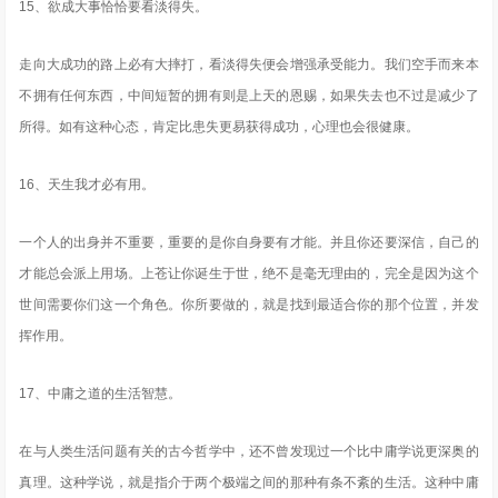
15、欲成大事恰恰要看淡得失。
走向大成功的路上必有大摔打，看淡得失便会增强承受能力。我们空手而来本
不拥有任何东西，中间短暂的拥有则是上天的恩赐，如果失去也不过是减少了
所得。如有这种心态，肯定比患失更易获得成功，心理也会很健康。
16、天生我才必有用。
一个人的出身并不重要，重要的是你自身要有才能。并且你还要深信，自己的
才能总会派上用场。上苍让你诞生于世，绝不是毫无理由的，完全是因为这个
世间需要你们这一个角色。你所要做的，就是找到最适合你的那个位置，并发
挥作用。
17、中庸之道的生活智慧。
在与人类生活问题有关的古今哲学中，还不曾发现过一个比中庸学说更深奥的
真理。这种学说，就是指介于两个极端之间的那种有条不紊的生活。这种中庸