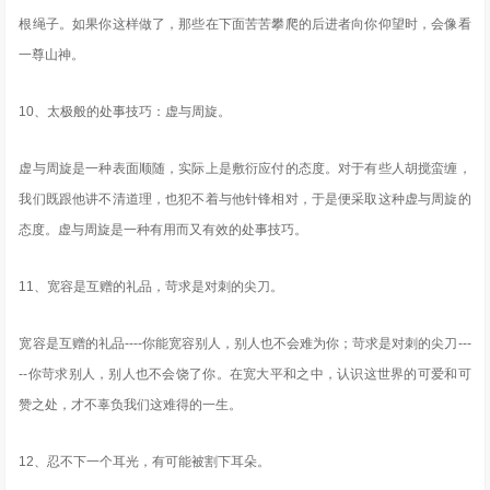
根绳子。如果你这样做了，那些在下面苦苦攀爬的后进者向你仰望时，会像看
一尊山神。
10、太极般的处事技巧：虚与周旋。
虚与周旋是一种表面顺随，实际上是敷衍应付的态度。对于有些人胡搅蛮缠，
我们既跟他讲不清道理，也犯不着与他针锋相对，于是便采取这种虚与周旋的
态度。虚与周旋是一种有用而又有效的处事技巧。
11、宽容是互赠的礼品，苛求是对刺的尖刀。
宽容是互赠的礼品----你能宽容别人，别人也不会难为你；苛求是对刺的尖刀---
--你苛求别人，别人也不会饶了你。在宽大平和之中，认识这世界的可爱和可
赞之处，才不辜负我们这难得的一生。
12、忍不下一个耳光，有可能被割下耳朵。