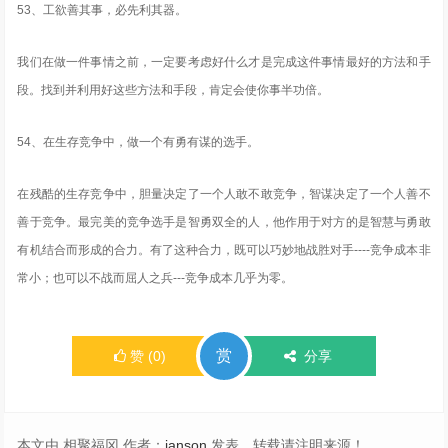
53、工欲善其事，必先利其器。
我们在做一件事情之前，一定要考虑好什么才是完成这件事情最好的方法和手
段。找到并利用好这些方法和手段，肯定会使你事半功倍。
54、在生存竞争中，做一个有勇有谋的选手。
在残酷的生存竞争中，胆量决定了一个人敢不敢竞争，智谋决定了一个人善不
善于竞争。最完美的竞争选手是智勇双全的人，他作用于对方的是智慧与勇敢
有机结合而形成的合力。有了这种合力，既可以巧妙地战胜对手----竞争成本非
常小；也可以不战而屈人之兵---竞争成本几乎为零。
赏
赞
(
0
)
分享
本文由 相聚福冈 作者：
janson
发表，转载请注明来源！