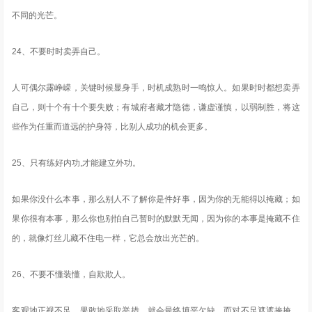
不同的光芒。
24、不要时时卖弄自己。
人可偶尔露峥嵘，关键时候显身手，时机成熟时一鸣惊人。如果时时都想卖弄
自己，则十个有十个要失败；有城府者藏才隐德，谦虚谨慎，以弱制胜，将这
些作为任重而道远的护身符，比别人成功的机会更多。
25、只有练好内功,才能建立外功。
如果你没什么本事，那么别人不了解你是件好事，因为你的无能得以掩藏；如
果你很有本事，那么你也别怕自己暂时的默默无闻，因为你的本事是掩藏不住
的，就像灯丝儿藏不住电一样，它总会放出光芒的。
26、不要不懂装懂，自欺欺人。
客观地正视不足，果敢地采取举措，就会最终填平欠缺。而对不足遮遮掩掩，