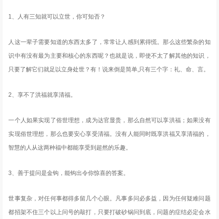
1、人有三知就可以立世，你可知否？
人这一辈子需要知道的东西太多了，常常让人感到累得慌。那么这些繁杂的知
识中有没有最为主要和核心的东西呢？也就是说，即使不太了解其他的知识，
只要了解它们就足以立身处世？有！说来倒是简单,只有三个字：礼、命、言。
2、享不了洪福就享清福。
一个人如果实现了俗世理想，成为达官显贵，那么自然可以享洪福；如果没有
实现俗世理想，那么也要安心享受清福。没有人能同时既享洪福又享清福的，
智慧的人从这两种福中都能享受到超然的乐趣。
3、善于提问是金钩，能钩出令你惊喜的答案。
世事复杂，对任何事都得多留几个心眼。凡事多问必多益，因为任何疑难问题
都招架不住三个以上问号的敲打，只要打破砂锅问到底，问题的症结必定会水