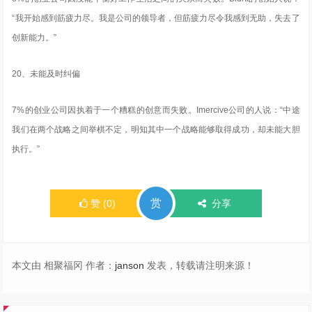
“我开始感到筋疲力尽。我是公司的领导者，但筋疲力尽令我感到无助，失去了
创新能力。”
20、未能及时纠偏
7%的创业公司因执着于一个糟糕的创意而失败。Imercive公司的人说：“中途
我们在两个战略之间举棋不定，明知其中一个战略能够取得成功，却未能大胆
执行。”
赏
赞
(
0
)
分享
本文由 相聚福冈 作者：
janson
发表，转载请注明来源！