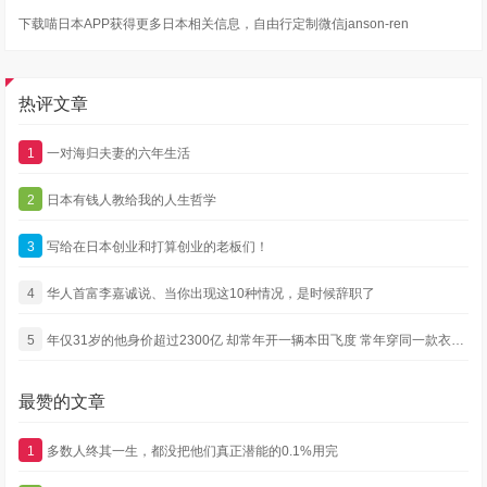
下载喵日本APP获得更多日本相关信息，自由行定制微信janson-ren
热评文章
1
一对海归夫妻的六年生活
2
日本有钱人教给我的人生哲学
3
写给在日本创业和打算创业的老板们！
4
华人首富李嘉诚说、当你出现这10种情况，是时候辞职了
5
年仅31岁的他身价超过2300亿 却常年开一辆本田飞度 常年穿同一款衣服 还没有绯闻
最赞的文章
1
多数人终其一生，都没把他们真正潜能的0.1%用完