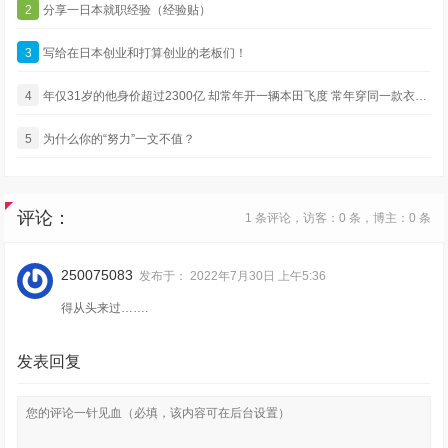
2
分享一日本就职经验（经验贴）
3
写给在日本创业和打算创业的老板们！
4
年仅31岁的他身价超过2300亿 却常年开一辆本田飞度 常年穿同一款衣服 还没有绯闻
5
为什么你的“努力”一文不值？
评论：
1 条评论，访客：0 条，博主：0 条
250075083
发布于：
2022年7月30日 上午5:36
得从头来过…….
发表回复