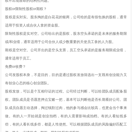
权不出现致命的结构性问题。
股权or限制性股权or期权？
股权是实対实。股东掏的是白花花的银两，公司给的是有假包换的股权，通常
适用于投资人或合伙人拿的资金股。
限制性股权是实对空。公司给出的是股权，股东空头承诺的是未来的服务期限
或/和业绩，通常适用于公司合伙人或少数重要的天使员工拿的人力股。
期权是空对空。公司开出的是空头支票，员工空头承诺的是服务期限或业绩，
通常适用于员工。
免费or收费？
公司发股权本身，不是目的，目的是通过股权发放筛选出一支既有创业能力又
有创业心态的核心创业团队。
股权发放，可以是个互相印证的过程。公司经过判断，可以给团队成员配备股
权。团队成员是否愿意押点宝赌一把，基本可以判断他是否长期看好公司。团
队成员自愿主动选择，掏过钱割过肉，他的参与感会比较高，也更会当个事来
做。有的人一开始就是创业拍档，有的人需要影响成拍档。有的人看短线多
些，有的人看长线多些，都是人性使然。可以根据团队成员的风险偏好匹配工