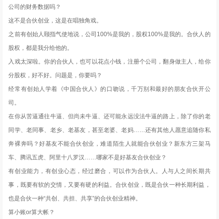
公司的财务数据吗？
这不是合伙创业，这是在唱独角戏。
之前有创始人颐指气使地说，公司100%是我的，股权100%是我的。合伙人的
股权，都是我分给他的。
入戏太深啦。你的合伙人，也可以花点小钱，注册个公司，翻身做主人，给你
分股权，好不好。问题是，你要吗？
经常有创始人学着《中国合伙人》的口吻说，千万别和最好的朋友合伙开公
司。
在你从苦逼通往牛逼、但尚未牛逼、还可能永远没法牛逼的路上，除了你的老
同学、老同事、老乡、老基友，甚至老婆、老妈……还有其他人愿意追随你私
奔裸奔吗？好基友不能合伙创业，难道陌生人就能合伙创业？新东方三架马
车、腾讯五虎、阿里十八罗汉……哪家不是好基友合伙创业？
有创业能力，有创业心态，经过磨合，可以作为合伙人。人与人之间长期共
事，既要有软的交情，又要有硬的利益。合伙创业，既是合伙一种长期利益，
也是合伙一种“共创、共担、共享”的合伙创业精神。
算小账or算大帐？