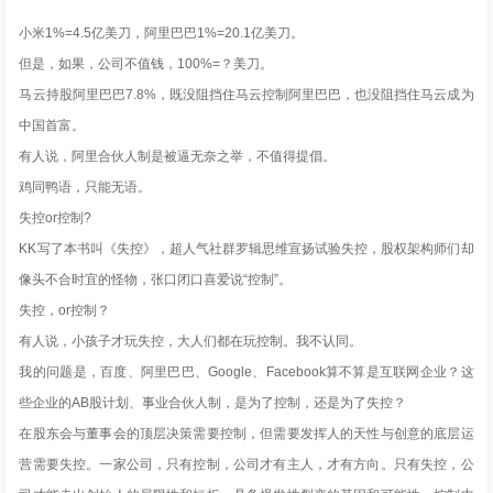
小米1%=4.5亿美刀，阿里巴巴1%=20.1亿美刀。
但是，如果，公司不值钱，100%=？美刀。
马云持股阿里巴巴7.8%，既没阻挡住马云控制阿里巴巴，也没阻挡住马云成为
中国首富。
有人说，阿里合伙人制是被逼无奈之举，不值得提倡。
鸡同鸭语，只能无语。
失控or控制?
KK写了本书叫《失控》，超人气社群罗辑思维宣扬试验失控，股权架构师们却
像头不合时宜的怪物，张口闭口喜爱说“控制”。
失控，or控制？
有人说，小孩子才玩失控，大人们都在玩控制。我不认同。
我的问题是，百度、阿里巴巴、Google、Facebook算不算是互联网企业？这
些企业的AB股计划、事业合伙人制，是为了控制，还是为了失控？
在股东会与董事会的顶层决策需要控制，但需要发挥人的天性与创意的底层运
营需要失控。一家公司，只有控制，公司才有主人，才有方向。只有失控，公