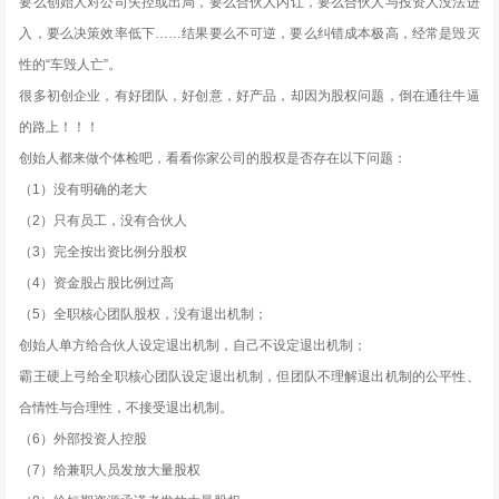
要么创始人对公司失控或出局，要么合伙人内讧，要么合伙人与投资人没法进
入，要么决策效率低下……结果要么不可逆，要么纠错成本极高，经常是毁灭
性的“车毁人亡”。
很多初创企业，有好团队，好创意，好产品，却因为股权问题，倒在通往牛逼
的路上！！！
创始人都来做个体检吧，看看你家公司的股权是否存在以下问题：
（1）没有明确的老大
（2）只有员工，没有合伙人
（3）完全按出资比例分股权
（4）资金股占股比例过高
（5）全职核心团队股权，没有退出机制；
创始人单方给合伙人设定退出机制，自己不设定退出机制；
霸王硬上弓给全职核心团队设定退出机制，但团队不理解退出机制的公平性、
合情性与合理性，不接受退出机制。
（6）外部投资人控股
（7）给兼职人员发放大量股权