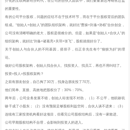
介化的互联网新经济时代，在公司的合伙人团队中，我们要重新思考销售总监
的重要性。
有的公司平分股权，问题的症结不在于技术环节，而在于平分股权背后的团队
组成。“创始人+创始人”的团队组织架构，就好比“曹操+刘备+孙权”合伙创业，
公司没有清晰明确的老大，股权是很难分的。但是，如果是“创始人+合伙人”的
组织架构，就好比“刘备+诸葛亮+关羽+张飞”，股权就很好分了。
关于创始人与合伙人的不同基因，搭班子，任正非先生有个“狼狈为奸”的理
论。
做好公司股权架构，创始人找合伙人、找投资人、找员工，再也不用纠结了。
投资=投人=投股权架构？
之前有朋友创业，自己掏了30万，找身边朋友投了70万。
他们简单、直接、高效地把股权分了：30%：70%。
两年后，公司业务发展不错，创始人却发现不对劲，（1）不公平，他吭哧吭
哧干成了小股东；（2）没有预留足够股权利益空间，合伙人谈不进来；（3）
连续有三家投资机构看好这项目，但看完公司股权结构后，没有一家敢进。
公司早期股权结构不合理，会影响到投资人的进入。