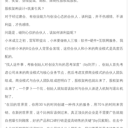
资、奖金、业绩提成、期权、限制性股权或股权。
股权架构设计=筑巢引凤？
对于经过磨合、有创业能力与创业心态的合伙人，谈利益，并不伤感情。不谈
利益，才伤感情。
问题是，碰到心仪的合伙人，该如何谈利益呢？
小米成立之初，雷军即提出，小米要做铁人三项：软件+硬件+互联网服务。我
们分析小米的8位合伙人背景会发现，这些合伙人和小米的商业模式是高度匹
配的。
“找人这件事，考验创始人对创业方向的思考深度”（by刘芹）。创始人首先考
虑公司未来的商业模式与核心业务节点，然后考虑支撑商业模式的合伙人团队
组成。商业模式与合伙人团队组成想明白了，股权架构也就出来了。股权架构
出来了，一个萝卜一个坑，创始人就知道该如何与合伙人谈进入机制与退出机
制了。
“在旧的世界里，你用30％的时间创建一种伟大的服务，用70％的时间来营
销。在新的世界里，这个比例应该倒过来。真正顶尖的企业是不需要广告就能
自然吸引到顾客，好的产品和口碑行销是提高销售的关键”(by贝索斯)。在去中