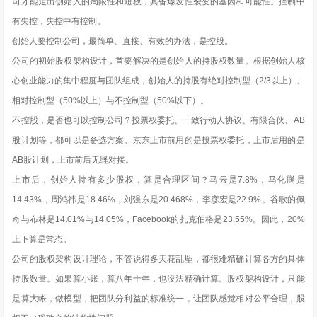
司才能走出创始人的局限性和短板，具备爆发性裂变的基因和可能性。控制中
有失控，失控中有控制。
创始人要控制公司，最简单、直接、有效的办法，是控股。
公司的初始股权架构设计，首要解决的是创始人的持股权数量。根据创始人核
心创业能力的集中程度与团队组成，创始人的持股有绝对控制型（2/3以上）、
相对控制型（50%以上）与不控制型（50%以下）。
不控股，是否也可以控制公司？投票权委托、一致行动人协议、有限合伙、AB
股计划等，都可以是备选方案。京东上市前用的是投票权委托，上市后用的是
AB股计划，上市前后无缝对接。
上市后，创始人持有多少股权，算是合理区间？马云是7.8%，马化腾是
14.43%，周鸿祎是18.46%，刘强东是20.468%，李彦宏是22.9%。谷歌的佩
奇与布林是14.01%与14.05%，Facebook的扎克伯格是23.55%。因此，20%
上下算是常态。
公司的股权架构设计理论，不管说得多天花乱坠，都很难精确计算各方的具体
持股数量。如果算小账，算八年十年，也没法精确计算。股权架构设计，只能
是算大帐，做模型，把团队分利益的标准统一，让团队感觉相对公平合理，股