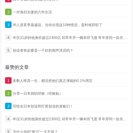
2
一对海归夫妻的六年生活
3
华人首富李嘉诚说、当你出现这10种情况，是时候辞职了
4
年仅31岁的他身价超过2300亿 却常年开一辆本田飞度 常年穿同一款衣服 还没有绯闻
5
创业者有必要是一个好的相声演员吗？
最赞的文章
1
多数人终其一生，都没把他们真正潜能的0.1%用完
2
分享一日本就职经验（经验贴）
3
写给在日本创业和打算创业的老板们！
4
年仅31岁的他身价超过2300亿 却常年开一辆本田飞度 常年穿同一款衣服 还没有绯闻
5
为什么你的“努力”一文不值？