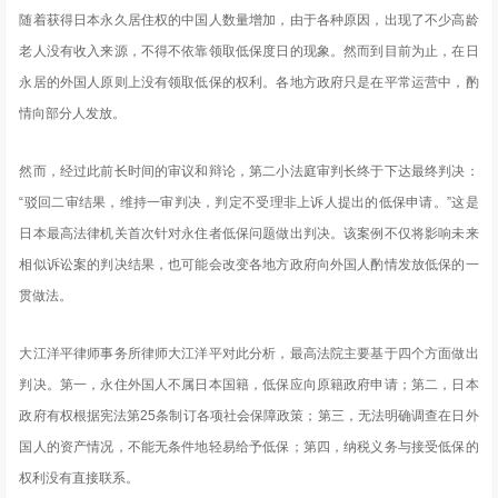
随着获得日本永久居住权的中国人数量增加，由于各种原因，出现了不少高龄
老人没有收入来源，不得不依靠领取低保度日的现象。然而到目前为止，在日
永居的外国人原则上没有领取低保的权利。各地方政府只是在平常运营中，酌
情向部分人发放。
然而，经过此前长时间的审议和辩论，第二小法庭审判长终于下达最终判决：
“驳回二审结果，维持一审判决，判定不受理非上诉人提出的低保申请。”这是
日本最高法律机关首次针对永住者低保问题做出判决。该案例不仅将影响未来
相似诉讼案的判决结果，也可能会改变各地方政府向外国人酌情发放低保的一
贯做法。
大江洋平律师事务所律师大江洋平对此分析，最高法院主要基于四个方面做出
判决。第一，永住外国人不属日本国籍，低保应向原籍政府申请；第二，日本
政府有权根据宪法第25条制订各项社会保障政策；第三，无法明确调查在日外
国人的资产情况，不能无条件地轻易给予低保；第四，纳税义务与接受低保的
权利没有直接联系。