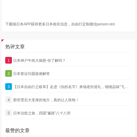
下载喵日本APP获得更多日本相关信息，自由行定制微信janson-ren
热评文章
1
日本神户牛肉大揭密-你了解吗？
2
日本签证问题疑难解答
3
【日本自由行之岐阜】走进《你的名字》来场老街巡礼，细细品味“飞驒古川”
4
那些雪后大变身的地方，真的让人惊艳！
5
日本治愈之旅，四国“遍路”八十八所
最赞的文章