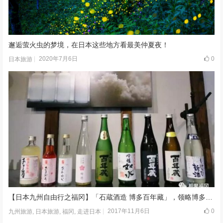
邂逅萤火虫的梦境，在日本这些地方看最美仲夏夜！
2020年7月6日
0
日本旅游
【日本九州自由行之福冈】「石蔵酒造 博多百年藏」，领略博多传统魅力
2017年11月6日
0
九州旅游
,
日本旅游
,
福冈
,
走进日本