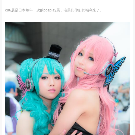
c86展是日本每年一次的cosplay展，宅男们你们的福利来了。