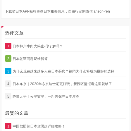
下载喵日本APP获得更多日本相关信息，自由行定制微信janson-ren
热评文章
1
日本神户牛肉大揭密-你了解吗？
2
日本签证问题疑难解答
3
为什么现在越来越多人在日本买房？福冈为什么将成为最好的选择
4
日本东京｜2020年东京迪士尼更好玩，新园区情报看这里就够了
5
静谧无争丨云里雾里，一起去探寻日本屋脊
最赞的文章
1
中国驾照转日本驾照超详细攻略！