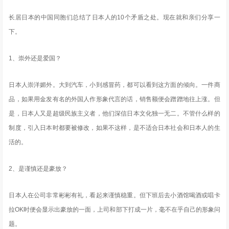
长居日本的中国同胞们总结了日本人的10个矛盾之处。现在就和亲们分享一
下。
1、崇外还是爱国？
日本人崇洋媚外。大到汽车，小到感冒药，都可以看到这方面的倾向。一件商
品，如果用金发有名的外国人作形象代言的话，销售额便会蹭蹭地往上涨。但
是，日本人又是超级民族主义者，他们深信日本文化独一无二。不管什么样的
制度，引入日本时都要被修改，如果不这样，是不适合日本社会和日本人的生
活的。
2、是谨慎还是豪放？
日本人在公司非常彬彬有礼，看起来谨慎稳重。但下班后去小酒馆喝酒或唱卡
拉OK时便会显示出豪放的一面，上司和部下打成一片，毫不在乎自己的形象问
题。