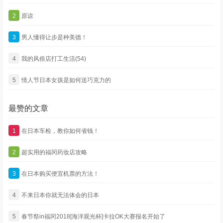
2
原谅
3
男人懂得让步是种美德！
4
我的风俗店打工生活(54)
5
情人节日本女孩是如何送巧克力的
最赞的文章
1
在日本车检，教你如何省钱！
2
超实用的福冈药妆店攻略
3
在日本购买便宜机票的方法！
4
不来日本你就无法体会的日本
5
春节祭in福冈2018[海洋观光杯]卡拉OK大赛报名开始了