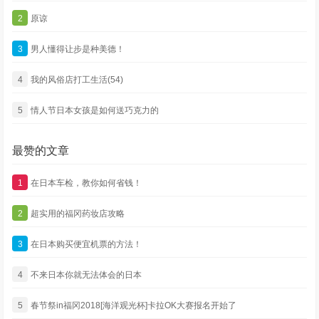
2
原谅
3
男人懂得让步是种美德！
4
我的风俗店打工生活(54)
5
情人节日本女孩是如何送巧克力的
最赞的文章
1
在日本车检，教你如何省钱！
2
超实用的福冈药妆店攻略
3
在日本购买便宜机票的方法！
4
不来日本你就无法体会的日本
5
春节祭in福冈2018[海洋观光杯]卡拉OK大赛报名开始了