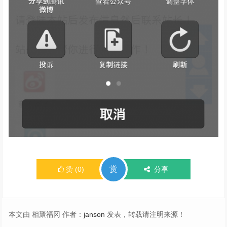
赏
赞
(
0
)
分享
本文由 相聚福冈 作者：
janson
发表，转载请注明来源！