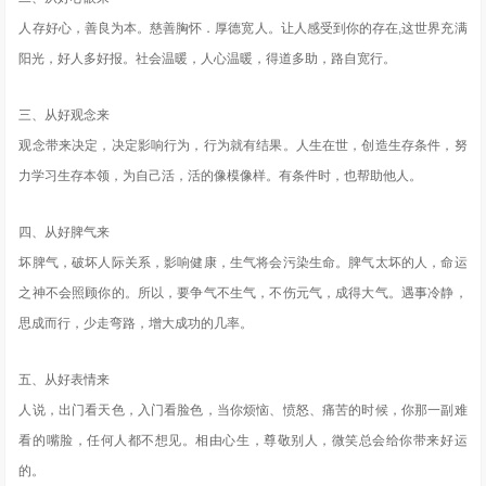
人存好心，善良为本。慈善胸怀．厚德宽人。让人感受到你的存在,这世界充满
阳光，好人多好报。社会温暖，人心温暖，得道多助，路自宽行。
三、从好观念来
观念带来决定，决定影响行为，行为就有结果。人生在世，创造生存条件，努
力学习生存本领，为自己活，活的像模像样。有条件时，也帮助他人。
四、从好脾气来
坏脾气，破坏人际关系，影响健康，生气将会污染生命。脾气太坏的人，命运
之神不会照顾你的。所以，要争气不生气，不伤元气，成得大气。遇事冷静，
思成而行，少走弯路，增大成功的几率。
五、从好表情来
人说，出门看天色，入门看脸色，当你烦恼、愤怒、痛苦的时候，你那一副难
看的嘴脸，任何人都不想见。相由心生，尊敬别人，微笑总会给你带来好运
的。