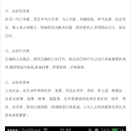
六、从好言语来
好话一句三冬暖，恶言半句六月寒。与人为善，和颜悦色、和气生财，好运常
在。敬人者人恒敬之。而抱怨无法解决问题．恶语更伤人,所谓病从口入、祸从
口出。
七、从好行为来
正确的人生观点，指导正确的人生行为。检点自己的行为,让自己具备被爱的条
件,懂得惜福与造福,多做好事，所谓舍得，才有获得。
八、从好关系来
人在社会，在互动中求得生存、发展，无论从求学、求职、求上进、图通达，
还是从家事、政事、财事、谋圆满，无不需要借助各种关系支持、指导、帮
扶。好关系，靠好心德培植，情感投资只讲真诚。人与人之间的紧密关系比生
意本身更重要！