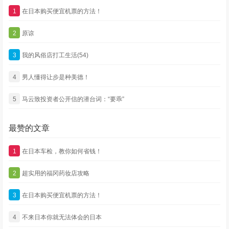
1
在日本购买便宜机票的方法！
2
原谅
3
我的风俗店打工生活(54)
4
男人懂得让步是种美德！
5
马云致投资者公开信的潜台词：“要乖”
最赞的文章
1
在日本车检，教你如何省钱！
2
超实用的福冈药妆店攻略
3
在日本购买便宜机票的方法！
4
不来日本你就无法体会的日本