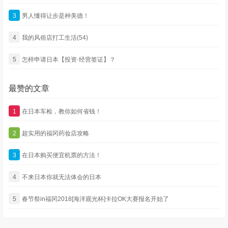
3
男人懂得让步是种美德！
4
我的风俗店打工生活(54)
5
怎样申请日本【投资·经营签证】？
最赞的文章
1
在日本车检，教你如何省钱！
2
超实用的福冈药妆店攻略
3
在日本购买便宜机票的方法！
4
不来日本你就无法体会的日本
5
春节祭in福冈2018[海洋观光杯]卡拉OK大赛报名开始了