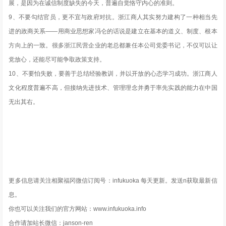
展，是因为在诚信制度缺失的今天，普遍自觉恪守内心的准则。
9、不要勾结官员，更不宜与政府对抗。浙江商人其实努力建构了一种相当先
进的政商关系——用商业思想家冯仑的话说是建立在基本的道义、制度、根本
方向上的一致。很多浙江民营企业的老总都兼任本公司党委书记，不仅可以让
党放心，还能尽可能争取政策支持。
10、不要怕失败，要善于总结经验教训，并以开放的心态学习成功。浙江商人
文化程度普遍不高，但接纳先进技术、管理理念并勇于率先实践的能力在中国
无出其右。
更多信息请关注相聚福冈微信订阅号：infukuoka 每天更新。发送n获取最新信
息。
你也可以关注我们的官方网站：www.infukuoka.info
合作请加站长微信：janson-ren