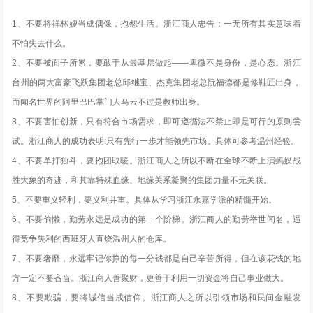
1、不要将祥林嫂当成偶像，抱怨生活。浙江商人忠告：一无所有其实意味着
不怕失去什么。
2、不要被面子所累，要敢于从最基层做起——卑微不是身份，是心态。浙江
台州的两大富豪飞跃集团老总邱继宝、杰克集团老总阮福德都是修鞋匠出身，
而闻名世界的阿里巴巴掌门人马云不过是教师出身。
3、不要害怕创新，只有符合市场需求，即可遵循法不禁止即是可行的原则尝
试。浙江商人的成功表明:只有先行一步才能领先市场。具体可参考温州经验。
4、不要单打独斗，要抱团取暖。浙江商人之所以不断在全球不断上演蚂蚁战
胜大象的奇迹，和其靠特殊血缘、地缘关系凝聚的集团力量不无关联。
5、不要重义轻利，要义利并重。具体从学习浙江永嘉学派的精髓开始。
6、不要偷懒，勤劳永远是成功的第一个阶梯。浙江商人的勤劳举世闻名，逼
得竞争失利的西班牙人直烧温州人的仓库。
7、不要奢靡，永远牢记你挣的每一分钱都是自己辛苦所得，但在该花钱的地
方一定不要吝啬。浙江商人善聚财，更善于利用一切资金将自己事业做大。
8、不要欺骗，要将诚信当成信仰。浙江商人之所以引领市场和民间金融发