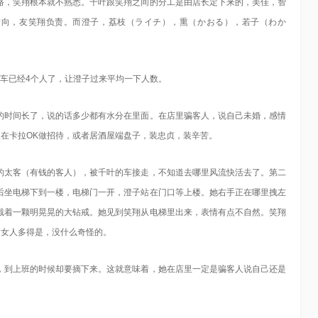
路，笑翔根本就不熟悉。千叶跟笑翔之间的分工是由店长定下来的，美佳，智
个方向，友笑翔负责。而澄子，荔枝（ライチ），熏（かおる），若子（わか
车已经4个人了，让澄子过来平均一下人数。
的时间长了，说的话多少都有水分在里面。在店里骗客人，说自己未婚，感情
在卡拉OK做招待，或者居酒屋端盘子，装忠贞，装辛苦。
的太客（有钱的客人），被千叶的车接走，不知道去哪里风流快活去了。第二
后坐电梯下到一楼，电梯门一开，澄子站在门口等上楼。她右手正在哪里拽左
戴着一颗明晃晃的大钻戒。她见到笑翔从电梯里出来，表情有点不自然。笑翔
的女人多得是，没什么奇怪的。
，到上班的时候却要摘下来。这就意味着，她在店里一定是骗客人说自己还是