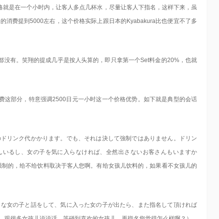
略就是在一个小时内，让客人多点几杯水，尽量让客人下指名，这样下来，虽
消费提到5000左右，这个价格实际上跟日本的Kyabakura比也便宜不了多
没有。笑翔的提成几乎是按人头算的，即只拿第一个Set料金的20%，也就
费这部分，特意强调2500日元一小时这一个价格优势。如下就是典型的会话
のドリンク代かかります。でも、それは決して強制ではありません。ドリン
んいるし、女の子を気に入らなければ、全然出さないお客さんもいますか
非强制的，给不给饮料取决于客人您啊。有给女孩儿饮料的，如果看不女孩儿的
々な女の子と話をして、気に入った女の子が出たら、また指名して頂ければ
话，跟很多女孩儿说说话，等碰到喜欢的女孩儿，再指名您觉得怎么样啊？）