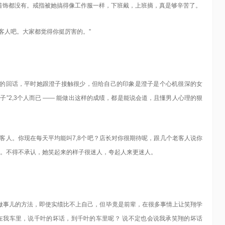
首饰都没有。戒指被她搞得像工作服一样，下班戴，上班摘，真是够辛苦了。
客人吧。大家都觉得你挺厉害的。”
翼翼的回话，平时她跟澄子接触很少，但给自己的印象是澄子是个心机很深的女
”2,3个人而已 —— 能做出这样的成绩，都是能说会道，且懂男人心理的狠
客人。你现在每天平均能叫7,8个吧？店长对你很期待呢，跟几个老客人说你
着。不得不承认，她笑起来的样子很迷人，夸起人来更迷人。
做事儿的方法，即使实绩比不上自己，但毕竟是前辈，在很多事情上让笑翔学
在我车里，说千叶的坏话，到千叶的车里呢？ 说不定也会说我承笑翔的坏话