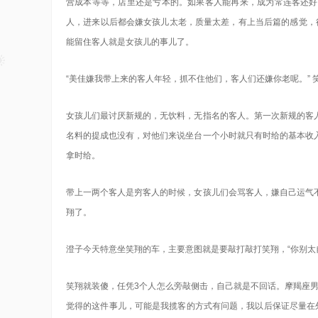
营成本等等，店里还是亏本的。如果客人能再来，成为常连客还好
人，进来以后都会嫌女孩儿太老，质量太差，有上当后篇的感觉，
能留住客人就是女孩儿的事儿了。
“美佳嫌我带上来的客人年轻，抓不住他们，客人们还嫌你老呢。” 
女孩儿们最讨厌新规的，无饮料，无指名的客人。第一次新规的客
名料的提成也没有，对他们来说坐台一个小时就只有时给的基本收
拿时给。
带上一两个客人是穷客人的时候，女孩儿们会骂客人，嫌自己运气
翔了。
澄子今天特意坐笑翔的车，主要意图就是要敲打敲打笑翔，“你别太
笑翔就装傻，任凭3个人怎么旁敲侧击，自己就是不回话。摩羯座
觉得的这件事儿，可能是我揽客的方式有问题，我以后保证尽量在