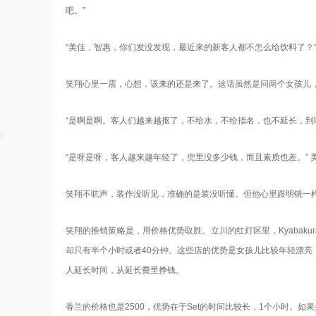
吧。”
“美佳，智惠，你们发没发现，最近来的新客人都不怎么给饮料了？
笑翔心里一震，心想，该来的还是来了。这话虽然是问两个女孩儿
“是啊是啊。客人们越来越抠了，不给水，不给指名，也不延长，到时
“是呀是呀，客人越来越年轻了，兜里没多少钱，而且素质也差。” 
笑翔不吭声，装作没听见，准确的是装没听懂。但他心里跟明镜一
笑翔的推销策略是，用价格优势取胜。立川的红灯区里，Kyabaku
却只有半个小时或者40分钟。这些店的优势是女孩儿比较年轻漂
人延长时间，从延长费里挣钱。
香兰的价格也是2500，优势在于Set的时间比较长，1个小时。如