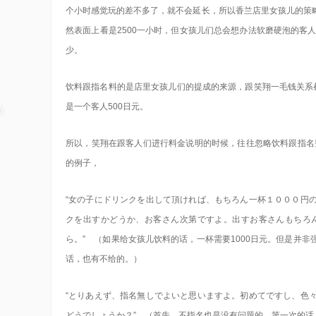
个小时感觉玩的差不多了，就不会延长，所以香兰店里女孩儿的策
然表面上看是2500一小时，但女孩儿们总会想办法软磨硬泡的客人的
少。
饮料跟指名料的是店里女孩儿们的提成的来源，跟笑翔一毛钱关系都
是一个客人500日元。
所以，笑翔在跟客人们进行料金说明的时候，往往忽略饮料跟指名
的例子，
“女の子にドリンクを出して頂ければ、もちろん一杯１０００円
クを出すかどうか、お客さん次第ですよ。出すお客さんもちろ
ら。” （如果给女孩儿饮料的话，一杯需要1000日元。但是并
话，也有不给的。）
“とりあえず、指名無しでよいと思いますよ。初めてですし、色
どうでしょうか？” （首先，不指名也是没有问题的。第一次的