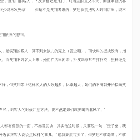
些，但抠门的客人，下次来也还是抠门，对店里的意义不大。而且年轻的客
很少能再次光临 —— 但这不是笑翔考虑的，笑翔负责把客人叫到店里，能不
笑翔愤愤的想到。
人，是笑翔的客人，算不到女孩儿的売上（营业额）。而饮料的提成没有，指
入。而笑翔不叫客人上来，她们在店里闲着，扯皮喝茶甚至打扑克，照样还是
不好，但笑翔带上这样客人的人数越多，比率越大，她们的不满就开始指向笑
自私，叫客人的时候注意方法。要不然老娘们就要喝西北风了。”
男人都有倔强的一面，不愿意妥协，其实他这时候，只要说一句，“澄子桑，我
外边多跟客人说说点饮料的事儿。” 也就蒙混过关了。但笑翔不够老道，不够