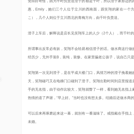
觉得好奇怪，因为平时负责送澄子的都是千叶，所以澄子家那边的
惠，Emily，她们三个人位于立川的西南面，跟笑翔的家在一
こ），几个人则位于立川西北的青梅方向，由千叶负责送。
澄子上车后，解释说是店长见笑翔车上的人少（2个人），而千叶的
所谓事出反常必有妖，笑翔不会轻易相信澄子的话。做水商这行做
经历少，无外乎装B，装纯，装惨。在家里骗老公孩子，说自己只是
笑翔第一次见到澄子，是在平成大楼门口，风情万种的澄子挽着她
天，笑翔碰巧又在电梯门口碰到了澄子。笑翔出勤时间到店里报道
手的无名指，由于动作比较大，笑翔就瞥了一样，看到她无名指上
热情的道了声谢，“早上好。”当时也没有想太多。结婚后还做水商
可以后来再琢磨起来这一幕，就别有一番滋味了。戒指戴在手指上
未婚。