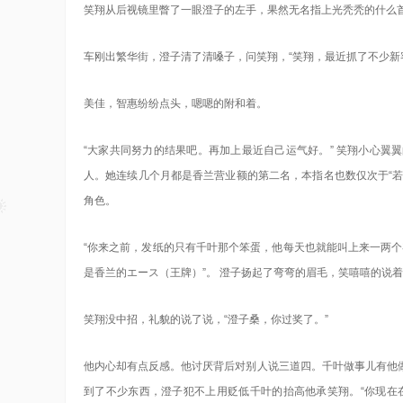
笑翔从后视镜里瞥了一眼澄子的左手，果然无名指上光秃秃的什么
车刚出繁华街，澄子清了清嗓子，问笑翔，“笑翔，最近抓了不少新
美佳，智惠纷纷点头，嗯嗯的附和着。
“大家共同努力的结果吧。再加上最近自己运气好。” 笑翔小心
人。她连续几个月都是香兰营业额的第二名，本指名也数仅次于“若子
角色。
“你来之前，发纸的只有千叶那个笨蛋，他每天也就能叫上来一两个
是香兰的エース（王牌）”。 澄子扬起了弯弯的眉毛，笑嘻嘻的说
笑翔没中招，礼貌的说了说，“澄子桑，你过奖了。”
他内心却有点反感。他讨厌背后对别人说三道四。千叶做事儿有他
到了不少东西，澄子犯不上用贬低千叶的抬高他承笑翔。“你现在