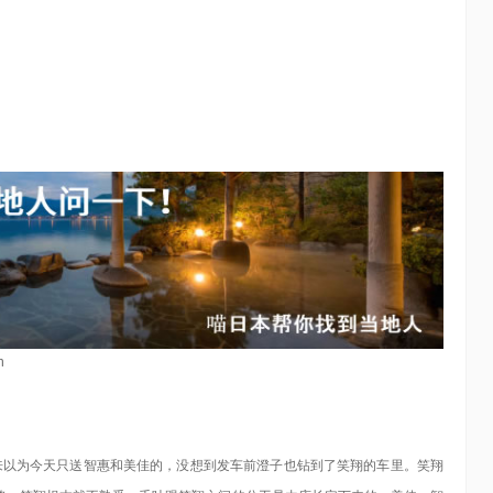
n
本来以为今天只送智惠和美佳的，没想到发车前澄子也钻到了笑翔的车里。笑翔