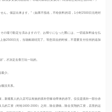
ません。保証出来ます。”（如果不指名，不给饮料的话，1小时2500日元绝对
、その場で勘定を済みますので、お帰りになった際には、一切追加料金を払
上放2500日元，当场账就结完了。等您回去的时候，不需要支付任何的追加
动”，才决定去香兰玩一玩的。
益最少。
金额没关系。
候，新规客人的入店可以有效的填补空稼动带来的赤字。仅仅是填补一部分赤
儿的工资（时给1600-2000）之间，除去酒钱，除去笑翔的工资，店里的运