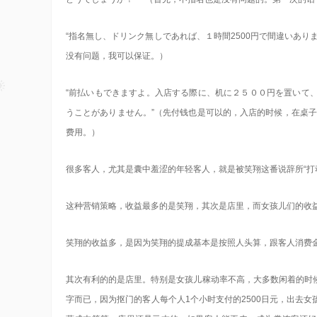
“指名無し、ドリンク無しであれば、１時間2500円で間違いあり
没有问题，我可以保证。）
“前払いもできますよ。入店する際に、机に２５００円を置いて
うことがありません。”（先付钱也是可以的，入店的时候，在桌子
费用。）
很多客人，尤其是囊中羞涩的年轻客人，就是被笑翔这番说辞所“打
这种营销策略，收益最多的是笑翔，其次是店里，而女孩儿们的收
笑翔的收益多，是因为笑翔的提成基本是按照人头算，跟客人消费
其次有利的的是店里。特别是女孩儿稼动率不高，大多数闲着的时
字而已，因为抠门的客人每个人1个小时支付的2500日元，出去女孩