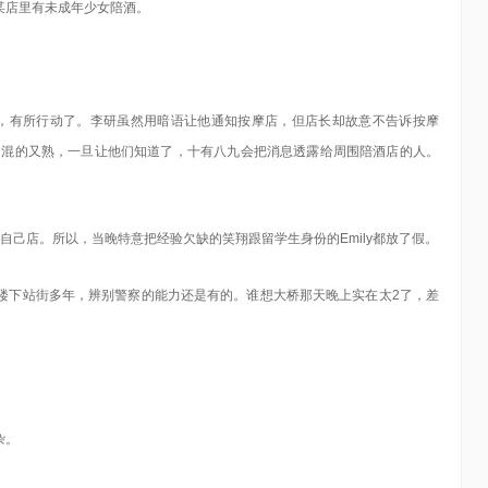
某店里有未成年少女陪酒。
息，有所行动了。李研虽然用暗语让他通知按摩店，但店长却故意不告诉按摩
的混的又熟，一旦让他们知道了，十有八九会把消息透露给周围陪酒店的人。
了自己店。所以，当晚特意把经验欠缺的笑翔跟留学生身份的Emily都放了假。
楼下站街多年，辨别警察的能力还是有的。谁想大桥那天晚上实在太2了，差
杂。