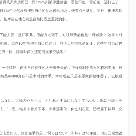
蹲几天班房而已，而Enjoy则被停业整顿，香兰不但一雪前耻，还打击了一
在行动中竟然没有按照自己的意思传达消息，他有点不满意。另外，把按摩店
多。按摩店在他心目里自然比香兰重要的多。
下能力强，是好事儿，但能力太强了，对领导势必也是一种威胁？ 如果木村
有把握。虽然10年前他为自己挡过刀，脖子上的把就是见证，这些年对自己也
疤痕一样，随着时间的流逝而逐渐变淡呢？
，一个情妇，两个自己信任的人争来争去的，正好有利于店里的权利平衡。只
妈桑ayumi真的不是木村的对手。木村现在只是不愿意跟她挣罢了。但以后
くはない。大橋のやろうは、とりあえず気にしなくてもいい。既に弁護士を
ょう。"（恩，结果来看并不坏，大桥那家伙，你也别在意。已经雇了律师，交
己店里的人，他更在乎的是，”悪くはない“（不坏）这句评价。他自己感觉很