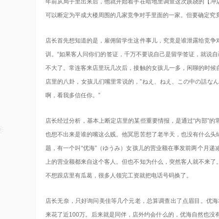
年前从局子里出来后，他就开始着手在暗地里调查这次蹊跷的【冲
可以断定为平成大楼周围的几家竞争对手里面的一家。但要确定究
店长首先想知道的是，雇佣留学生这件事儿，究竟是谁泄露给竞争
训。“如果客人问你们的签证，千万不要说自己是留学签证，就说自
不大了。常连客来店里玩几次后，接触的女孩儿一多，闲聊的时候
店里的八卦，女孩儿们嘴里常说的，”ねえ、ねえ、この中の話なん
啊，看我多信任你。”
店长经过分析，基本上断定店里的某些重要情报，是通过“内部”
也想不出来是谁的嘴这么贱。他冥思苦想了老半天，也没有什么头
题，有一个叫“优海”（ゆうみ）女孩儿的营业额在事发前两个月
上的营业额都来自这个客人。但也不知为什么，突然客人就不来了
不想跟店里有瓜葛，很多人领完工资就把电话号码换了。
店长无奈，只好询问美佳等几个元老，总算调查出了点眉目。优海
来花了近100万。后来就是同伴，店外约会什么的，优海自然也