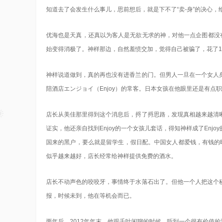
知道去了会发生什么事儿，思前想后，就是下不了“卖-身”的决心，
优海也是天真，还真以为客人是无欲无求的神，对他一点企图都没
始变得消极了。神样那边，自然羞愤交加，觉得自己被骗了，花了1
神样说道做到，真的再也没有进香兰的门。但男人一旦在一个女人
陪酒店エンジョイ（Enjoy）的常客。日本女孩在他眼里还是有点
店长从美佳那里得到这个消息后，捋了捋思路，发现真相越来越清
证实，他还亲自找到Enjoy的一个女孩儿套话，得知神样成了En
国来的黑户，要么就是留学生，假日配。中国女人都爱钱，有钱的时
似乎越来越好，店长经常给神样提供免费的酒水。
店长不动声色的咬咬牙，事情终于水落石出了。但他一个人把这个
报，时候未到，他在等机会而已。
两年后，2012年年末，他跟千叶闲聊的时候，听到一个很有价值的消息