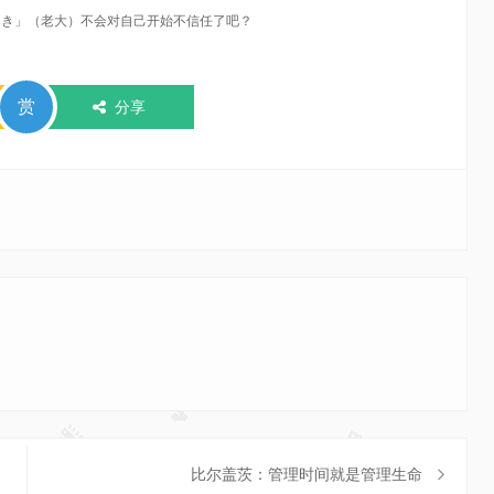
あにき」（老大）不会对自己开始不信任了吧？
赏
分享
比尔盖茨：管理时间就是管理生命