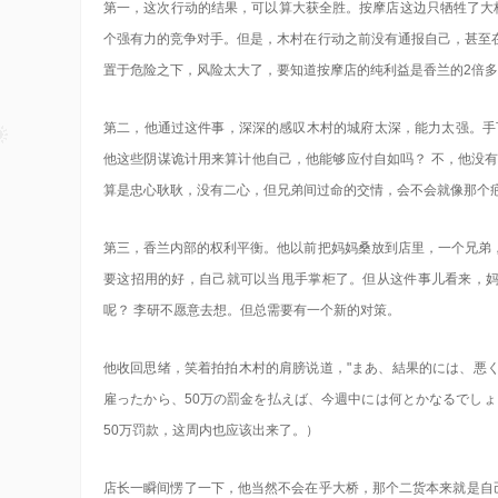
第一，这次行动的结果，可以算大获全胜。按摩店这边只牺牲了大桥
个强有力的竞争对手。但是，木村在行动之前没有通报自己，甚至
置于危险之下，风险太大了，要知道按摩店的纯利益是香兰的2倍
第二，他通过这件事，深深的感叹木村的城府太深，能力太强。手
他这些阴谋诡计用来算计他自己，他能够应付自如吗？ 不，他没
算是忠心耿耿，没有二心，但兄弟间过命的交情，会不会就像那个
第三，香兰内部的权利平衡。他以前把妈妈桑放到店里，一个兄弟
要这招用的好，自己就可以当甩手掌柜了。但从这件事儿看来，妈
呢？ 李研不愿意去想。但总需要有一个新的对策。
他收回思绪，笑着拍拍木村的肩膀说道，"まあ、結果的には、悪
雇ったから、50万の罰金を払えば、今週中には何とかなるでし
50万罚款，这周内也应该出来了。）
店长一瞬间愣了一下，他当然不会在乎大桥，那个二货本来就是自