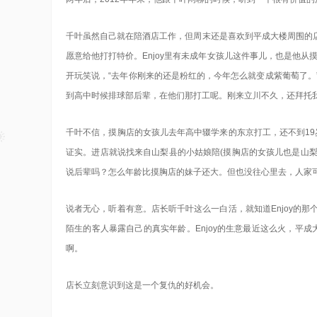
千叶虽然自己就在陪酒店工作，但周末还是喜欢到平成大楼周围的
愿意给他打打特价。Enjoy里有未成年女孩儿这件事儿，也是他从摸
开玩笑说，“去年你刚来的还是粉红的，今年怎么就变成紫葡萄了。”
到高中时候排球部后辈，在他们那打工呢。刚来立川不久，还拜托我
千叶不信，摸胸店的女孩儿去年高中辍学来的东京打工，还不到19
证实。进店就说找来自山梨县的小姑娘陪(摸胸店的女孩儿也是山
说后辈吗？怎么年龄比摸胸店的妹子还大。但也没往心里去，人家可
说者无心，听着有意。店长听千叶这么一白活，就知道Enjoy的
陌生的客人暴露自己的真实年龄。Enjoy的生意最近这么火，平
啊。
店长立刻意识到这是一个复仇的好机会。