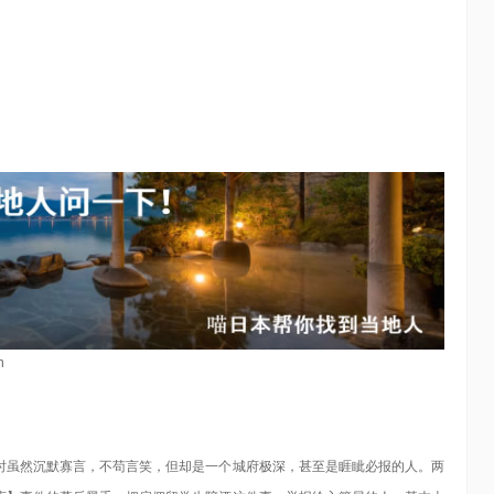
n
时虽然沉默寡言，不苟言笑，但却是一个城府极深，甚至是睚眦必报的人。两