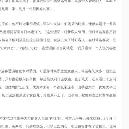
店】事件的幕后黑手。把雇佣留学生陪酒这件事，举报给入管局的人，基本上
竟是哪一家，则是一件很困难的事儿。
对手的。他平时做事很谨慎，留学生女孩儿们进店的时候，他都会进行一番培
己是跟随家里来日本定住的。” 这些谎话，对新客人管用，但对常连客作用就
自然会了解到店里的这些隐藏信息。女孩儿为了讨好客人，会对常连客说一些
ですけど“，”内緒してね“，这些话的潜台词就是，”我只跟你一个人说的秘密
的常连客透漏给竞争对手的。可是那时候香兰生意很火，常连客又太多，他怎么
绪，只好翻看以前的单据，希望能找到什么线索。查了几天，还真看出了点问
递减。他隐约回忆起来，优海本来有一个铁板常连客，出手很大方，优海大半以
。店长设法联系这个女孩儿，却联系不上了。出事后，被警察查过的留学生都
本来把这个出手大方的客人当成“神様”的。神样几乎每天都来找她，2个月下
没有拒绝。头两次，只是吃吃饭，但第三次约会，地点被安排在了宾馆里。优海