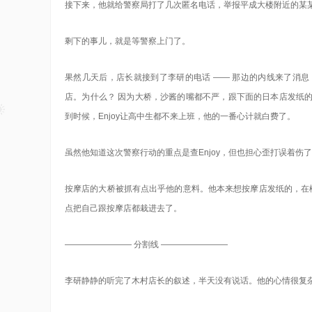
接下来，他就给警察局打了几次匿名电话，举报平成大楼附近的某
剩下的事儿，就是等警察上门了。
果然几天后，店长就接到了李研的电话 —— 那边的内线来了消
店。为什么？ 因为大桥，沙酱的嘴都不严，跟下面的日本店发纸
到时候，Enjoy让高中生都不来上班，他的一番心计就白费了。
虽然他知道这次警察行动的重点是查Enjoy，但也担心歪打误着伤
按摩店的大桥被抓有点出乎他的意料。他本来想按摩店发纸的，在
点把自己跟按摩店都栽进去了。
———————— 分割线 ————————
李研静静的听完了木村店长的叙述，半天没有说话。他的心情很复