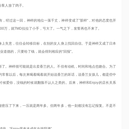
给客人放了鸽子。
有，经过这一回，神样的地位一落千丈，神样变成了”脏样“，对他的态度也开
00万，就TMD拉拉了小手，亏大了。一气之下，发誓再也不来了。
身上失意，往往会转移目标，在别的女人身上找回自信。于是神样又成了日本
职业道德的，只要给了钱，就会得到相应的“回报”。
晰了。神样很可能就是出卖香兰的人。不但有动机，时间和地点也吻合。为了
joy的常客以后，每次来喝着喝着就开始说香兰的坏话，说香兰女孩儿，都是些中
候爱你，没钱的时候就翻脸不认人之类的。后来，神样和Enjoy的店长关系
秘密压了下来，一压就是两年多。但两年多，他一刻都没有忘记报复。不是不
，“Enjoy里有未成年女孩陪酒”。