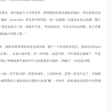
店里玩。因为他这个人与世无争，跟周围的邻居店相处的很好，所以那些店也
-胸店（sexy pub）里无意中听到的。他一边喝酒一边揉这女孩儿的胸，随口
 那边女孩儿一听，假装生气道，“喜欢粉红的，可以去Enjoy找啊，前几天看
给她介绍客人呢。”
岁，她的后辈按理来说还没成年呢。隔了一个礼拜的休息日，他亲自去Enjoy
梨出身）。女孩儿挺年轻，但一问年龄，说是19岁。千叶就有点迷糊了，不是
能上学晚或者中途休学什么的都是有可能的，管她17，18还是19呢。
那个小妹一定不是19岁，而是未成年。入店的时候，店里一定交代过了，不能跟
成大楼周围的人都知道他们家的小姑娘“嫩”，卡哇伊，原来都是在招高中生陪酒