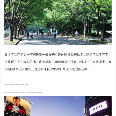
日本不动产记者
榊淳司氏说一般楼房在建的时候就开始卖，建好了就卖完了。
但是现在正在贩卖的地方还有很多。35做新楼房还有23做楼房正在售卖中。有
7成的楼房没有卖完。这是在他职业生涯30里没有见过的现象。
正是在这种情况下很多楼房业主开始打折出售，或者增加一些促销活动。
所以个人感觉东京房产将会迎来一波降价潮，至少是一波小高潮。2020年之前是不是还会持续降价还有待观察。