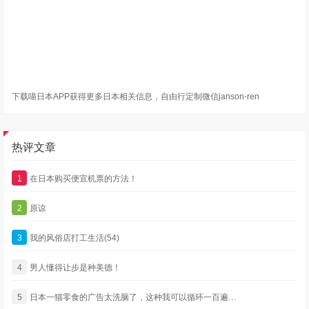
下载喵日本APP获得更多日本相关信息，自由行定制微信janson-ren
热评文章
1
在日本购买便宜机票的方法！
2
原谅
3
我的风俗店打工生活(54)
4
男人懂得让步是种美德！
5
日本一猫零食的广告太洗脑了，这种我可以循环一百遍…