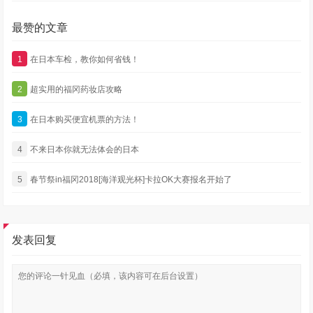
最赞的文章
1
在日本车检，教你如何省钱！
2
超实用的福冈药妆店攻略
3
在日本购买便宜机票的方法！
4
不来日本你就无法体会的日本
5
春节祭in福冈2018[海洋观光杯]卡拉OK大赛报名开始了
发表回复