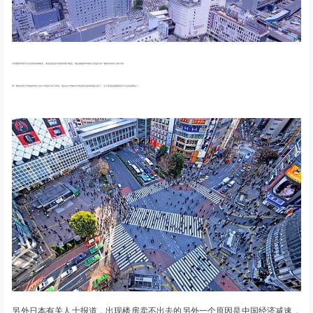
日本楼房市场不仅仅是投资者购买，更多的还是日本国内用户购买。现在的楼房市场价已经是日本一般世代年收入的15倍。
而一般来说房子价格是年收入的4-5倍是日本正常的。现在这个价格对日本国内百姓来讲是太高了。这个应该也是楼房卖不出去的原因之一。
另外日本有关人士报道，出现楼房卖不出去的另外一个原因是中国经济减速，