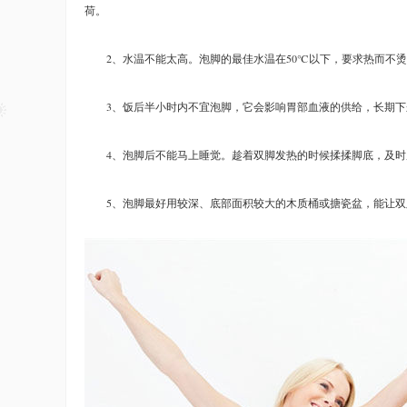
荷。
2、水温不能太高。泡脚的最佳水温在50℃以下，要求热而不烫
3、饭后半小时内不宜泡脚，它会影响胃部血液的供给，长期下
4、泡脚后不能马上睡觉。趁着双脚发热的时候揉揉脚底，及时
5、泡脚最好用较深、底部面积较大的木质桶或搪瓷盆，能让双