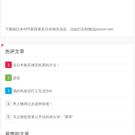
下载喵日本APP获得更多日本相关信息，自由行定制微信janson-ren
热评文章
1
在日本购买便宜机票的方法！
2
原谅
3
我的风俗店打工生活(54)
4
男人懂得让步是种美德！
5
马云致投资者公开信的潜台词：“要乖”
最赞的文章