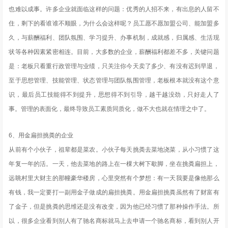
也难以成事。许多企业就面临这样的问题：优秀的人招不来，有出息的人留不
住，剩下的看谁谁不顺眼，为什么会这样呢？员工愿不愿加盟公司、能加盟多
久，与薪酬福利、团队氛围、学习提升、办事机制，成就感，归属感、生活现
状等各种因素紧密相连。目前，大多数的企业，薪酬福利都差不多，关键问题
是：老板只看重行政管理与业绩，只关注你今天卖了多少、有没有迟到早退，
至于思想管理、技能管理、状态管理与团队氛围管理，老板根本就没有这个意
识，最后员工技能得不到提升，思想得不到引导，越干越没劲，只好走人了
事。管理的表面化，最终导致员工素质同质化，做不大也就在情理之中了。
6、用金扁担挑粪的企业
从前有个小伙子，祖辈都是菜农。小伙子每天挑粪去菜地浇菜，从小习惯了这
年复一年的活。一天，他去菜地的路上在一棵大树下歇脚，坐在挑粪扁担上，
远眺村里大财主的那幢豪华楼房，心里突然有个梦想：有一天我要是像他那么
有钱，我一定要打一副用金子做成的扁担挑粪。用金扁担挑粪虽然有了财富有
了金子，但是挑粪的思维还是没有改变，因为他已经习惯了那种操作手法。所
以，很多企业看到别人有了驰名商标就马上去申请一个驰名商标，看到别人开