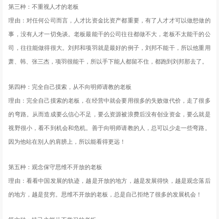
第三种：不重视人才的老板
理由：对任何公司而言，人才比资金比资产都重要，有了人才才可以做想做的
事，没有人才一切免谈。老板最能干的公司往往都做不大，老板不太能干的公
司，往往能做得很大。刘邦和项羽就是最好的例子，刘邦不能干，所以他重用
萧、韩、张三杰，项羽很能干，所以手下能人都留不住，都跑到刘邦那去了。
第四种：完全自己摸索，从不向明师请教的老板
理由：完全自己摸索的老板，在经营中就会要用很多的失败做代价，走了很多
的弯路。从而造成要么信心不足，要么资源被浪费后没有创业资金，要么就是
视野很小，看不到机会和危机。善于向明师请教的人，总可以少走一些弯路。
因为他站在别人的肩膀上，所以能看得更远！
第五种：观念保守思维不开放的老板
理由：看看中国发展的轨迹，越是开放的地方，越是发展得快，越是观念落后
的地方，越是贫穷。思维不开放的老板，总是自己拒绝了很多的发展机会！