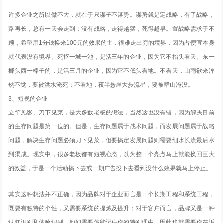
许多企业之所以做不大，就在于只谋子不谋势。谋势就是定战略，有了战略，
路再长，总有一天会走到；没有战略，走得越猛，死得越早。置战略需求于不
顾，希望用1分钱换来100元的效果的主，很难走出穷的境界，因为占便宜本身
就代表没有境界。死抠一城一池，是活三年的企业，因为它不抬头看天。东一
榔头西一棒子的，是活三月的企业，因为它不低头看地。不看天，山雨欲来浑
然不觉，要被洪水淹死；不看地，夜半悬崖大步流星，要被群山淹没。
3、短视的企业
立竿见影、刀下见菜，是大多数老板的想法，当然这也没有错，因为解决目前
的生存问题是第一位的。但是，生存问题属于战术问题，而发展问题属于战略
问题，解决生存问题必须刀下见菜，但要搞定发展问题则需要细水长流最后水
到渠成。现实中，很多老板都有短视心态，以为整一个亮点马上就能换回巨大
的效益，于是一个活动搞下去或一期广告投下去看到没什么效果就马上停止。
其实这种想法并不正确，因为品牌对于企业而言是一个长期工程和系统工程，
既要有独特的个性，又需要系统的提炼及提升；对于客户而言，品牌又是一种
认知识别和体验识别，他们需要你能记住你的特别理由，因此也就需要你在诉