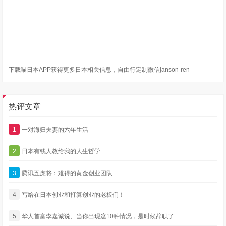
下载喵日本APP获得更多日本相关信息，自由行定制微信janson-ren
热评文章
1
一对海归夫妻的六年生活
2
日本有钱人教给我的人生哲学
3
腾讯五虎将：难得的黄金创业团队
4
写给在日本创业和打算创业的老板们！
5
华人首富李嘉诚说、当你出现这10种情况，是时候辞职了