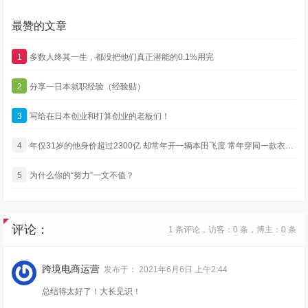
最赞的文章
1
多数人终其一生，都没把他们真正潜能的0.1%用完
2
分享一日本就职经验（经验贴）
3
写给在日本创业和打算创业的老板们！
4
年仅31岁的他身价超过2300亿 却常年开一辆本田飞度 常年穿同一款衣服 还没有绯闻
5
为什么你的“努力”一文不值？
评论：
1 条评论，访客：0 条，博主：0 条
跨境电商运营
发布于：
2021年6月6日 上午2:44
总结得太好了！大长见识！