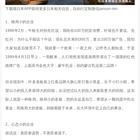
下载喵日本APP获得更多日本相关信息，自由行定制微信janson-ren
1、格局小的企业
1999年2月，牛根生对孙先红说：我给你100万的宣传费，对谁也不要说。先
红问：为什么不能说？牛说：现在总共筹到300万，拿出100万做广告，我怕
大家知道后接受不了。我就要一个效果：一夜之间，让呼市人都知道。于是
1999年4月1日早上，一觉醒来，人们突然发现道路两旁冒出了一溜溜的红色
路牌广告，上面高书金色大字：蒙牛乳业，创内蒙古乳业第二品牌！
但在现实中，许多老板肩上扛着品牌大旗心里打着小算盘，乐于小打小闹，希
望以小的投入来获得大的回报，从没想过以大的投入来换取更大的回报。这实
际上就是一种格局。格局小的老板，想的永远是自己，希望从一颗鸡蛋中吃出
黄金；而格局大的老板，则能着眼于未来，在大环境中定义自己的事业。
2、心态小的企业
俗话说：善弈者谋势，不善弈者谋子。