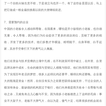
了一个自助火锅生意不错，于是就立马也开一个。有了这些金蛋蛋以后，马上
把它做成一根金扁担挑着以前的大便继续前进。
7、需要预约的企业
中国的小老板令人感动和尊敬，在我看来，哪怕是开小饭馆的小老板，也功德
无量，令人尊敬，因为他们为社会提供了更多的就业岗位，贡献了更多的税
收，开发了更多的技术。他们多数才华横溢、精明能干、出身草根、白手起
家，其赤手空拳打天下的勇气让人佩服。
他们在资金与技术贫瘠的土壤中扎根，在不利政策环境中破土，在外资、合资
品牌丛林中成长，生命的顽强与坚韧让人感慨与惊叹。他们热情而富有理想，
为了实现百年老店的梦想，很多人起得比鸡还要早，睡得比狗还要晚。企业最
大的瓶颈是资金！然而，在你没有实力之前要想获得金融支持，干过企业的人
都深有体会，最缺德的机构莫过于银行，他们向来都是雨天收伞！在尊敬与感
动之余，又难免有点儿心酸与不安。因为很多小老板都患上了这样的毛病：事
业不大架子大、老板不大脾气大，自以为是，傲气十足，结果很多的机会就在