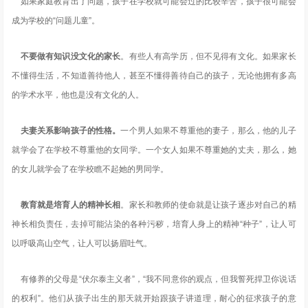
如果家庭教育出了问题，孩子在学校就可能会过的比较辛苦，孩子很可能会
成为学校的“问题儿童”。 ‍‍
不要做有知识没文化的家长
。有些人有高学历，但不见得有文化。如果家长
不懂得生活，不知道善待他人，甚至不懂得善待自己的孩子，无论他拥有多高
的学术水平，他也是没有文化的人。‍‍
夫妻关系影响孩子的性格。
一个男人如果不尊重他的妻子，那么，他的儿子
就学会了在学校不尊重他的女同学。一个女人如果不尊重她的丈夫，那么，她
的女儿就学会了在学校瞧不起她的男同学。
教育就是培育人的精神长相
。家长和教师的使命就是让孩子逐步对自己的精
神长相负责任，去掉可能沾染的各种污秽，培育人身上的精神“种子”，让人可
以呼吸高山空气，让人可以扬眉吐气。
有修养的父母是“伏尔泰主义者”，“我不同意你的观点，但我誓死捍卫你说话
的权利”。他们从孩子出生的那天就开始跟孩子讲道理，耐心的征求孩子的意