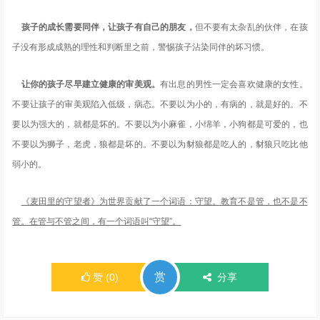
孩子的成长需要同伴，让孩子有自己的朋友，
但不要有太杂乱的伙伴，在孩
子没有形成成熟的理性和判断里之前，警惕孩子沾染同伴的坏习惯。
让你的孩子尽早建立健康的审美观。
有出息的男性一定会喜欢健康的女性。
不要让孩子的审美观陷入低级，病态。不要以为小的，有病的，就是好的。不
要以为强大的，就都是坏的。不要以为小麻雀，小绵羊，小狗都是可爱的，也
不要以为狮子，老虎，狼都是坏的。不要以为豺狼都是吃人的，豺狼只吃比他
弱小的。
《麦田里的守望者》为世界贡献了一个词语：守望。教育不是管，也不是不
管。在管与不管之间，有一个词语叫“守望”。
赏
赞
(
0
)
分享