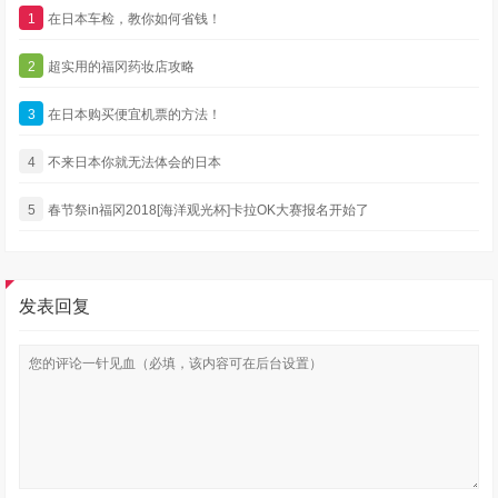
1
在日本车检，教你如何省钱！
2
超实用的福冈药妆店攻略
3
在日本购买便宜机票的方法！
4
不来日本你就无法体会的日本
5
春节祭in福冈2018[海洋观光杯]卡拉OK大赛报名开始了
发表回复