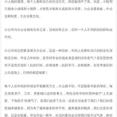
小人物的潇洒，每个人都有自己的生活方式，谁也勉强不了谁。但是，小聪明
只能有小成绩和小视野，大智慧才能有大成就和大境界。小企业看老板，中企
业看制度，大企业看文化。
小公司与大企业都有生存之道，没有好坏之分，但对一个人不同阶段的影响会
不同。
小公司肯定想要发展为大企业，这是一种目标，年轻人也要给自己的职业生涯
制定目标。毕业几年的你，是否经常会怯场或者是感到没有底气？居安思危绝
对不是危言耸听！此刻打盹，你将做梦；此刻学习，你将圆梦。在竞争激烈的
人生战场上，打盹的都是输家！
每个人在年轻的时候似乎都豪情万丈，什么都不怕，可是随着年龄的增长，每
天想着房子、工作、养家糊口这些俗事儿，再也没有年轻时那种敢于"上天探
星、下海捞月"的勇气了。是我们改变了生活，还是生活改变了我们？我们的思
想越来越复杂，因为有了越来越多的舍不得、越来越多的顾虑，我们总是在徘
徊、总是在犹豫。毕业开始一两年，生活的重担会压得我们喘不过气来，挫折