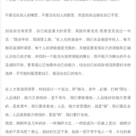
不要活在别人的嘴里，不要活在别人的眼里，而是把命运握在自己手里。
别说你没有背景，自己就是最大的背景。美国作家杰克·凯鲁亚克说过一句
话："我还年轻，我渴望上路。"在人生的旅途中，我们永远都是年轻人，每天
都应该满怀渴望。每个人的潜能都是无限的，关键是要发现自己的潜能和正确
认识自己的才能，并找到一个能充分发挥潜能的舞台，而不能只为舞台的不合
适感到不快。要客观公正地看待自己的能力，结合自己的实际情况和爱好冷静
选择，尽可能到最需要自己、最适合自己的地方。
在人力资源管理界，特别流行一个说法，即"骑马，牵牛，赶猪，打狗"理论：
人品很好，能力又很强的，是千里马，我们要骑着他；人品很好但能力普通
的，是老黄牛，我们要牵着他；人品、能力皆普通的，就是"猪"，我们要赶走
他；人品很差能力很强的，那是"狗"，我们要打击他。
我想，刚刚毕业几年的你，一样胸怀大志，一样想成为一匹被人赏识、驰骋沙
场的千里马吧？那么，就好好沉淀下来。低就一层不等于低人一等，今日的俯