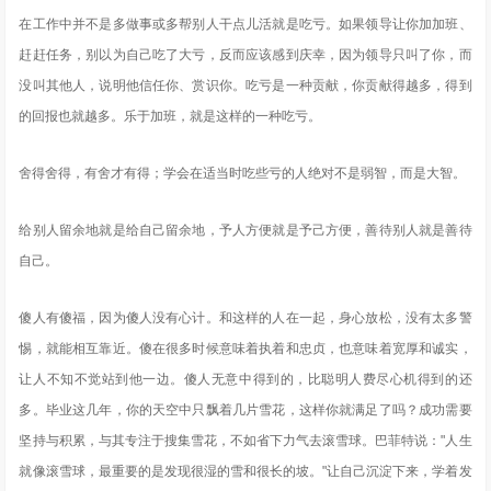
在工作中并不是多做事或多帮别人干点儿活就是吃亏。如果领导让你加加班、
赶赶任务，别以为自己吃了大亏，反而应该感到庆幸，因为领导只叫了你，而
没叫其他人，说明他信任你、赏识你。吃亏是一种贡献，你贡献得越多，得到
的回报也就越多。乐于加班，就是这样的一种吃亏。
舍得舍得，有舍才有得；学会在适当时吃些亏的人绝对不是弱智，而是大智。
给别人留余地就是给自己留余地，予人方便就是予己方便，善待别人就是善待
自己。
傻人有傻福，因为傻人没有心计。和这样的人在一起，身心放松，没有太多警
惕，就能相互靠近。傻在很多时候意味着执着和忠贞，也意味着宽厚和诚实，
让人不知不觉站到他一边。傻人无意中得到的，比聪明人费尽心机得到的还
多。毕业这几年，你的天空中只飘着几片雪花，这样你就满足了吗？成功需要
坚持与积累，与其专注于搜集雪花，不如省下力气去滚雪球。巴菲特说："人生
就像滚雪球，最重要的是发现很湿的雪和很长的坡。"让自己沉淀下来，学着发