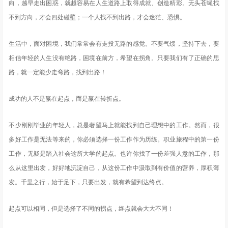
向，越早走出困惑，就越容易在人生道路上取得成就、创造精彩。无头苍蝇找
不到方向，才会四处碰壁；一个人找不到出路，才会迷茫、恐惧。
生活中，面对困境，我们常常会有走投无路的感觉。不要气馁，坚持下去，要
相信年轻的人生没有绝路，困境在前方，希望在拐角。只要我们有了正确的思
路，就一定能少走弯路，找到出路！
成功的人不是赢在起点，而是赢在转折点。
不少刚刚毕业的年轻人，总是奢望马上就能找到自己理想中的工作。然而，很
多好工作是无法等来的，你必须选择一份工作作为历练。职业旅程中的第一份
工作，无疑是踏入社会这所大学的起点。也许你找了一份差强人意的工作，那
么从这里出发，好好地沉淀自己，从这份工作中汲取到有价值的营养，厚积薄
发。千里之行，始于足下，只要出发，就有希望到达终点。
起点可以相同，但是选择了不同的拐点，终点就会大大不同！