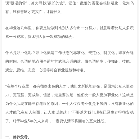
现"很湿的雪"，努力寻找"很长的坡"。记住：散落的雪花会很快融化，化为乌
有，只有雪球才更实在，才能长久。
在毕业这几年里，你要是能做到比别人多付出一分努力，就意味着比别人多积
累一分资本，就比别人多一次成功的机会。
什么是职业化呢？职业化就是工作状态的标准化、规范化、制度化，即在合适
的时间、合适的地点用合适的方式说合适的话、做合适的事，使知识、技能、
观念、思维、态度、心理等符合职业规范和标准。
"在每个行业里，都有很多出色的人才，他们之所以能存在，是因为比别人更努
力、更智慧、更成熟。但是，最重要的是，他们比一般人更加职业化！这就是
为什么我现在能当你老板的原因。一个人仅仅专业化是不够的，只有职业化的
人才能飞在别人前面，让人难以超越！"不要以为我们现在已经生存得很安稳
了。对于毕业5年的人来讲，一定要认清即将面临的五大挑战。
一、赡养父母。