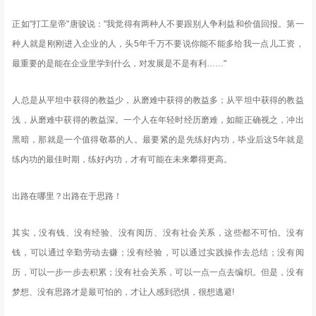
正如"打工皇帝"唐骏说："我觉得有两种人不要跟别人争利益和价值回报。第一
种人就是刚刚进入企业的人，头5年千万不要说你能不能多给我一点儿工资，
最重要的是能在企业里学到什么，对发展是不是有利……"
人总是从平坦中获得的教益少，从磨难中获得的教益多；从平坦中获得的教益
浅，从磨难中获得的教益深。一个人在年轻时经历磨难，如能正确视之，冲出
黑暗，那就是一个值得敬慕的人。最要紧的是先练好内功，毕业后这5年就是
练内功的最佳时期，练好内功，才有可能在未来攀得更高。
出路在哪里？出路在于思路！
其实，没有钱、没有经验、没有阅历、没有社会关系，这些都不可怕。没有
钱，可以通过辛勤劳动去赚；没有经验，可以通过实践操作去总结；没有阅
历，可以一步一步去积累；没有社会关系，可以一点一点去编织。但是，没有
梦想、没有思路才是最可怕的，才让人感到恐惧，很想逃避!