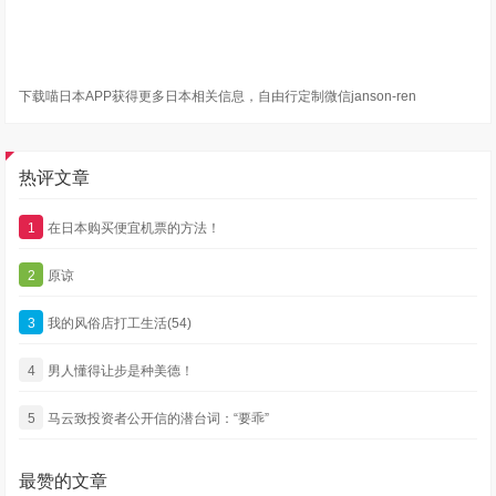
下载喵日本APP获得更多日本相关信息，自由行定制微信janson-ren
热评文章
1
在日本购买便宜机票的方法！
2
原谅
3
我的风俗店打工生活(54)
4
男人懂得让步是种美德！
5
马云致投资者公开信的潜台词：“要乖”
最赞的文章