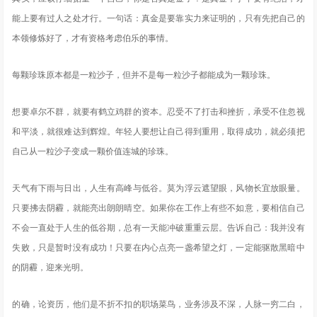
能上要有过人之处才行。一句话：真金是要靠实力来证明的，只有先把自己的
本领修炼好了，才有资格考虑伯乐的事情。
每颗珍珠原本都是一粒沙子，但并不是每一粒沙子都能成为一颗珍珠。
想要卓尔不群，就要有鹤立鸡群的资本。忍受不了打击和挫折，承受不住忽视
和平淡，就很难达到辉煌。年轻人要想让自己得到重用，取得成功，就必须把
自己从一粒沙子变成一颗价值连城的珍珠。
天气有下雨与日出，人生有高峰与低谷。莫为浮云遮望眼，风物长宜放眼量。
只要拂去阴霾，就能亮出朗朗晴空。如果你在工作上有些不如意，要相信自己
不会一直处于人生的低谷期，总有一天能冲破重重云层。告诉自己：我并没有
失败，只是暂时没有成功！只要在内心点亮一盏希望之灯，一定能驱散黑暗中
的阴霾，迎来光明。
的确，论资历，他们是不折不扣的职场菜鸟，业务涉及不深，人脉一穷二白，