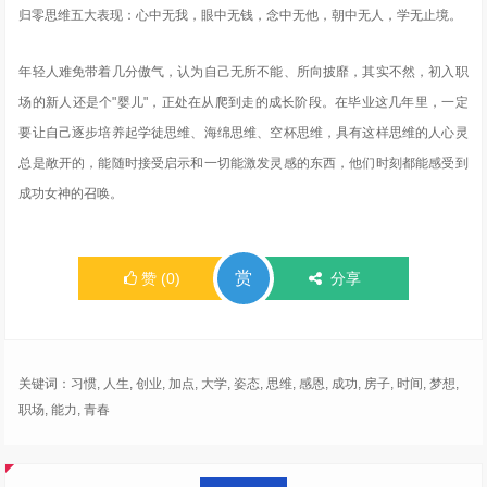
归零思维五大表现：心中无我，眼中无钱，念中无他，朝中无人，学无止境。
年轻人难免带着几分傲气，认为自己无所不能、所向披靡，其实不然，初入职
场的新人还是个"婴儿"，正处在从爬到走的成长阶段。在毕业这几年里，一定
要让自己逐步培养起学徒思维、海绵思维、空杯思维，具有这样思维的人心灵
总是敞开的，能随时接受启示和一切能激发灵感的东西，他们时刻都能感受到
成功女神的召唤。
赏
赞
(
0
)
分享
关键词：
习惯
,
人生
,
创业
,
加点
,
大学
,
姿态
,
思维
,
感恩
,
成功
,
房子
,
时间
,
梦想
,
职场
,
能力
,
青春