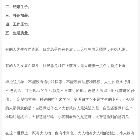
二、结婚生子。
三、升职加薪。
四、工作压力。
五、生活质量。
有的人为生存而雀跃，目光总是停在身后，三天打鱼两天晒网，有始无终。
有的人为发展而奋斗，目光总是盯在正前方，每天进步一点点，坚持不懈。
毕业这几年，不能没有追求和探索，不能没有理想和目标。人生如逆水行舟，
不进则退。甘于现状的生活就是不再前行的船，再也无法追上时代前进的步
伐。一定要抓紧每一秒钟的时间来学习，要明白学习不是学生的专利。小聪明
的人最得意的是：自己做过什么？大智慧的人最渴望的是：自己还要做什么？
小聪明是战术，大智慧是战略；小聪明看到的是芝麻，大智慧看到的是西瓜。
在这个世界上，既有大人物，也有小角色，大人物有大人物的活法，小人物有