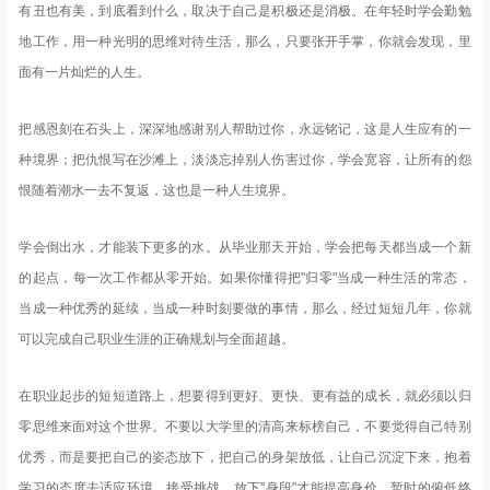
有丑也有美，到底看到什么，取决于自己是积极还是消极。在年轻时学会勤勉
地工作，用一种光明的思维对待生活，那么，只要张开手掌，你就会发现，里
面有一片灿烂的人生。
把感恩刻在石头上，深深地感谢别人帮助过你，永远铭记，这是人生应有的一
种境界；把仇恨写在沙滩上，淡淡忘掉别人伤害过你，学会宽容，让所有的怨
恨随着潮水一去不复返，这也是一种人生境界。
学会倒出水，才能装下更多的水。从毕业那天开始，学会把每天都当成一个新
的起点，每一次工作都从零开始。如果你懂得把"归零"当成一种生活的常态，
当成一种优秀的延续，当成一种时刻要做的事情，那么，经过短短几年，你就
可以完成自己职业生涯的正确规划与全面超越。
在职业起步的短短道路上，想要得到更好、更快、更有益的成长，就必须以归
零思维来面对这个世界。不要以大学里的清高来标榜自己，不要觉得自己特别
优秀，而是要把自己的姿态放下，把自己的身架放低，让自己沉淀下来，抱着
学习的态度去适应环境、接受挑战。放下"身段"才能提高身价，暂时的俯低终