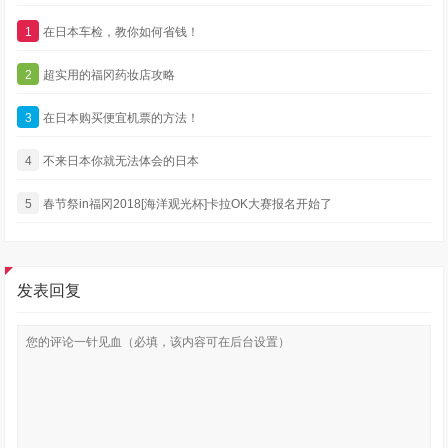
1
在日本车检，教你如何省钱！
2
超实用的福冈药妆店攻略
3
在日本购买便宜机票的方法！
4
不来日本你就无法体会的日本
5
春节祭in福冈2018[海洋观光杯]卡拉OK大赛报名开始了
发表回复