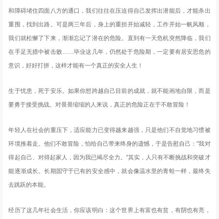
和障碍堵住四面八方的通口，我们往往在压迫得自己发挥出潜能后，才能杀出
重围，找到出路。可是两三年后，身上的重担开始减轻，工作开始一帆风顺，
我们就松懈了下来，渐渐忘记了潜在的危险。直到有一天危机突然降临，我们
在手足无措中被击败……毕业这几年，仍然处于危险期，一定要有居安思危的
意识，好好打拼，这样才能有一个真正的安全人生！
生于忧患，死于安乐。如果你想跨越自己目前的成就，就不能画地自限，而是
要勇于接受挑战。对畏畏缩缩的人来说，真正的危险正在于不敢冒险！
年轻人在社会的重压下，适应能力已变得越来越强，只是他们不自觉地习惯被
环境推着走。他们不敢冒险，怕给自己带来终身的遗憾，于是告慰自己："我对
得起自己、对得起家人，因为我已竭尽全力。"其实，人只有不断挑战和突破才
能逐渐成长。长期固守于已有的安全感中，就会像温水里的青蛙一样，最终失
去跳跃的本能。
经历了这几年社会生活，你应该明白：这个世界上有富也有贫，有阴也有亮，