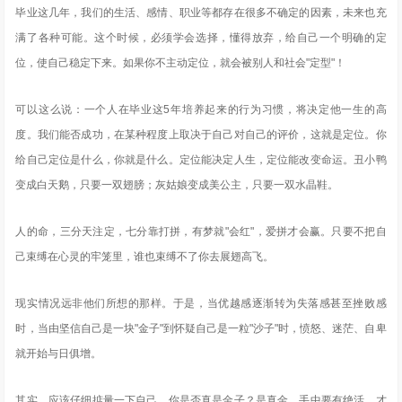
毕业这几年，我们的生活、感情、职业等都存在很多不确定的因素，未来也充
满了各种可能。这个时候，必须学会选择，懂得放弃，给自己一个明确的定
位，使自己稳定下来。如果你不主动定位，就会被别人和社会"定型"！
可以这么说：一个人在毕业这5年培养起来的行为习惯，将决定他一生的高
度。我们能否成功，在某种程度上取决于自己对自己的评价，这就是定位。你
给自己定位是什么，你就是什么。定位能决定人生，定位能改变命运。丑小鸭
变成白天鹅，只要一双翅膀；灰姑娘变成美公主，只要一双水晶鞋。
人的命，三分天注定，七分靠打拼，有梦就"会红"，爱拼才会赢。只要不把自
己束缚在心灵的牢笼里，谁也束缚不了你去展翅高飞。
现实情况远非他们所想的那样。于是，当优越感逐渐转为失落感甚至挫败感
时，当由坚信自己是一块"金子"到怀疑自己是一粒"沙子"时，愤怒、迷茫、自卑
就开始与日俱增。
其实，应该仔细掂量一下自己，你是否真是金子？是真金，手中要有绝活，才