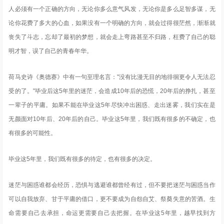
人必须有一个正确的方向，无论你多么意气风发，无论你是多么足智多谋，无
论你花费了多大的心血，如果没有一个明确的方向，就会过得很茫然，渐渐就
丧失了斗志，忘却了最初的梦想，就会走上弯路甚至不归路，枉费了自己的聪
明才智，误了自己的青春年华。
荷马史诗《奥德赛》中有一句至理名言："没有比漫无目的地徘徊更令人无法忍
受的了。"毕业后这5年里的迷茫，会造成10年后的恐慌，20年后的挣扎，甚至
一辈子的平庸。如果不能在毕业这5年尽快冲出困惑、走出迷雾，我们实在是
无颜面对10年后、20年后的自己。毕业这5年里，我们既有很多的不确定，也
有很多的可能性。
毕业这5年里，我们既有很多的待定，也有很多的决定。
迷茫与困惑谁都会经历，恐惧与逃避谁都曾经有过，但不要把迷茫与困惑当作
可以自我放弃、甘于平庸的借口，更不要成为自怨自艾、祭奠失意的苦酒。生
命需要自己去承担，命运更需要自己去把握。在毕业这5年里，越早找到方