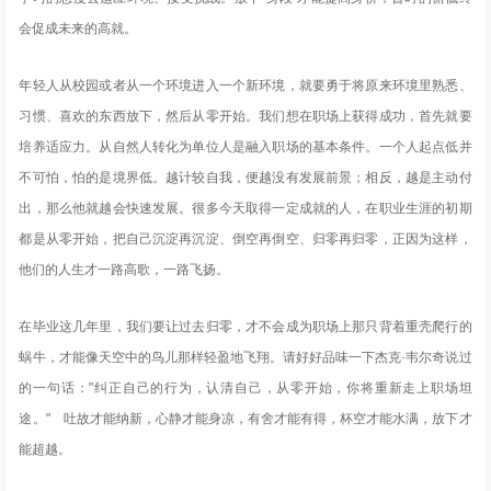
会促成未来的高就。
年轻人从校园或者从一个环境进入一个新环境，就要勇于将原来环境里熟悉、
习惯、喜欢的东西放下，然后从零开始。我们想在职场上获得成功，首先就要
培养适应力。从自然人转化为单位人是融入职场的基本条件。一个人起点低并
不可怕，怕的是境界低。越计较自我，便越没有发展前景；相反，越是主动付
出，那么他就越会快速发展。很多今天取得一定成就的人，在职业生涯的初期
都是从零开始，把自己沉淀再沉淀、倒空再倒空、归零再归零，正因为这样，
他们的人生才一路高歌，一路飞扬。
在毕业这几年里，我们要让过去归零，才不会成为职场上那只背着重壳爬行的
蜗牛，才能像天空中的鸟儿那样轻盈地飞翔。请好好品味一下杰克·韦尔奇说过
的一句话："纠正自己的行为，认清自己，从零开始，你将重新走上职场坦
途。" 吐故才能纳新，心静才能身凉，有舍才能有得，杯空才能水满，放下才
能超越。