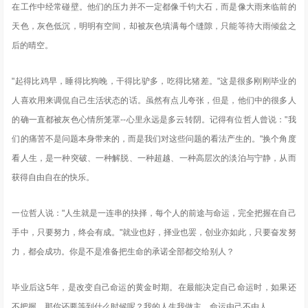
在工作中经常碰壁。他们的压力并不一定都像千钧大石，而是像大雨来临前的
天色，灰色低沉，明明有空间，却被灰色填满每个缝隙，只能等待大雨倾盆之
后的晴空。
"起得比鸡早，睡得比狗晚，干得比驴多，吃得比猪差。"这是很多刚刚毕业的
人喜欢用来调侃自己生活状态的话。虽然有点儿夸张，但是，他们中的很多人
的确一直都被灰色心情所笼罩--心里永远是多云转阴。记得有位哲人曾说："我
们的痛苦不是问题本身带来的，而是我们对这些问题的看法产生的。"换个角度
看人生，是一种突破、一种解脱、一种超越、一种高层次的淡泊与宁静，从而
获得自由自在的快乐。
一位哲人说："人生就是一连串的抉择，每个人的前途与命运，完全把握在自己
手中，只要努力，终会有成。"就业也好，择业也罢，创业亦如此，只要奋发努
力，都会成功。你是不是准备把生命的承诺全部都交给别人？
毕业后这5年，是改变自己命运的黄金时期。在最能决定自己命运时，如果还
不把握，那你还要等到什么时候呢？我的人生我做主，命运由己不由人。