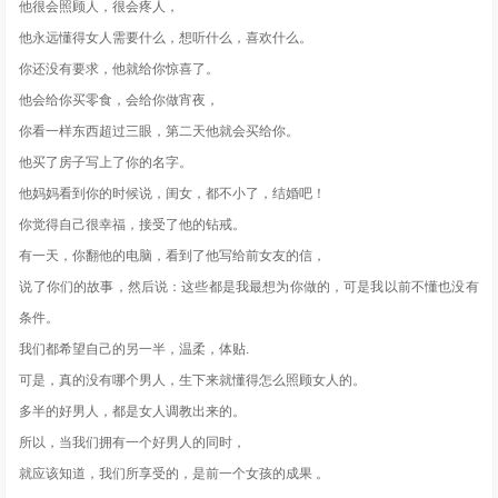
他很会照顾人，很会疼人，
他永远懂得女人需要什么，想听什么，喜欢什么。
你还没有要求，他就给你惊喜了。
他会给你买零食，会给你做宵夜，
你看一样东西超过三眼，第二天他就会买给你。
他买了房子写上了你的名字。
他妈妈看到你的时候说，闺女，都不小了，结婚吧！
你觉得自己很幸福，接受了他的钻戒。
有一天，你翻他的电脑，看到了他写给前女友的信，
说了你们的故事，然后说：这些都是我最想为你做的，可是我以前不懂也没有
条件。
我们都希望自己的另一半，温柔，体贴.
可是，真的没有哪个男人，生下来就懂得怎么照顾女人的。
多半的好男人，都是女人调教出来的。
所以，当我们拥有一个好男人的同时，
就应该知道，我们所享受的，是前一个女孩的成果 。