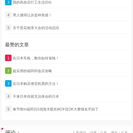
3
我的风俗店打工生活(54)
4
男人懂得让步是种美德！
5
关于赏花相亲大会的活动总结
最赞的文章
1
在日本车检，教你如何省钱！
2
超实用的福冈药妆店攻略
3
在日本购买便宜机票的方法！
4
不来日本你就无法体会的日本
5
春节祭in福冈2018[海洋观光杯]卡拉OK大赛报名开始了
评论：
1 条评论，访客：0 条，博主：0 条