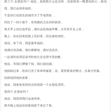
第三个,女朋友吗？ 他说，虽然我什么也没有，但是我有一颗爱你的心，相信
我，我们会很幸福的。
于是你们在陌生的城市为了节省房租 ，
同住了一间小屋子，有简陋的卫生间和厨房。
每天早上你比他早起，偶尔会给他做早餐，分开坐车去上班，
晚上，你在回来的路上买好菜，回去做给他吃。
他说，有了你，我是最幸福的。
他偶尔洗洗碗，偶尔擦擦地，偶尔洗洗衣。
一起省吃俭用还读书时候欠在信用卡里的帐。
他说，等我们攒够了钱，我们就结婚。
他妈妈过来，给你们洗了床单和被套，说，屋里要保持整洁，住着才舒服。
你跟他回他的老家，
他说，我爸爸觉得你没有我第一个女朋友漂亮。
第四个,女朋友吗？
他说，我觉得我们会谈得来。
那天晚上他送你回家就留下来过了夜。