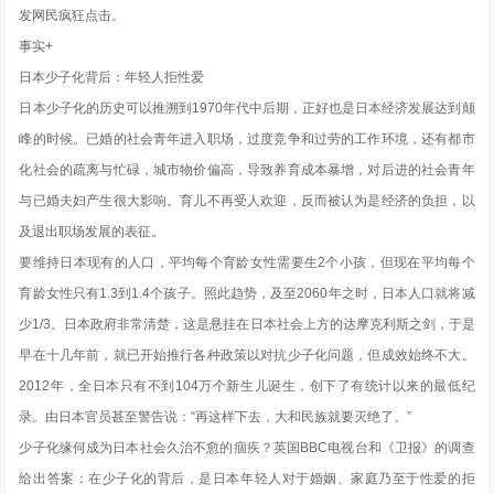
发网民疯狂点击。
事实+
日本少子化背后：年轻人拒性爱
日本少子化的历史可以推溯到1970年代中后期，正好也是日本经济发展达到颠
峰的时候。已婚的社会青年进入职场，过度竞争和过劳的工作环境，还有都市
化社会的疏离与忙碌，城市物价偏高，导致养育成本暴增，对后进的社会青年
与已婚夫妇产生很大影响。育儿不再受人欢迎，反而被认为是经济的负担，以
及退出职场发展的表征。
要维持日本现有的人口，平均每个育龄女性需要生2个小孩，但现在平均每个
育龄女性只有1.3到1.4个孩子。照此趋势，及至2060年之时，日本人口就将减
少1/3。日本政府非常清楚，这是悬挂在日本社会上方的达摩克利斯之剑，于是
早在十几年前，就已开始推行各种政策以对抗少子化问题，但成效始终不大。
2012年，全日本只有不到104万个新生儿诞生，创下了有统计以来的最低纪
录。由日本官员甚至警告说：“再这样下去，大和民族就要灭绝了。”
少子化缘何成为日本社会久治不愈的痼疾？英国BBC电视台和《卫报》的调查
给出答案：在少子化的背后，是日本年轻人对于婚姻、家庭乃至于性爱的拒