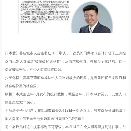
日本爱知县新城市议会秘书处18日承认，市议员长田共永（音译）曾于上月提
议向已婚人群派送“被刺破的避孕套”，从而增加生育、抑制少子化趋势。这一
提案被曝光后，不少人惊得目瞪口呆。
少子化指生育率下降而造成幼年人口逐渐减少的现象，是当前困扰日本政府和
社会各阶层的社会病。
根据日本政府去年5月发布的统计数据，截至当年，日本14岁及以下儿童人口
数量连续32年减少。
为解决少子化问题，在新城市议会6月18日一次会议上，独立议员长田抛出了
惊人提案：何不向当地夫妇派送“被刺破的”避孕套？
另一名议员对这一提案感到不可思议，本月14日在个人博客里提到这件事，引