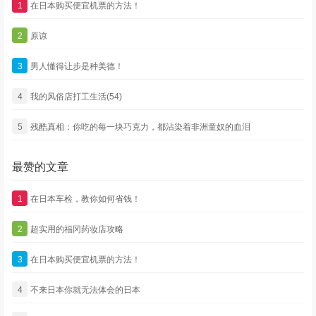
1
在日本购买便宜机票的方法！
2
原谅
3
男人懂得让步是种美德！
4
我的风俗店打工生活(54)
5
残酷真相：你吃的每一块巧克力，都沾染着非洲童奴的血泪
最赞的文章
1
在日本车检，教你如何省钱！
2
超实用的福冈药妆店攻略
3
在日本购买便宜机票的方法！
4
不来日本你就无法体会的日本