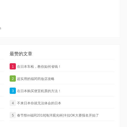
n
最赞的文章
1
在日本车检，教你如何省钱！
2
超实用的福冈药妆店攻略
3
在日本购买便宜机票的方法！
4
不来日本你就无法体会的日本
5
春节祭in福冈2018[海洋观光杯]卡拉OK大赛报名开始了