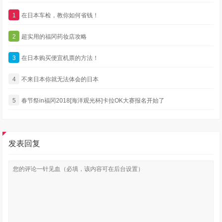
1
在日本车检，教你如何省钱！
2
超实用的福冈药妆店攻略
3
在日本购买便宜机票的方法！
4
不来日本你就无法体会的日本
5
春节祭in福冈2018[海洋观光杯]卡拉OK大赛报名开始了
发表回复