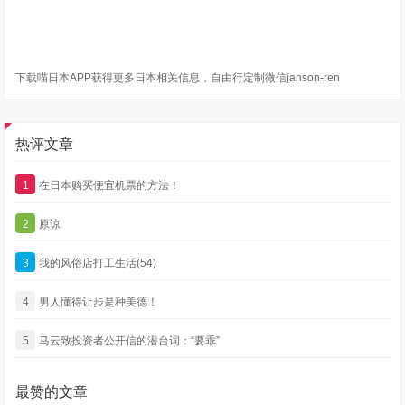
下载喵日本APP获得更多日本相关信息，自由行定制微信janson-ren
热评文章
1
在日本购买便宜机票的方法！
2
原谅
3
我的风俗店打工生活(54)
4
男人懂得让步是种美德！
5
马云致投资者公开信的潜台词：“要乖”
最赞的文章