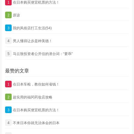
1
在日本购买便宜机票的方法！
2
原谅
3
我的风俗店打工生活(54)
4
男人懂得让步是种美德！
5
马云致投资者公开信的潜台词：“要乖”
最赞的文章
1
在日本车检，教你如何省钱！
2
超实用的福冈药妆店攻略
3
在日本购买便宜机票的方法！
4
不来日本你就无法体会的日本