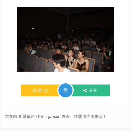
赏
赞
(
0
)
分享
本文由 相聚福冈 作者：
janson
发表，转载请注明来源！