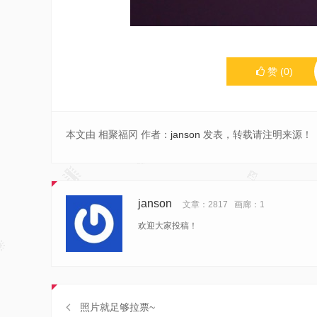
赞
(
0
)
本文由 相聚福冈 作者：
janson
发表，转载请注明来源！
janson
文章：2817
画廊：1
欢迎大家投稿！
照片就足够拉票~