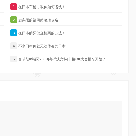
1
在日本车检，教你如何省钱！
2
超实用的福冈药妆店攻略
3
在日本购买便宜机票的方法！
4
不来日本你就无法体会的日本
5
春节祭in福冈2018[海洋观光杯]卡拉OK大赛报名开始了