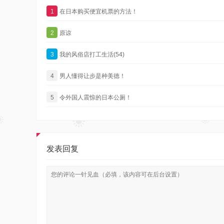
1
在日本购买便宜机票的方法！
2
原谅
3
我的风俗店打工生活(54)
4
男人懂得让步是种美德！
5
令外国人震惊的日本公厕！
发表回复