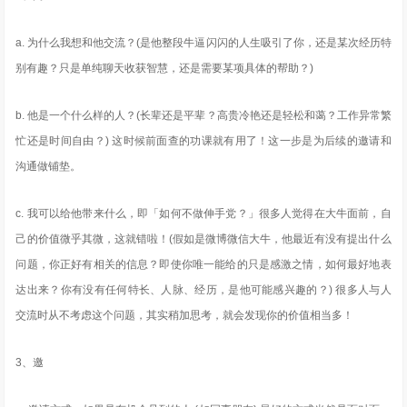
a. 为什么我想和他交流？(是他整段牛逼闪闪的人生吸引了你，还是某次经历特
别有趣？只是单纯聊天收获智慧，还是需要某项具体的帮助？)
b. 他是一个什么样的人？(长辈还是平辈？高贵冷艳还是轻松和蔼？工作异常繁
忙还是时间自由？) 这时候前面查的功课就有用了！这一步是为后续的邀请和
沟通做铺垫。
c. 我可以给他带来什么，即「如何不做伸手党？」很多人觉得在大牛面前，自
己的价值微乎其微，这就错啦！(假如是微博微信大牛，他最近有没有提出什么
问题，你正好有相关的信息？即使你唯一能给的只是感激之情，如何最好地表
达出来？你有没有任何特长、人脉、经历，是他可能感兴趣的？) 很多人与人
交流时从不考虑这个问题，其实稍加思考，就会发现你的价值相当多！
3、邀