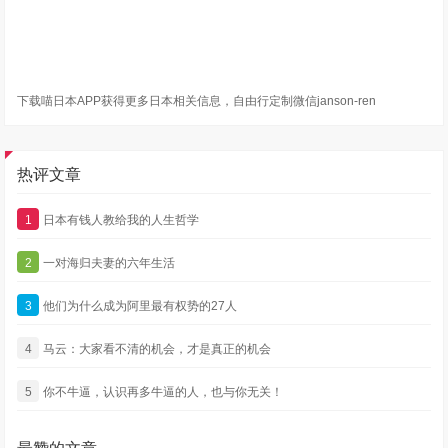
下载喵日本APP获得更多日本相关信息，自由行定制微信janson-ren
热评文章
1
日本有钱人教给我的人生哲学
2
一对海归夫妻的六年生活
3
他们为什么成为阿里最有权势的27人
4
马云：大家看不清的机会，才是真正的机会
5
你不牛逼，认识再多牛逼的人，也与你无关！