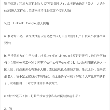
适用情况：和对方算不上熟人 (甚至是陌生人)，或者还未确定「贵人」人选时
(如想进入某行业，但还未摸清行业情况和领军人物)
利器：LinkedIn, Google, 熟人网络
a. 和对方不熟，就先找找有没有熟悉的人可以介绍你们 (平日积累小伙伴的重
要性)
b. 不清楚对方的生平八卦，赶紧上他们的LinkedIn主页好好研究，他们学历如
何？在哪些公司工作过？同事和伙伴如何评价他们？LinkedIn刚刚正式进入中
国大陆，想必未来会有更多人用，查找信息也会更加方便。除此之外，如果真
是名人，说不定还能找到专访啥的。总之是要尽可能了解这个人有血有肉的样
子，试着推测一下对方的性格和做事方式。
c. 对行业还不了解，赶紧用搜索引擎和各种网站搜起来呀！
2、问