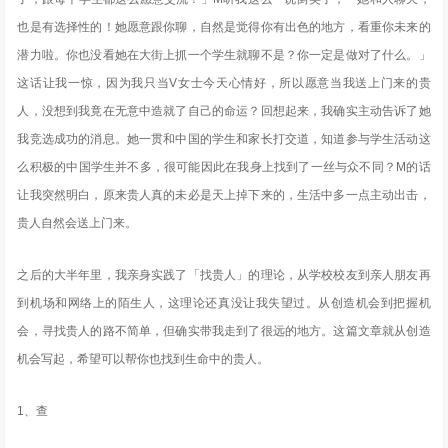
也是有选择性的！她愿意跟你聊，自然是觉得你有出色的地方，看重你未来的
潜力啦。你也没看她在大街上抓一个学生就聊不是？你一定是做对了什么。」
这话让我一惊，因为我只当V女士今天心情好，所以愿意当我送上门来的贵
人，没想到我竟在无意中造就了自己的命运？回想起来，我确实主动告诉了她
我竞选成功的消息。她一贯和中国的学生和家长打交道，知道参与学生活动这
么积极的中国学生并不多，很可能因此在我身上找到了一丝与众不同？M的话
让我突然明白，原来贵人真的未必是天上掉下来的，生活中多一点主动出击，
贵人自然会送上门来。
之后的大半年里，我亲身实践了「找贵人」的理论，从学校校友到亲人朋友再
到机场和网络上的陌生人，这理论还真没让我失望过。从创造机会到把握机
会，寻找贵人的路不简单，但确实带我走到了很远的地方。这篇文章就从创造
机会写起，希望可以帮你也找到生命中的贵人。
1、查