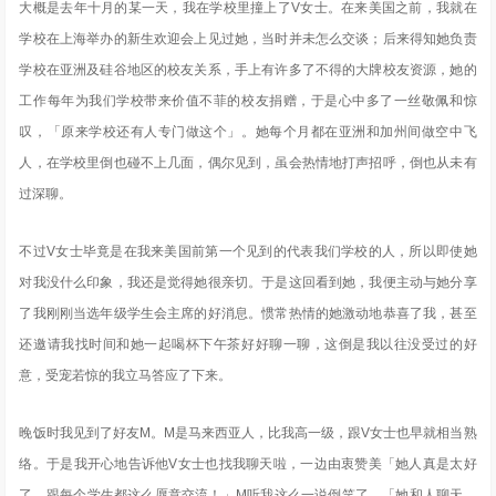
大概是去年十月的某一天，我在学校里撞上了V女士。在来美国之前，我就在
学校在上海举办的新生欢迎会上见过她，当时并未怎么交谈；后来得知她负责
学校在亚洲及硅谷地区的校友关系，手上有许多了不得的大牌校友资源，她的
工作每年为我们学校带来价值不菲的校友捐赠，于是心中多了一丝敬佩和惊
叹，「原来学校还有人专门做这个」。她每个月都在亚洲和加州间做空中飞
人，在学校里倒也碰不上几面，偶尔见到，虽会热情地打声招呼，倒也从未有
过深聊。
不过V女士毕竟是在我来美国前第一个见到的代表我们学校的人，所以即使她
对我没什么印象，我还是觉得她很亲切。于是这回看到她，我便主动与她分享
了我刚刚当选年级学生会主席的好消息。惯常热情的她激动地恭喜了我，甚至
还邀请我找时间和她一起喝杯下午茶好好聊一聊，这倒是我以往没受过的好
意，受宠若惊的我立马答应了下来。
晚饭时我见到了好友M。M是马来西亚人，比我高一级，跟V女士也早就相当熟
络。于是我开心地告诉他V女士也找我聊天啦，一边由衷赞美「她人真是太好
了，跟每个学生都这么愿意交流！」M听我这么一说倒笑了，「她和人聊天，