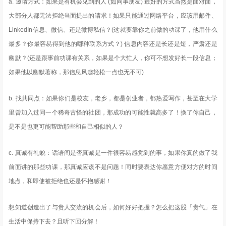
a. 邀请方式：如果是有机会见到的人 (如同事朋友) 最好的方式当然是面对面，
大部分人都无法拒绝当面提出的请求！如果只能通过网络平台，应该用邮件、
LinkedIn信息、微信、还是微博私信？(这就要靠你之前做的功课了，他用什么
最多？你最容易得到他的哪种联系方式？) 信息内容还是长还是短，严肃还是
幽默？(还是跟事前功课有关系，如果是个大忙人，你可不想发好长一段信息；
如果他以幽默著称，那信息风趣轻松一点也无不可)
b. 找共同点：如果你们是校友，老乡，都是创业者，都热爱写作，甚至在大学
里曾加入过同一个稀奇古怪的社团，那成功的可能性就高多了！换了你自己，
是不是也更可能帮助那些和自己相似的人？
c. 真诚有礼貌：话语间是否真诚是一件很容易感觉到的事，如果你真的做了我
前面讲的那些功课，那真诚应该不是问题！同时要表达你愿意方便对方的时间
地点，和即使被拒绝也还是怀抱感谢！
想知道创造出了与贵人交流的机会后，如何好好把握？怎么把这股「贵气」在
生活中保持下去？且听下回分解！