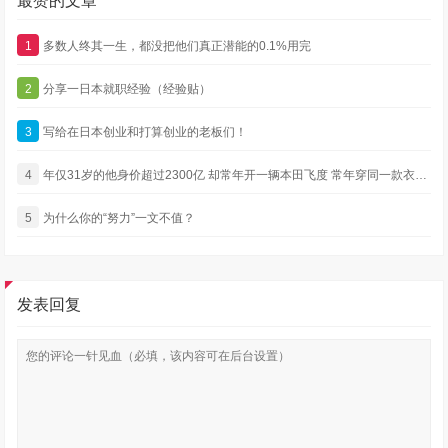
最赞的文章
1
多数人终其一生，都没把他们真正潜能的0.1%用完
2
分享一日本就职经验（经验贴）
3
写给在日本创业和打算创业的老板们！
4
年仅31岁的他身价超过2300亿 却常年开一辆本田飞度 常年穿同一款衣服 还没有绯闻
5
为什么你的“努力”一文不值？
发表回复