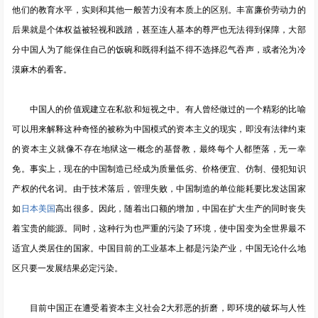
他们的教育水平，实则和其他一般苦力没有本质上的区别。丰富廉价劳动力的
后果就是个体权益被轻视和践踏，甚至连人基本的尊严也无法得到保障，大部
分中国人为了能保住自己的饭碗和既得利益不得不选择忍气吞声，或者沦为冷
漠麻木的看客。
中国人的价值观建立在私欲和短视之中。有人曾经做过的一个精彩的比喻
可以用来解释这种奇怪的被称为中国模式的资本主义的现实，即没有法律约束
的资本主义就像不存在地狱这一概念的基督教，最终每个人都堕落，无一幸
免。事实上，现在的中国制造已经成为质量低劣、价格便宜、仿制、侵犯知识
产权的代名词。由于技术落后，管理失败，中国制造的单位能耗要比发达国家
如
日本
美国
高出很多。因此，随着出口额的增加，中国在扩大生产的同时丧失
着宝贵的能源。同时，这种行为也严重的污染了环境，使中国变为全世界最不
适宜人类居住的国家。中国目前的工业基本上都是污染产业，中国无论什么地
区只要一发展结果必定污染。
目前中国正在遭受着资本主义社会2大邪恶的折磨，即环境的破坏与人性