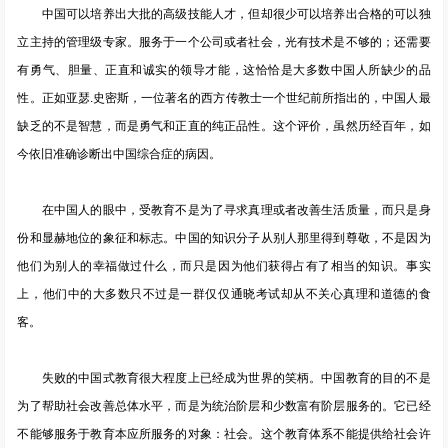
中国可以培养出大批的高级技能人才，但却很少可以培养出合格的可以独
立主持的管理级专家。服务于一个公司或者社会，光有技术是不够的；还需要
有勇气、胆量、正直和诚实的领导才能，这恰恰是大多数中国人所缺少的品
性。正如亚瑟.史密斯，一位著名的西方传教士一个世纪前所指出的，中国人最
缺乏的不是智慧，而是勇气和正直的纯正品性。这个评价，虽然历经百年，如
今依旧准确诊断出中国综合症的病因。
在中国人的眼中，受教育不是为了寻求真理或者改善生活质量，而只是身
份和显赫地位的象征和标志。中国的知识分子从别人那里得到尊敬，不是因为
他们为别人的幸福做过什么，而只是因为他们获得占有了相当的知识。事实
上，他们中的大多数只不过是一群仅仅通晓考试却从不关心真理和道德的食
客。
失败的中国式教育很大程度上已经成为世界的笑柄。中国教育的目的不是
为了帮助社会改善总体水平，而是为统治阶层和少数富有阶层服务的。它已经
不能够服务于教育本应所服务的对象：社会。这个教育体系不能提供给社会许