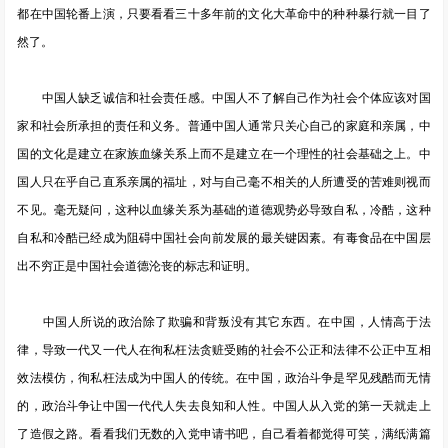
都在中国轮番上演，只要看看三十多年前的文化大革命中的种种暴行就一目了
然了。
中国人缺乏诚信和社会责任感。中国人不了解自己作为社会个体应该对国
家和社会所承担的责任和义务。普通中国人通常只关心自己的家庭和亲属，中
国的文化是建立在家族血缘关系上而不是建立在一个理性的社会基础之上。中
国人只在乎自己直系亲属的福址，对与自己毫不相关的人所遭受的苦难则视而
不见。毫无疑问，这种以血缘关系为基础的道德观势必导致自私，冷酷，这种
自私和冷酷已经成为阻碍中国社会向前发展的最关键因素。有毒食品在中国层
出不穷正是中国社会道德沦丧的标志和证明。
中国人所说的政治除了欺骗和背叛没有其它东西。在中国，人情高于法
律，导致一代又一代人在徇私枉法贪赃受贿的社会不公正和法律不公正中互相
效法模仿，徇私枉法成为中国人的传统。在中国，政治斗争是罕见残酷而无情
的，政治斗争让中国一代代人失去良知和人性。中国人从入党的第一天就走上
了造假之路。看看我们无数的入党申请书吧，自己看着都觉得可笑，满纸满篇