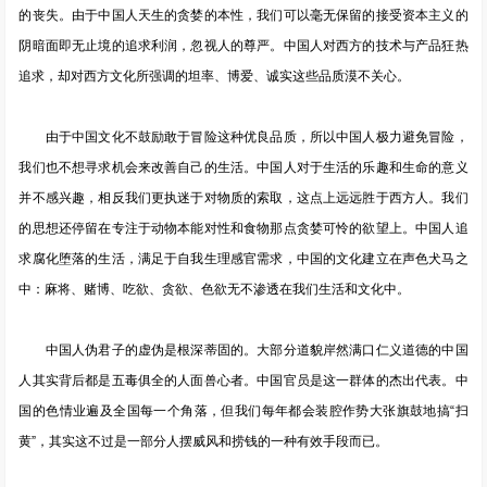
的丧失。由于中国人天生的贪婪的本性，我们可以毫无保留的接受资本主义的
阴暗面即无止境的追求利润，忽视人的尊严。中国人对西方的技术与产品狂热
追求，却对西方文化所强调的坦率、博爱、诚实这些品质漠不关心。
由于中国文化不鼓励敢于冒险这种优良品质，所以中国人极力避免冒险，
我们也不想寻求机会来改善自己的生活。中国人对于生活的乐趣和生命的意义
并不感兴趣，相反我们更执迷于对物质的索取，这点上远远胜于西方人。我们
的思想还停留在专注于动物本能对性和食物那点贪婪可怜的欲望上。中国人追
求腐化堕落的生活，满足于自我生理感官需求，中国的文化建立在声色犬马之
中：麻将、赌博、吃欲、贪欲、色欲无不渗透在我们生活和文化中。
中国人伪君子的虚伪是根深蒂固的。大部分道貌岸然满口仁义道德的中国
人其实背后都是五毒俱全的人面兽心者。中国官员是这一群体的杰出代表。中
国的色情业遍及全国每一个角落，但我们每年都会装腔作势大张旗鼓地搞“扫
黄”，其实这不过是一部分人摆威风和捞钱的一种有效手段而已。