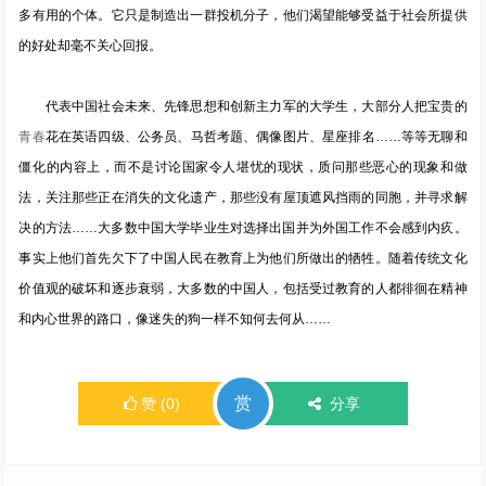
多有用的个体。它只是制造出一群投机分子，他们渴望能够受益于社会所提供
的好处却毫不关心回报。
代表中国社会未来、先锋思想和创新主力军的大学生，大部分人把宝贵的
青春
花在英语四级、公务员、马哲考题、偶像图片、星座排名……等等无聊和
僵化的内容上，而不是讨论国家令人堪忧的现状，质问那些恶心的现象和做
法，关注那些正在消失的文化遗产，那些没有屋顶遮风挡雨的同胞，并寻求解
决的方法……大多数中国大学毕业生对选择出国并为外国工作不会感到内疚。
事实上他们首先欠下了中国人民在教育上为他们所做出的牺牲。随着传统文化
价值观的破坏和逐步衰弱，大多数的中国人，包括受过教育的人都徘徊在精神
和内心世界的路口，像迷失的狗一样不知何去何从……
赏
赞
(
0
)
分享