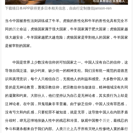
下载喵日本APP获得更多日本相关信息，自由行定制微信janson-ren
当今中国被兽性法则训练成了牛羊。虎狼的兽性化和牛羊的兽性化具有完全不
同的
历史
命运，虎狼国家属于强大国家，牛羊国家属于肥大国家；虎狼国家越
强大越安全，牛羊国家越肥大越危险；虎狼国家是宰割他人的国家，牛羊国家
是被宰割的国家。
中国是世界上少数没有信仰的可怕国家之一。中国人没有自己的信仰，这
导致自我泛滥、缺少约束、缺少统一的精神支柱。我们没有统一规范的道德意
识和真理意识，每个人只相信自己，无视他人的利益和感受。大多数中国人接
受的是无神论教育，蔑视宗教信仰，把宗教信仰当做迷信，精神领域没有共同
的凝聚和约束。大部分人，他们坚持认为自己是无神论者，其实质行为上却是
泛神论者。在中国，拜鬼现象非常普遍。由于缺乏信仰，中国人没有罪恶感，
没有亏欠和内疚感，只要犯罪不被知道，就是无罪，这导致中国人在内部矛盾
分歧时，肆无忌惮地张扬人性中的残忍和冷漠。纵观中国整个
历史
，最残忍的
争斗和屠杀都来自于我们内部。人类
历史
上几乎所有灭绝人性惨绝人寰的暴行