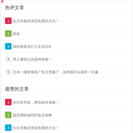
热评文章
1
在日本购买便宜机票的方法！
2
原谅
3
我的风俗店打工生活(54)
4
男人懂得让步是种美德！
5
日本一猫零食的广告太洗脑了，这种我可以循环一百遍…
最赞的文章
1
在日本车检，教你如何省钱！
2
超实用的福冈药妆店攻略
3
在日本购买便宜机票的方法！