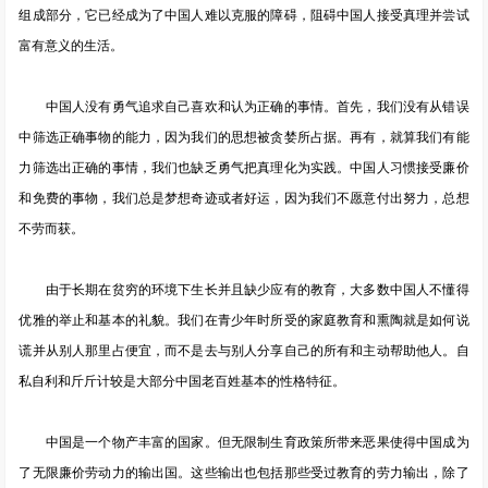
组成部分，它已经成为了中国人难以克服的障碍，阻碍中国人接受真理并尝试
富有意义的生活。
中国人没有勇气追求自己喜欢和认为正确的事情。首先，我们没有从错误
中筛选正确事物的能力，因为我们的思想被贪婪所占据。再有，就算我们有能
力筛选出正确的事情，我们也缺乏勇气把真理化为实践。中国人习惯接受廉价
和免费的事物，我们总是梦想奇迹或者好运，因为我们不愿意付出努力，总想
不劳而获。
由于长期在贫穷的环境下生长并且缺少应有的教育，大多数中国人不懂得
优雅的举止和基本的礼貌。我们在青少年时所受的家庭教育和熏陶就是如何说
谎并从别人那里占便宜，而不是去与别人分享自己的所有和主动帮助他人。自
私自利和斤斤计较是大部分中国老百姓基本的性格特征。
中国是一个物产丰富的国家。但无限制生育政策所带来恶果使得中国成为
了无限廉价劳动力的输出国。这些输出也包括那些受过教育的劳力输出，除了