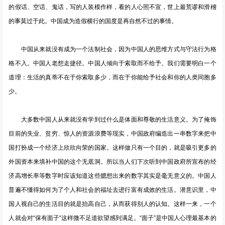
的假话、空话、鬼话，写的人装模作样，看的人心照不宣，世上最荒谬和滑稽
的事莫过于此。中国成为造假横行的国度是再自然不过的事情。
中国从来就没有成为一个法制社会，因为中国人的思维方式与守法行为格
格不入。中国人老想走捷径。中国人倾向于索取而不给予。我们需要明白一个
道理：生活的真蒂不在于你索取多少，而在于你能给予社会和你的人类同胞多
少。
大多数中国人从来就没有学到过什么是体面和尊敬的生活意义。为了掩饰
目前的失业、贫穷、惊人的资源浪费等现实，中国政府编造出一串数字来把中
国打扮成一个经济上欣欣向荣的国家。这样做只有一个目的，就是吸引更多的
外国资本来填补中国的这个无底洞。所以当人们下次听到中国政府所宣布的经
济高增长率等数字时应该知道这些臆想出来的数字其实是毫无意义的。中国人
普遍不懂得如何为了个人和社会的福址去进行富有成效的生活。潜意识里，中
国人视自己的生活目的就是抬高自己，从而获得别人的认知。这样一来，一个
人就会对“保有面子“这样微不足道欲望感到满足。“面子”是中国人心理最基本的