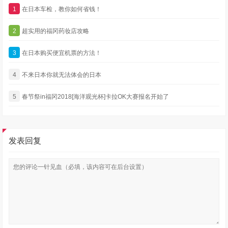
1
在日本车检，教你如何省钱！
2
超实用的福冈药妆店攻略
3
在日本购买便宜机票的方法！
4
不来日本你就无法体会的日本
5
春节祭in福冈2018[海洋观光杯]卡拉OK大赛报名开始了
发表回复