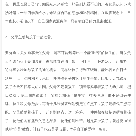
包，再重也要自己背，如要别人来帮忙，那是别人看不起的。有的男孩从小就
洗冷浴，一年四季洗冷水，来锻炼自己的意志和吃苦精神。在教育观念上，日
本也从小灌输孩子，自己国家资源稀薄，只有靠自己的力量去生活。
3、父母主动与孩子一起吃苦。
要知道，只知道享受的父母，是不可能培养出一个能“吃苦”的孩子的。所以父
母可以与孩子参加晨跑，参加体育运动，如一起打球，一起游泳，一起旅游，
这样可以增加与孩子沟通的机会，同样让孩子得到了锻炼。能吃苦来自日常生
活中一点一滴的积累，来自一件件没有妥协退让的小事情。比如，天气很冷，
孩子今天不打算去幼儿园。父母不迁就孩子，顶着寒风带着孩子去幼儿园。烈
日炎炎，晚上回家很累了，父母会和孩子像平常一样去冲凉，而不是倒头便
睡。孩子和父母跑步，再有十几米就要到达预定的终点了，孩子喘着气不想再
跑。父母鼓励着孩子，一起奔到终点。这一桩桩、一件件都在锻炼磨砺着着孩
子，使他们具有坚强的意志品质，使他们能吃苦。越是爱护孩子，就越要加强
他的“吃苦”教育。让孩子吃点苦受点罪，才是真正的爱护与负责。