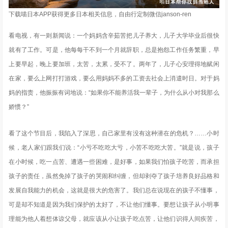
下载喵日本APP获得更多日本相关信息，自由行定制微信janson-ren
看电视，有一则新闻说：一个妈妈含辛茹苦把儿子养大，儿子大学毕业后很快
就有了工作。可是，他每每干不到一个月就辞职，总是抱怨工作任务繁重，早
上要早起，晚上要加班，太苦，太累，受不了。两年了，儿子心安理得地赋闲
在家，要么上网打打游戏，要么用妈妈不多的工资去社会上消遣时日。对于妈
妈的指责，他振振有词地说：“如果你不能养活我一辈子，为什么从小对我那么
娇惯？”
看了这个节目后，我陷入了深思，自己家里有没有这种潜在的危机？……小时
候，老人家们跟我们说：“小亏不吃吃大亏，小苦不吃吃大苦。”就是说，孩子
在小时候，吃一点苦、遭遇一些困难，是好事，如果我们怕孩子吃苦，而承担
孩子的责任，虽然免掉了孩子的哭闹和纠缠，但却剥夺了孩子培养良好品格和
发展自我能力的机会，这就是很大的危害了。我们总在说现在的孩子不懂事，
可是却不知道是因为我们保护的太好了，不让他们懂事。要想让孩子从小明事
理能为他人着想体谅父母，就应该从小让孩子吃点苦，让他们识得人间疾苦，