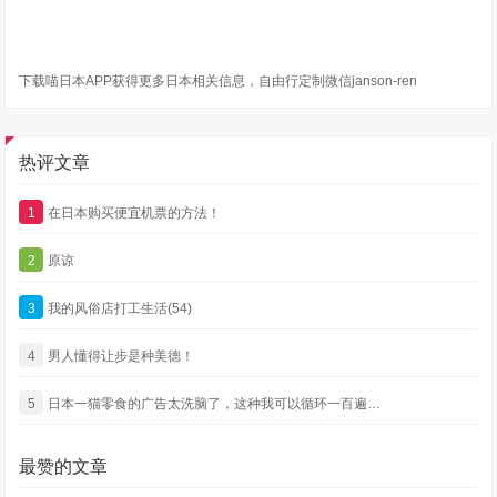
下载喵日本APP获得更多日本相关信息，自由行定制微信janson-ren
热评文章
1
在日本购买便宜机票的方法！
2
原谅
3
我的风俗店打工生活(54)
4
男人懂得让步是种美德！
5
日本一猫零食的广告太洗脑了，这种我可以循环一百遍…
最赞的文章