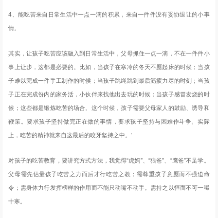
4、能吃苦来自日常生活中一点一滴的积累，来自一件件没有妥协退让的小事
情。
其实，让孩子吃苦应该融入到日常生活中，父母抓住一点一滴，不在一件件小
事上让步，这都是必要的。比如，当孩子在寒冷的冬天不愿起床的时候；当孩
子难以完成一件手工制作的时候；当孩子跳绳跳到最后筋疲力尽的时刻；当孩
子正在完成份内的家务活，小伙伴来找他出去玩的时候；当孩子感冒发烧的时
候；这些都是锻炼吃苦的场合。这个时候，孩子需要父母家人的鼓励、诱导和
鞭策。要求孩子坚持做完正在做的事情，要求孩子坚持与困难作斗争。实际
上，吃苦的精神就来自这最后的咬牙坚持之中。‘
对孩子的吃苦教育，要讲究方式方法，我觉得“虎妈”、“狼爸”、“鹰爸”不足学。
父母需先估量孩子吃苦之力而后才行吃苦之教；需尊重孩子意愿而不强迫命
令；需身体力行发挥榜样的作用而不能只动嘴不动手。需持之以恒而不可一曝
十寒。