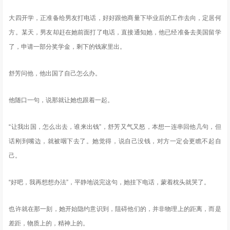
大四开学，正准备给男友打电话，好好跟他商量下毕业后的工作去向，定居何
方。某天，男友却赶在她前面打了电话，直接通知她，他已经准备去美国留学
了，申请一部分奖学金，剩下的钱家里出。
舒芳问他，他出国了自己怎么办。
他随口一句，说那就让她也跟着一起。
“让我出国，怎么出去，谁来出钱”，舒芳又气又怒，本想一连串回他几句，但
话刚到嘴边，就被咽下去了。她觉得，说自己没钱，对方一定会更瞧不起自
己。
“好吧，我再想想办法”，平静地说完这句，她挂下电话，蒙着枕头就哭了。
也许就在那一刻，她开始隐约意识到，阻碍他们的，并非物理上的距离，而是
差距，物质上的，精神上的。