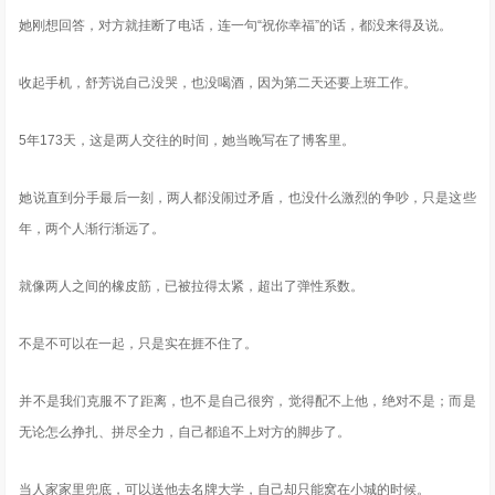
她刚想回答，对方就挂断了电话，连一句“祝你幸福”的话，都没来得及说。
收起手机，舒芳说自己没哭，也没喝酒，因为第二天还要上班工作。
5年173天，这是两人交往的时间，她当晚写在了博客里。
她说直到分手最后一刻，两人都没闹过矛盾，也没什么激烈的争吵，只是这些
年，两个人渐行渐远了。
就像两人之间的橡皮筋，已被拉得太紧，超出了弹性系数。
不是不可以在一起，只是实在捱不住了。
并不是我们克服不了距离，也不是自己很穷，觉得配不上他，绝对不是；而是
无论怎么挣扎、拼尽全力，自己都追不上对方的脚步了。
当人家家里兜底，可以送他去名牌大学，自己却只能窝在小城的时候。