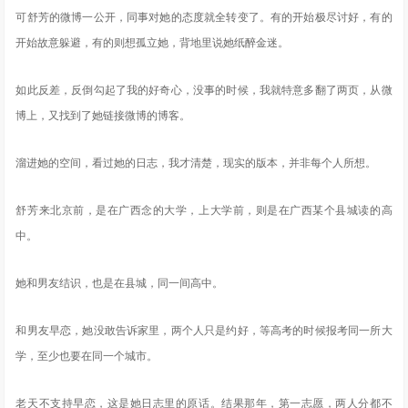
可舒芳的微博一公开，同事对她的态度就全转变了。有的开始极尽讨好，有的
开始故意躲避，有的则想孤立她，背地里说她纸醉金迷。
如此反差，反倒勾起了我的好奇心，没事的时候，我就特意多翻了两页，从微
博上，又找到了她链接微博的博客。
溜进她的空间，看过她的日志，我才清楚，现实的版本，并非每个人所想。
舒芳来北京前，是在广西念的大学，上大学前，则是在广西某个县城读的高
中。
她和男友结识，也是在县城，同一间高中。
和男友早恋，她没敢告诉家里，两个人只是约好，等高考的时候报考同一所大
学，至少也要在同一个城市。
老天不支持早恋，这是她日志里的原话。结果那年，第一志愿，两人分都不