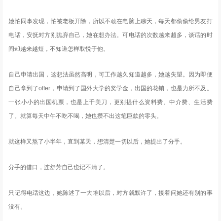
她怕同事发现，怕被老板开除，所以不敢在电脑上聊天，每天都偷偷给男友打
电话，安抚对方别抛弃自己，她在想办法。可电话的次数越来越多，谈话的时
间却越来越短，不知道怎样取悦于他。
自己申请出国，这想法虽然高明，可工作越久知道越多，她越失望。因为即便
自己拿到了offer，申请到了国外大学的奖学金，出国的花销，也是力所不及。
一张小小的出国机票，也是上千美刀，更别提什么资料费、中介费、生活费
了。就算每天中午不吃不喝，她也攒不出这笔巨款的零头。
就这样又熬了小半年，直到某天，想清楚一切以后，她提出了分手。
分手的借口，连舒芳自己也记不清了。
只记得电话这边，她陈述了一大堆以后，对方就默许了，接着问她还有别的事
没有。