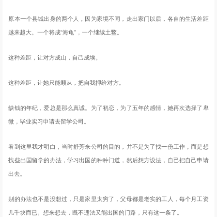
原本一个县城出身的两个人，因为家境不同，走出家门以后，各自的生活差距
越来越大。一个将成“海龟”，一个继续土鳖。
这种差距，让对方成山，自己成埃。
这种差距，让她只能顺从，把自我押给对方。
缺钱的年纪，爱总是那么真诚。为了初恋，为了五年的感情，她再次选择了卑
微，毕业实习申请去留学公司。
看到这里我才明白，当时舒芳来公司的目的，并不是为了找一份工作，而是想
找些出国留学的办法，学习出国的种种门道，然后想方设法，自己把自己申请
出去。
别的办法也不是没想过，只是家里太穷了，父母都是老实的工人，每个月工资
几千块而已。想来想去，既不违法又能出国的门路，只有这一条了。