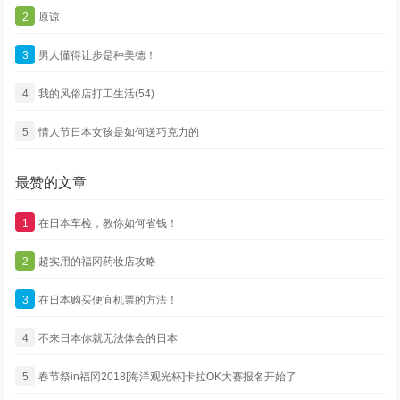
2
原谅
3
男人懂得让步是种美德！
4
我的风俗店打工生活(54)
5
情人节日本女孩是如何送巧克力的
最赞的文章
1
在日本车检，教你如何省钱！
2
超实用的福冈药妆店攻略
3
在日本购买便宜机票的方法！
4
不来日本你就无法体会的日本
5
春节祭in福冈2018[海洋观光杯]卡拉OK大赛报名开始了