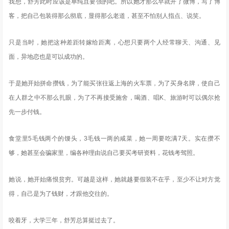
我想，舒芳此时应该是单纯且要强的吧。所以她才那么早就开了微博，写了博
客，把自己包装得那么彻底，显得那么老道，甚至不怕别人指点、说笑。
只是当时，她把这种差距转嫁给距离，心想只要两个人经常聊天、沟通、见
面，异地恋也是可以成功的。
于是她开始拼命攒钱，为了能买张往返上海的火车票，为了买身名牌，使自己
在人群之中不那么扎眼，为了不再接受施舍，喝酒、唱K、旅游时可以偶尔抢
先一步付钱。
食堂里5毛钱两个的馒头，3毛钱一两的咸菜，她一周要吃满7天。实在攒不
够，她甚至会骗家里，编各种理由说自己要买考研资料，花钱考驾照。
她说，她开始痛恨贫穷。可越是这样，她就越要假装不在乎，至少不让对方觉
得，自己是为了钱财，才跟他交往的。
咬着牙，大学三年，舒芳总算挺过去了。