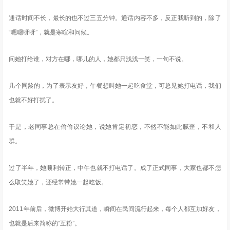
通话时间不长，最长的也不过三五分钟。通话内容不多，反正我听到的，除了
“嗯嗯呀呀”，就是寒暄和问候。
问她打给谁，对方在哪，哪儿的人，她都只浅浅一笑，一句不说。
几个同龄的，为了表示友好，午餐想叫她一起吃食堂，可总见她打电话，我们
也就不好打扰了。
于是，老同事总在偷偷议论她，说她肯定初恋，不然不能如此腻歪，不和人
群。
过了半年，她顺利转正，中午也就不打电话了。成了正式同事，大家也都不怎
么取笑她了，还经常带她一起吃饭。
2011年前后，微博开始大行其道，瞬间在民间流行起来，每个人都互加好友，
也就是后来简称的“互粉”。