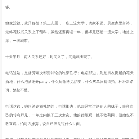
够。
她家没钱，就只好随了第二志愿，一所二流大学，离家不远。男生家里富裕，
最终花钱找关系上了预科，虽然还要再读一年，但毕竟还是一流大学，地处上
海，一线城市。
十天半月，两人关系还好，时间久了，问题就出现了。
电话这边，是舒芳每次都要讨论的吃穿住行；电话那边，则是男友提起的花天
酒地，什么泡酒吧开party，什么玩微博觅驴友，什么买单反搞街拍。种种新名
词，她都不懂。
电话这边，她想谈论婚礼婚纱；电话那边，他却经常讨论别人的妹子，膜拜自
己的传奇师兄，一年之内换了三次女友。他的婚姻观，她不敢苟同，但她也不
敢直说，怕对方嫌弃，说自己没见过什么世面。