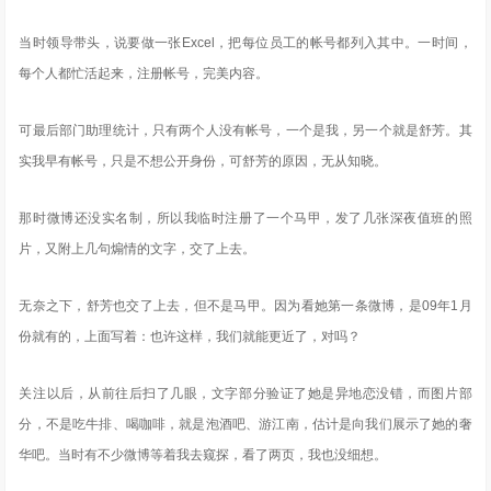
当时领导带头，说要做一张Excel，把每位员工的帐号都列入其中。一时间，
每个人都忙活起来，注册帐号，完美内容。
可最后部门助理统计，只有两个人没有帐号，一个是我，另一个就是舒芳。其
实我早有帐号，只是不想公开身份，可舒芳的原因，无从知晓。
那时微博还没实名制，所以我临时注册了一个马甲，发了几张深夜值班的照
片，又附上几句煽情的文字，交了上去。
无奈之下，舒芳也交了上去，但不是马甲。因为看她第一条微博，是09年1月
份就有的，上面写着：也许这样，我们就能更近了，对吗？
关注以后，从前往后扫了几眼，文字部分验证了她是异地恋没错，而图片部
分，不是吃牛排、喝咖啡，就是泡酒吧、游江南，估计是向我们展示了她的奢
华吧。当时有不少微博等着我去窥探，看了两页，我也没细想。