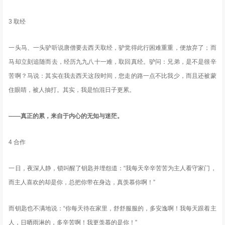
3 取经
一头马、一头驴听说唐僧要去西天取经，驴觉得此行困难重重，便放弃了；而
马却立刻追随而去，经历九九八十一难，取回真经。驴问：兄弟，是不是很辛
苦啊？马说：其实在我去西天这段时间，您走的路一点不比我少，而且还被蒙
住眼睛，被人抽打。其实，我是怕混日子更累。
——真正的累，来自于内心的无知与迷茫。
4 合作
一日，夜深人静，锁叫醒了钥匙并埋怨道：“我每天辛辛苦苦为主人看守家门，
而主人喜欢的却是你，总把你带在身边，真羡慕你啊！”
而钥匙也不满地说：“你每天待在家里，舒舒服服的，多安逸啊！我每天跟着主
人，日晒雨淋的，多辛苦啊！我更羡慕的是你！”