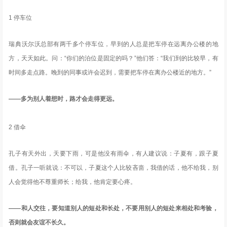
1 停车位
瑞典沃尔沃总部有两千多个停车位，早到的人总是把车停在远离办公楼的地
方，天天如此。问：“你们的泊位是固定的吗？”他们答：“我们到的比较早，有
时间多走点路。晚到的同事或许会迟到，需要把车停在离办公楼近的地方。”
——多为别人着想时，路才会走得更远。
2 借伞
孔子有天外出，天要下雨，可是他没有雨伞，有人建议说：子夏有，跟子夏
借。孔子一听就说：不可以，子夏这个人比较吝啬，我借的话，他不给我，别
人会觉得他不尊重师长；给我，他肯定要心疼。
——和人交往，要知道别人的短处和长处，不要用别人的短处来相处和考验，
否则就会友谊不长久。