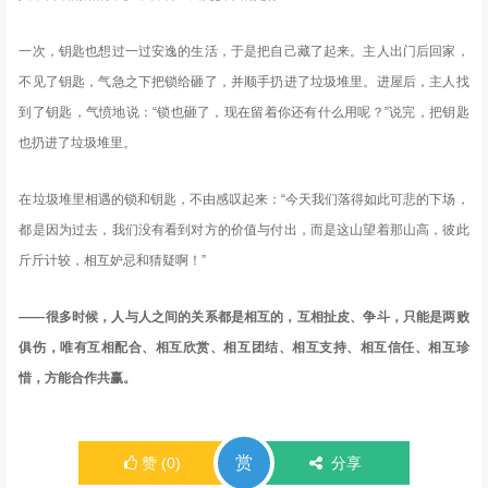
一次，钥匙也想过一过安逸的生活，于是把自己藏了起来。主人出门后回家，
不见了钥匙，气急之下把锁给砸了，并顺手扔进了垃圾堆里。进屋后，主人找
到了钥匙，气愤地说：“锁也砸了，现在留着你还有什么用呢？”说完，把钥匙
也扔进了垃圾堆里。
在垃圾堆里相遇的锁和钥匙，不由感叹起来：“今天我们落得如此可悲的下场，
都是因为过去，我们没有看到对方的价值与付出，而是这山望着那山高，彼此
斤斤计较，相互妒忌和猜疑啊！”
——很多时候，人与人之间的关系都是相互的，互相扯皮、争斗，只能是两败
俱伤，唯有互相配合、相互欣赏、相互团结、相互支持、相互信任、相互珍
惜，方能合作共赢。
赏
赞
(
0
)
分享