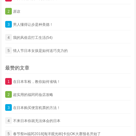
2
原谅
3
男人懂得让步是种美德！
4
我的风俗店打工生活(54)
5
情人节日本女孩是如何送巧克力的
最赞的文章
1
在日本车检，教你如何省钱！
2
超实用的福冈药妆店攻略
3
在日本购买便宜机票的方法！
4
不来日本你就无法体会的日本
5
春节祭in福冈2018[海洋观光杯]卡拉OK大赛报名开始了