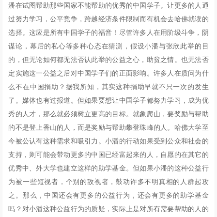
潘在试图帮助那些国家不能帮助的优秀的中国学子。让更多的人通
过努力学习，公平竞争，跨越经济条件限制而有机会去哈佛就读的
选择。这应是所有中国学子的福音！尽管许多人在用阶级斗争，阴
谋论，幕后的私心等多种心态在猜测，假设小潘与张欣此举的目
的，但无论如何都无法否认此举的公益之心，助贫之情。也无法否
定实施这一公益之后对中国学子们的正面影响。许多人在质问为什
么不在中国捐助？据我所知，其实这种捐助早就不只一次的发生
了。媒体也有过报道。但如果要想让中国学子都努力学习，成为优
秀的人才，那么就必须树立更高的目标。就象爬山，要奖励与帮助
的不是登上香山的人，而是奖励与帮助攀登珠峰的人。哈佛大学至
今被公认有这种需求和吸引力。小潘的行动如果受到公众和社会的
支持，则可能会带动更多的中国已经富起来的人，自愿的在其它的
优秀中、外大学也建立这样的助学基金。但如果小潘的这种公益行
为被一些短视者，个别的敌视者，鼓动许多不明真相的人群起攻
之。那么，中国还会有更多的公益行为，还会有更多的助学基金
吗？对小潘这种公益行为的质疑，实际上是对所有需要帮助的人的