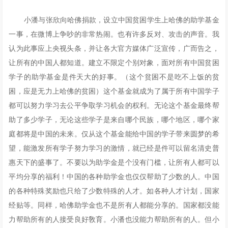
小潘与张欣向哈佛捐款，设立中国贫困学生上哈佛的助学基金
一事，在微博上争吵的非常热闹。也有许多反对、攻击的声音。我
认为此事应上央视头条，并让各大官方媒体广泛宣传，广而告之，
让所有的中国人都知道。建立不限定个别对象，面对所有中国贫困
学子的助学基金是件天大的好事。（这个贫困不是吃不上饭的贫
困，应是无力上哈佛的贫困）这个基金就成为了属于所有中国学子
都可以努力学习去公平争取学习机会的权利。无论这个基金最终帮
助了多少学子，无论这些学子是来自哪个民族，哪个地区，哪个家
庭都将是中国的未来。仅从这个基金能给中国的学子带来圆梦的希
望，能激发所有学子努力学习的激情，就已经是件可以留名清史普
惠天下的盛事了。不要以为助学金是个没有门槛，让所有人都可以
平均分享的福利！中国的各种助学金也仅仅帮助了少数的人。中国
的各种特殊奖励也只给了少数特殊的人才。如各种人才计划，国家
经贴等。同样，哈佛助学金也不是所有人都能分享的。国家都没能
力帮助所有的人接受良好敎育。小潘也没能力帮助所有的人。但小