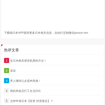
下载喵日本APP获得更多日本相关信息，自由行定制微信janson-ren
热评文章
1
在日本购买便宜机票的方法！
2
原谅
3
男人懂得让步是种美德！
4
我的风俗店打工生活(54)
5
怎样申请日本【投资·经营签证】？