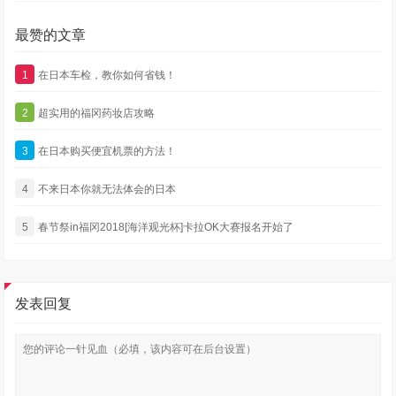
最赞的文章
1
在日本车检，教你如何省钱！
2
超实用的福冈药妆店攻略
3
在日本购买便宜机票的方法！
4
不来日本你就无法体会的日本
5
春节祭in福冈2018[海洋观光杯]卡拉OK大赛报名开始了
发表回复